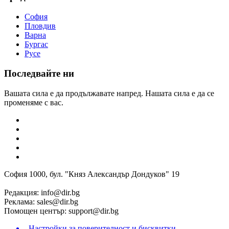
София
Пловдив
Варна
Бургас
Русе
Последвайте ни
Вашата сила е да продължавате напред. Нашата сила е да се
променяме с вас.
София 1000, бул. "Княз Александър Дондуков" 19
Редакция:
info@dir.bg
Реклама:
sales@dir.bg
Помощен център:
support@dir.bg
Настройки за поверителност и бисквитки