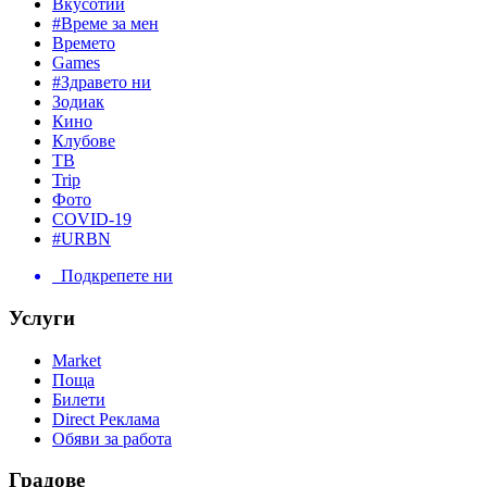
Вкусотии
#Време за мен
Времето
Games
#Здравето ни
Зодиак
Кино
Клубове
ТВ
Trip
Фото
COVID-19
#URBN
Подкрепете ни
Услуги
Market
Поща
Билети
Direct Реклама
Обяви за работа
Градове