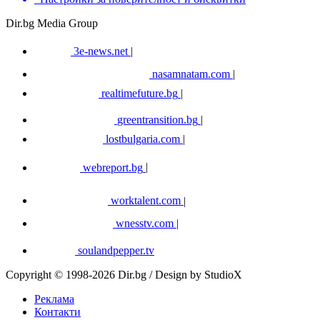
Dir.bg Media Group
3e-news.net
|
nasamnatam.com
|
realtimefuture.bg
|
greentransition.bg
|
lostbulgaria.com
|
webreport.bg
|
worktalent.com
|
wnesstv.com
|
soulandpepper.tv
Copyright © 1998-2026 Dir.bg / Design by StudioX
Реклама
Контакти