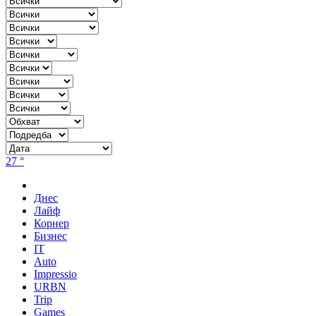
27 °
Днес
Лайф
Корнер
Бизнес
IT
Auto
Impressio
URBN
Trip
Games