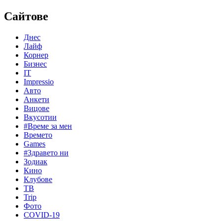
Сайтове
Днес
Лайф
Корнер
Бизнес
IT
Impressio
Авто
Анкети
Вицове
Вкусотии
#Време за мен
Времето
Games
#Здравето ни
Зодиак
Кино
Клубове
ТВ
Trip
Фото
COVID-19