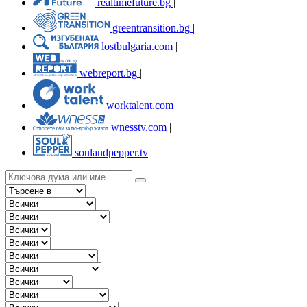
realtimefuture.bg
|
greentransition.bg
|
lostbulgaria.com
|
webreport.bg
|
worktalent.com
|
wnesstv.com
|
soulandpepper.tv