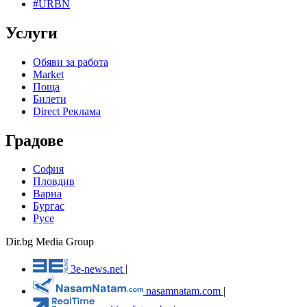
#URBN
Услуги
Обяви за работа
Market
Поща
Билети
Direct Реклама
Градове
София
Пловдив
Варна
Бургас
Русе
Dir.bg Media Group
3e-news.net
|
nasamnatam.com
|