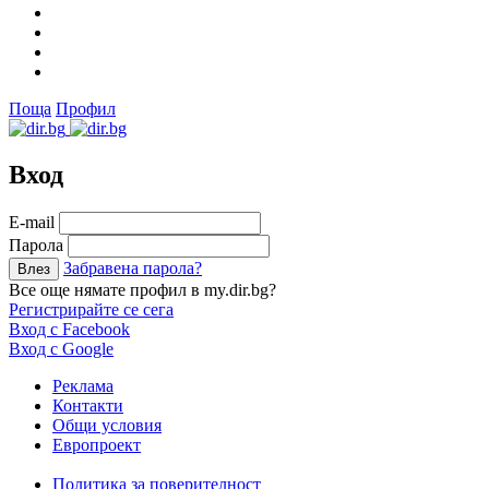
Поща
Профил
Вход
Е-mail
Парола
Забравена парола?
Все още нямате профил в my.dir.bg?
Регистрирайте се сега
Вход с Facebook
Вход с Google
Реклама
Контакти
Общи условия
Европроект
Политика за поверителност