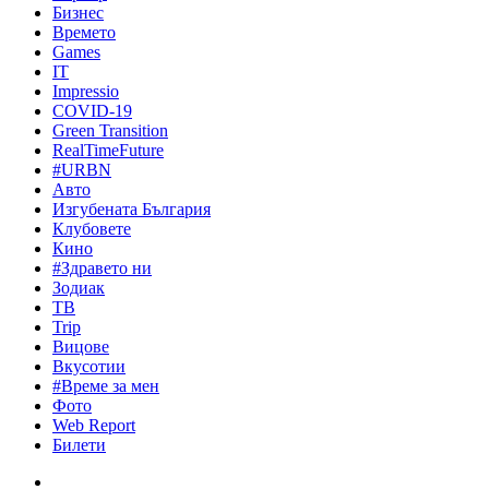
Бизнес
Времето
Games
IT
Impressio
COVID-19
Green Transition
RealTimeFuture
#URBN
Авто
Изгубената България
Клубовете
Кино
#Здравето ни
Зодиак
ТВ
Trip
Вицове
Вкусотии
#Време за мен
Фото
Web Report
Билети