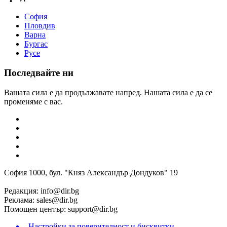
София
Пловдив
Варна
Бургас
Русе
Последвайте ни
Вашата сила е да продължавате напред. Нашата сила е да се
променяме с вас.
София 1000, бул. "Княз Александър Дондуков" 19
Редакция:
info@dir.bg
Реклама:
sales@dir.bg
Помощен център:
support@dir.bg
Настройки за поверителност и бисквитки