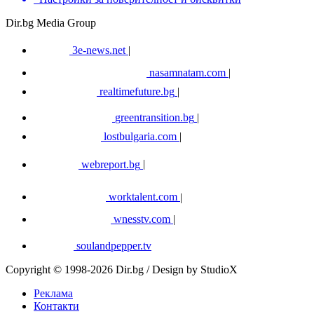
Dir.bg Media Group
3e-news.net
|
nasamnatam.com
|
realtimefuture.bg
|
greentransition.bg
|
lostbulgaria.com
|
webreport.bg
|
worktalent.com
|
wnesstv.com
|
soulandpepper.tv
Copyright © 1998-2026 Dir.bg / Design by StudioX
Реклама
Контакти