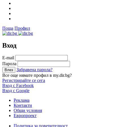
Поща
Профил
Вход
Е-mail
Парола
Забравена парола?
Все още нямате профил в my.dir.bg?
Регистрирайте се сега
Вход с Facebook
Вход с Google
Реклама
Контакти
Общи условия
Европроект
Политика за поверителност