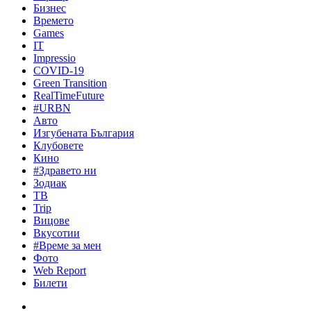
Бизнес
Времето
Games
IT
Impressio
COVID-19
Green Transition
RealTimeFuture
#URBN
Авто
Изгубената България
Клубовете
Кино
#Здравето ни
Зодиак
ТВ
Trip
Вицове
Вкусотии
#Време за мен
Фото
Web Report
Билети