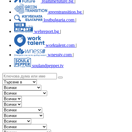
realtimefuture.bg
|
greentransition.bg
|
lostbulgaria.com
|
webreport.bg
|
worktalent.com
|
wnesstv.com
|
soulandpepper.tv