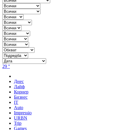
29 °
Днес
Лайф
Корнер
Бизнес
IT
Auto
Impressio
URBN
Trip
Games