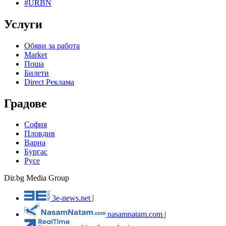
#URBN
Услуги
Обяви за работа
Market
Поща
Билети
Direct Реклама
Градове
София
Пловдив
Варна
Бургас
Русе
Dir.bg Media Group
3e-news.net
|
nasamnatam.com
|