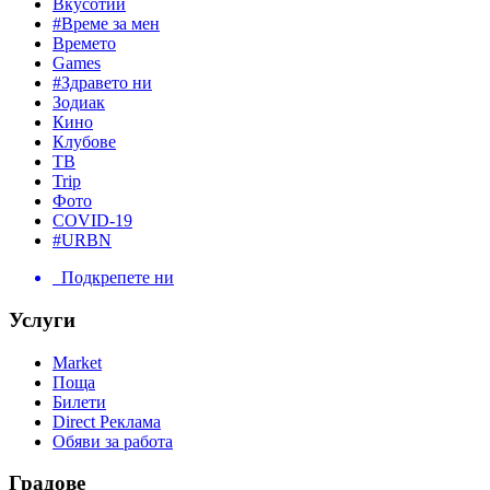
Вкусотии
#Време за мен
Времето
Games
#Здравето ни
Зодиак
Кино
Клубове
ТВ
Trip
Фото
COVID-19
#URBN
Подкрепете ни
Услуги
Market
Поща
Билети
Direct Реклама
Обяви за работа
Градове