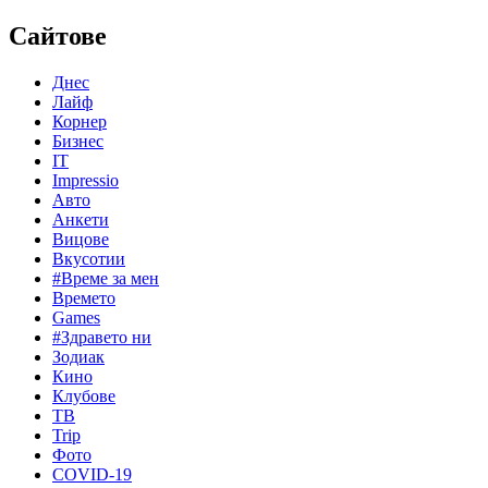
Сайтове
Днес
Лайф
Корнер
Бизнес
IT
Impressio
Авто
Анкети
Вицове
Вкусотии
#Време за мен
Времето
Games
#Здравето ни
Зодиак
Кино
Клубове
ТВ
Trip
Фото
COVID-19