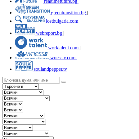
realtimefuture.bg
|
greentransition.bg
|
lostbulgaria.com
|
webreport.bg
|
worktalent.com
|
wnesstv.com
|
soulandpepper.tv