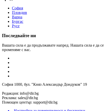
София
Пловдив
Варна
Бургас
Русе
Последвайте ни
Вашата сила е да продължавате напред. Нашата сила е да се
променяме с вас.
София 1000, бул. "Княз Александър Дондуков" 19
Редакция:
info@dir.bg
Реклама:
sales@dir.bg
Помощен център:
support@dir.bg
Настройки за поверителност и бисквитки