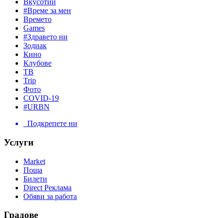
Вкусотии
#Време за мен
Времето
Games
#Здравето ни
Зодиак
Кино
Клубове
ТВ
Trip
Фото
COVID-19
#URBN
Подкрепете ни
Услуги
Market
Поща
Билети
Direct Реклама
Обяви за работа
Градове