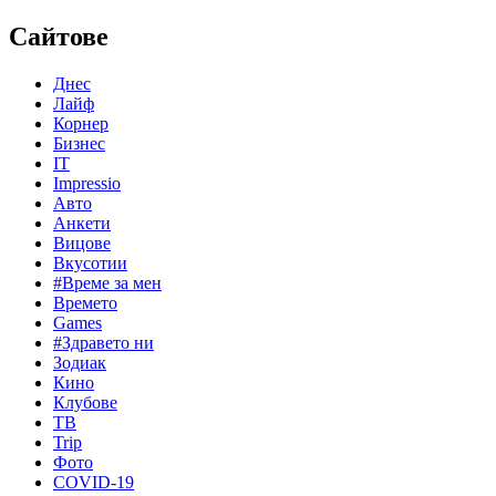
Сайтове
Днес
Лайф
Корнер
Бизнес
IT
Impressio
Авто
Анкети
Вицове
Вкусотии
#Време за мен
Времето
Games
#Здравето ни
Зодиак
Кино
Клубове
ТВ
Trip
Фото
COVID-19