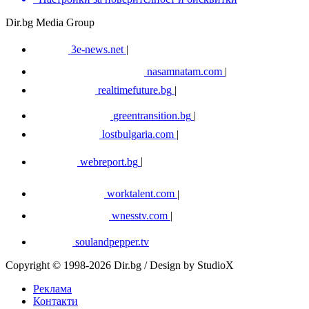
Dir.bg Media Group
3e-news.net
|
nasamnatam.com
|
realtimefuture.bg
|
greentransition.bg
|
lostbulgaria.com
|
webreport.bg
|
worktalent.com
|
wnesstv.com
|
soulandpepper.tv
Copyright © 1998-2026 Dir.bg / Design by StudioX
Реклама
Контакти