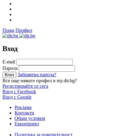
Поща
Профил
Вход
Е-mail
Парола
Забравена парола?
Все още нямате профил в my.dir.bg?
Регистрирайте се сега
Вход с Facebook
Вход с Google
Реклама
Контакти
Общи условия
Европроект
Политика за поверителност