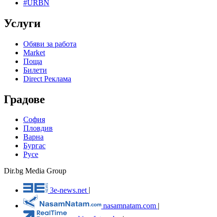
#URBN
Услуги
Обяви за работа
Market
Поща
Билети
Direct Реклама
Градове
София
Пловдив
Варна
Бургас
Русе
Dir.bg Media Group
3e-news.net
|
nasamnatam.com
|