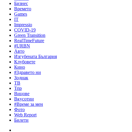
Бизнес
Времето
Games
IT
Impressio
COVID-19
Green Transition
RealTimeFuture
#URBN
Авто
Изгубената България
Клубовете
Кино
#Здравето ни
Зодиак
ТВ
Trip
Вицове
Вкусотии
#Време за мен
Фото
Web Report
Билети