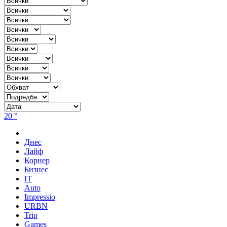
20 °
Днес
Лайф
Корнер
Бизнес
IT
Auto
Impressio
URBN
Trip
Games