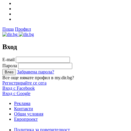
Поща
Профил
Вход
Е-mail
Парола
Забравена парола?
Все още нямате профил в my.dir.bg?
Регистрирайте се сега
Вход с Facebook
Вход с Google
Реклама
Контакти
Общи условия
Европроект
Политика за поверителност