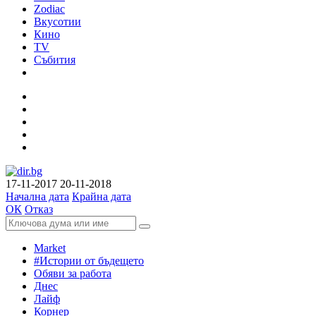
Zodiac
Вкусотии
Кино
TV
Събития
17-11-2017
20-11-2018
Начална дата
Крайна дата
ОК
Отказ
Market
#Истории от бъдещето
Обяви за работа
Днес
Лайф
Корнер