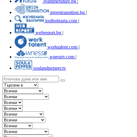
realtimefuture.bg
|
greentransition.bg
|
lostbulgaria.com
|
webreport.bg
|
worktalent.com
|
wnesstv.com
|
soulandpepper.tv