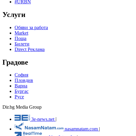
#URBN
Услуги
Обяви за работа
Market
Поща
Билети
Direct Реклама
Градове
София
Пловдив
Варна
Бургас
Русе
Dir.bg Media Group
3e-news.net
|
nasamnatam.com
|