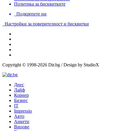
Политика за бисквитките
Подкрепете ни
Настройки за поверителност и бисквитки
Copyright © 1998-2026 Dir.bg / Design by StudioX
Днес
Лайф
Корнер
Бизнес
IT
Impressio
Авто
Анкети
Вицове