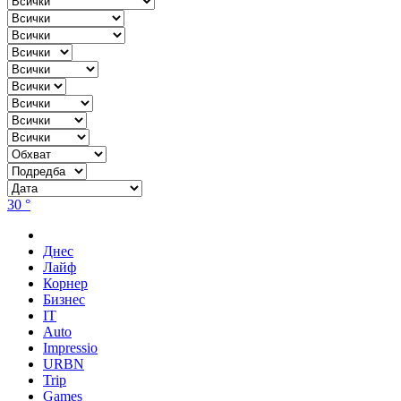
30 °
Днес
Лайф
Корнер
Бизнес
IT
Auto
Impressio
URBN
Trip
Games