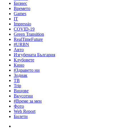
Бизнес
Времето
Games
IT
Impressio
COVID-19
Green Transition
RealTimeFuture
#URBN
Авто
Изгубената България
Клубовете
Кино
#Здравето ни
Зодиак
ТВ
Trip
Вицове
Вкусотии
#Време за мен
Фото
Web Report
Билети