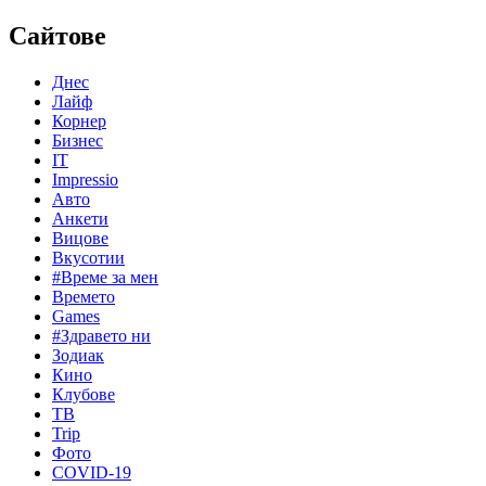
Сайтове
Днес
Лайф
Корнер
Бизнес
IT
Impressio
Авто
Анкети
Вицове
Вкусотии
#Време за мен
Времето
Games
#Здравето ни
Зодиак
Кино
Клубове
ТВ
Trip
Фото
COVID-19