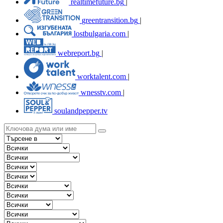
realtimefuture.bg
|
greentransition.bg
|
lostbulgaria.com
|
webreport.bg
|
worktalent.com
|
wnesstv.com
|
soulandpepper.tv