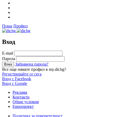
Поща
Профил
Вход
Е-mail
Парола
Забравена парола?
Все още нямате профил в my.dir.bg?
Регистрирайте се сега
Вход с Facebook
Вход с Google
Реклама
Контакти
Общи условия
Европроект
Политика за поверителност