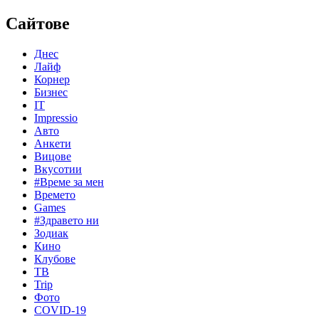
Сайтове
Днес
Лайф
Корнер
Бизнес
IT
Impressio
Авто
Анкети
Вицове
Вкусотии
#Време за мен
Времето
Games
#Здравето ни
Зодиак
Кино
Клубове
ТВ
Trip
Фото
COVID-19