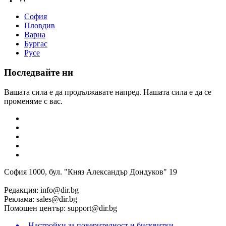
София
Пловдив
Варна
Бургас
Русе
Последвайте ни
Вашата сила е да продължавате напред. Нашата сила е да се
променяме с вас.
София 1000, бул. "Княз Александър Дондуков" 19
Редакция:
info@dir.bg
Реклама:
sales@dir.bg
Помощен център:
support@dir.bg
Настройки за поверителност и бисквитки