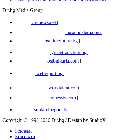
Dir.bg Media Group
3e-news.net
|
nasamnatam.com
|
realtimefuture.bg
|
greentransition.bg
|
lostbulgaria.com
|
webreport.bg
|
worktalent.com
|
wnesstv.com
|
soulandpepper.tv
Copyright © 1998-2026 Dir.bg / Design by StudioX
Реклама
Контакти