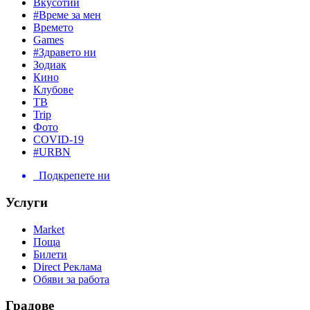
Вкусотии
#Време за мен
Времето
Games
#Здравето ни
Зодиак
Кино
Клубове
ТВ
Trip
Фото
COVID-19
#URBN
Подкрепете ни
Услуги
Market
Поща
Билети
Direct Реклама
Обяви за работа
Градове