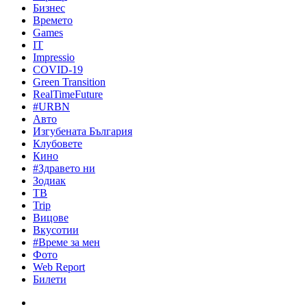
Бизнес
Времето
Games
IT
Impressio
COVID-19
Green Transition
RealTimeFuture
#URBN
Авто
Изгубената България
Клубовете
Кино
#Здравето ни
Зодиак
ТВ
Trip
Вицове
Вкусотии
#Време за мен
Фото
Web Report
Билети