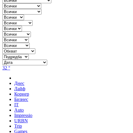
32 °
Днес
Лайф
Корнер
Бизнес
IT
Auto
Impressio
URBN
Trip
Games