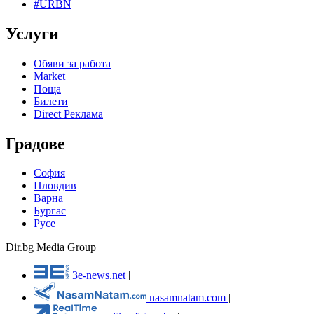
#URBN
Услуги
Обяви за работа
Market
Поща
Билети
Direct Реклама
Градове
София
Пловдив
Варна
Бургас
Русе
Dir.bg Media Group
3e-news.net
|
nasamnatam.com
|