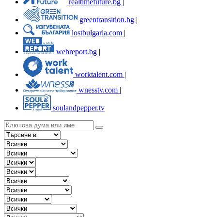
realtimefuture.bg
|
greentransition.bg
|
lostbulgaria.com
|
webreport.bg
|
worktalent.com
|
wnesstv.com
|
soulandpepper.tv