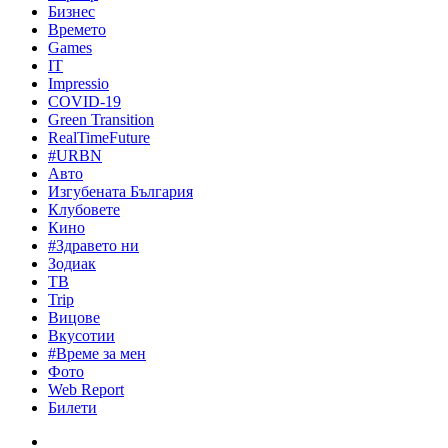
Бизнес
Времето
Games
IT
Impressio
COVID-19
Green Transition
RealTimeFuture
#URBN
Авто
Изгубената България
Клубовете
Кино
#Здравето ни
Зодиак
ТВ
Trip
Вицове
Вкусотии
#Време за мен
Фото
Web Report
Билети