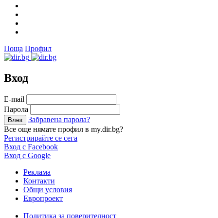
Поща
Профил
Вход
Е-mail
Парола
Забравена парола?
Все още нямате профил в my.dir.bg?
Регистрирайте се сега
Вход с Facebook
Вход с Google
Реклама
Контакти
Общи условия
Европроект
Политика за поверителност