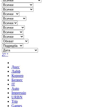
27 °
Днес
Лайф
Корнер
Бизнес
IT
Auto
Impressio
URBN
Trip
Games