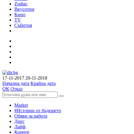
Zodiac
Вкусотии
Кино
TV
Събития
17-11-2017
20-11-2018
Начална дата
Крайна дата
ОК
Отказ
Market
#Истории от бъдещето
Обяви за работа
Днес
Лайф
Корнер