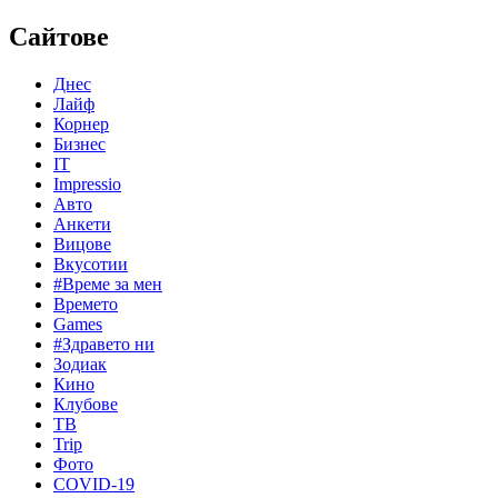
Сайтове
Днес
Лайф
Корнер
Бизнес
IT
Impressio
Авто
Анкети
Вицове
Вкусотии
#Време за мен
Времето
Games
#Здравето ни
Зодиак
Кино
Клубове
ТВ
Trip
Фото
COVID-19