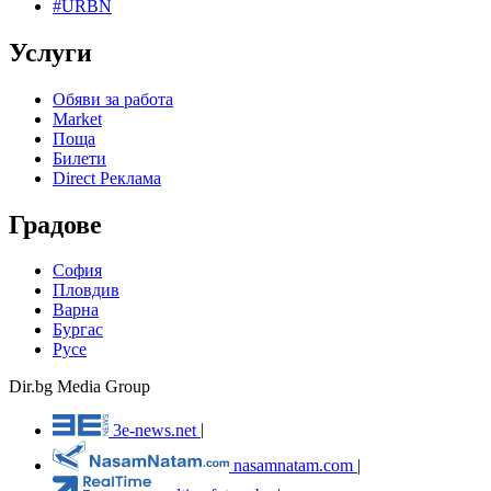
#URBN
Услуги
Обяви за работа
Market
Поща
Билети
Direct Реклама
Градове
София
Пловдив
Варна
Бургас
Русе
Dir.bg Media Group
3e-news.net
|
nasamnatam.com
|