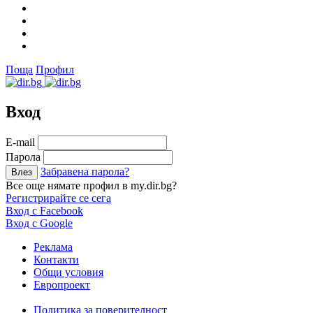
Поща
Профил
Вход
Е-mail
Парола
Забравена парола?
Все още нямате профил в my.dir.bg?
Регистрирайте се сега
Вход с Facebook
Вход с Google
Реклама
Контакти
Общи условия
Европроект
Политика за поверителност