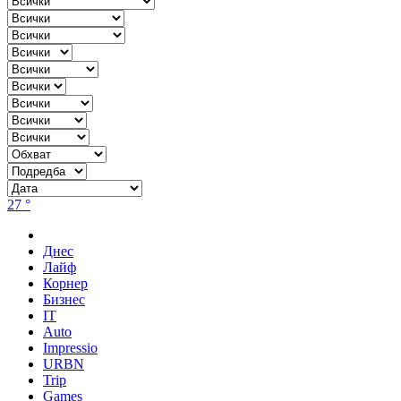
27 °
Днес
Лайф
Корнер
Бизнес
IT
Auto
Impressio
URBN
Trip
Games