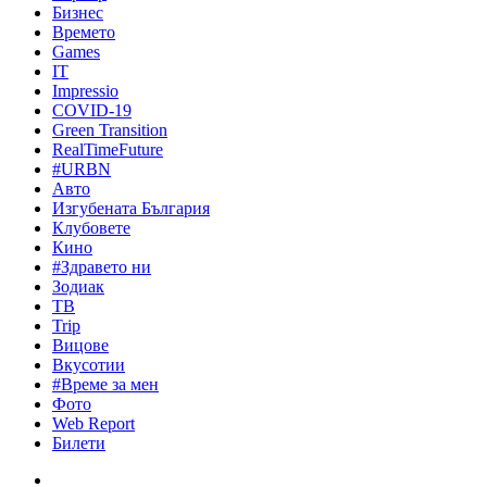
Бизнес
Времето
Games
IT
Impressio
COVID-19
Green Transition
RealTimeFuture
#URBN
Авто
Изгубената България
Клубовете
Кино
#Здравето ни
Зодиак
ТВ
Trip
Вицове
Вкусотии
#Време за мен
Фото
Web Report
Билети