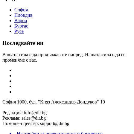
София
Пловдив
Варна
Бургас
Русе
Последвайте ни
Вашата сила е да продължавате напред. Нашата сила е да се
променяме с вас.
София 1000, бул. "Княз Александър Дондуков" 19
Редакция:
info@dir.bg
Реклама:
sales@dir.bg
Помощен център:
support@dir.bg
Настройки за поверителност и бисквитки