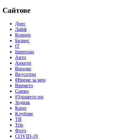
Сайтове
Днес
Лайф
Корнер
Бизнес
IT
Impressio
Авто
Анкети
Вицове
Вкусотии
#Време за мен
Времето
Games
#Здравето ни
Зодиак
Кино
Клубове
ТВ
Trip
Фото
COVID-19