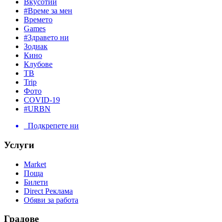
Вкусотии
#Време за мен
Времето
Games
#Здравето ни
Зодиак
Кино
Клубове
ТВ
Trip
Фото
COVID-19
#URBN
Подкрепете ни
Услуги
Market
Поща
Билети
Direct Реклама
Обяви за работа
Градове