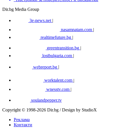
Dir.bg Media Group
3e-news.net
|
nasamnatam.com
|
realtimefuture.bg
|
greentransition.bg
|
lostbulgaria.com
|
webreport.bg
|
worktalent.com
|
wnesstv.com
|
soulandpepper.tv
Copyright © 1998-2026 Dir.bg / Design by StudioX
Реклама
Контакти