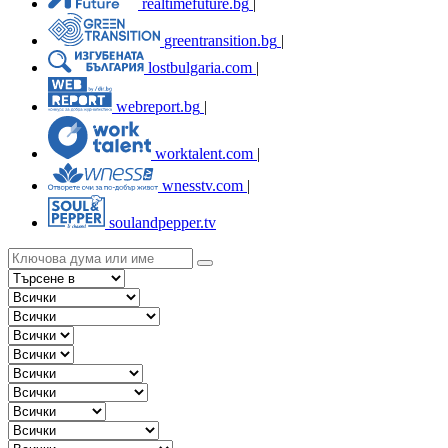
realtimefuture.bg
|
greentransition.bg
|
lostbulgaria.com
|
webreport.bg
|
worktalent.com
|
wnesstv.com
|
soulandpepper.tv