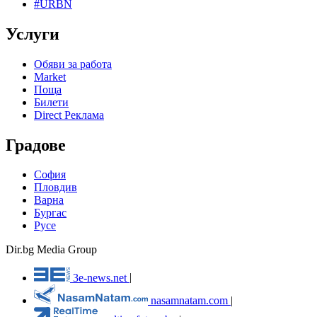
#URBN
Услуги
Обяви за работа
Market
Поща
Билети
Direct Реклама
Градове
София
Пловдив
Варна
Бургас
Русе
Dir.bg Media Group
3e-news.net
|
nasamnatam.com
|