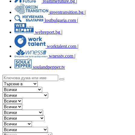
realtimefuture.bg
|
greentransition.bg
|
lostbulgaria.com
|
webreport.bg
|
worktalent.com
|
wnesstv.com
|
soulandpepper.tv