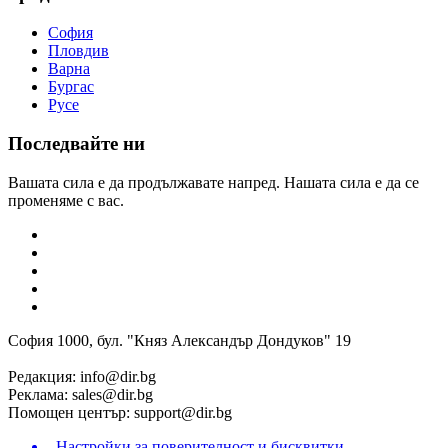
София
Пловдив
Варна
Бургас
Русе
Последвайте ни
Вашата сила е да продължавате напред. Нашата сила е да се
променяме с вас.
София 1000, бул. "Княз Александър Дондуков" 19
Редакция:
info@dir.bg
Реклама:
sales@dir.bg
Помощен център:
support@dir.bg
Настройки за поверителност и бисквитки