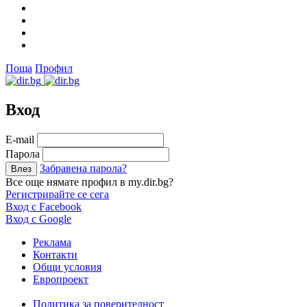
Поща
Профил
Вход
Е-mail
Парола
Забравена парола?
Все още нямате профил в my.dir.bg?
Регистрирайте се сега
Вход с Facebook
Вход с Google
Реклама
Контакти
Общи условия
Европроект
Политика за поверителност