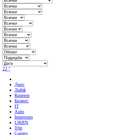
22 °
Днес
Лайф
Корнер
Бизнес
IT
Auto
Impressio
URBN
Trip
Games