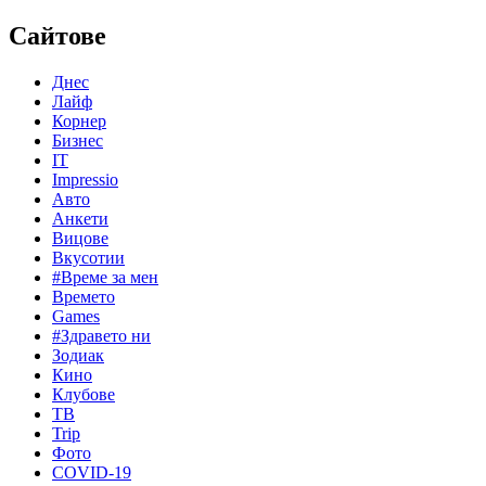
Сайтове
Днес
Лайф
Корнер
Бизнес
IT
Impressio
Авто
Анкети
Вицове
Вкусотии
#Време за мен
Времето
Games
#Здравето ни
Зодиак
Кино
Клубове
ТВ
Trip
Фото
COVID-19