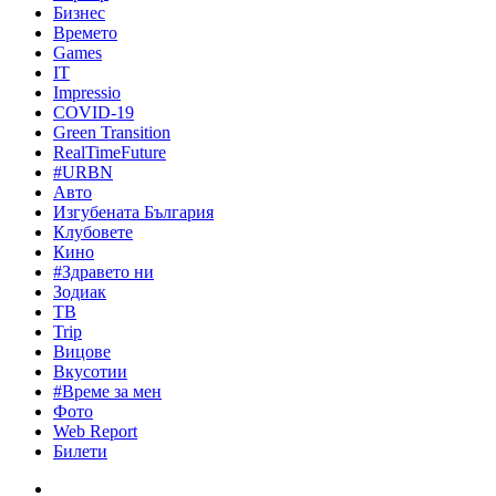
Бизнес
Времето
Games
IT
Impressio
COVID-19
Green Transition
RealTimeFuture
#URBN
Авто
Изгубената България
Клубовете
Кино
#Здравето ни
Зодиак
ТВ
Trip
Вицове
Вкусотии
#Време за мен
Фото
Web Report
Билети