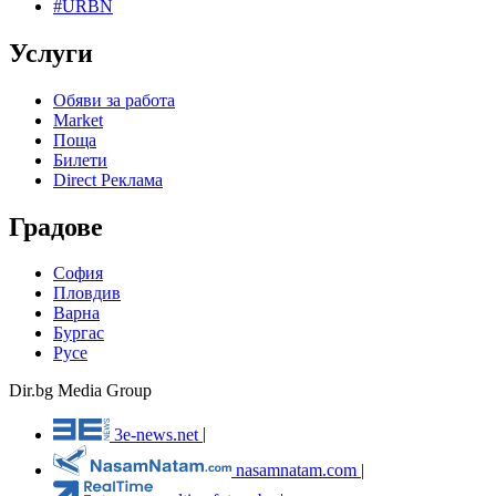
#URBN
Услуги
Обяви за работа
Market
Поща
Билети
Direct Реклама
Градове
София
Пловдив
Варна
Бургас
Русе
Dir.bg Media Group
3e-news.net
|
nasamnatam.com
|