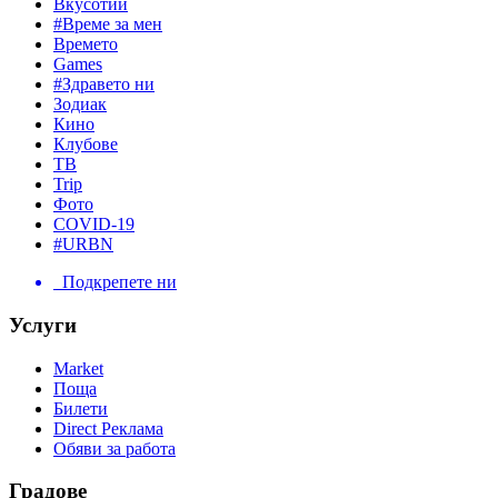
Вкусотии
#Време за мен
Времето
Games
#Здравето ни
Зодиак
Кино
Клубове
ТВ
Trip
Фото
COVID-19
#URBN
Подкрепете ни
Услуги
Market
Поща
Билети
Direct Реклама
Обяви за работа
Градове