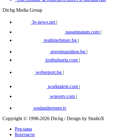
Dir.bg Media Group
3e-news.net
|
nasamnatam.com
|
realtimefuture.bg
|
greentransition.bg
|
lostbulgaria.com
|
webreport.bg
|
worktalent.com
|
wnesstv.com
|
soulandpepper.tv
Copyright © 1998-2026 Dir.bg / Design by StudioX
Реклама
Контакти