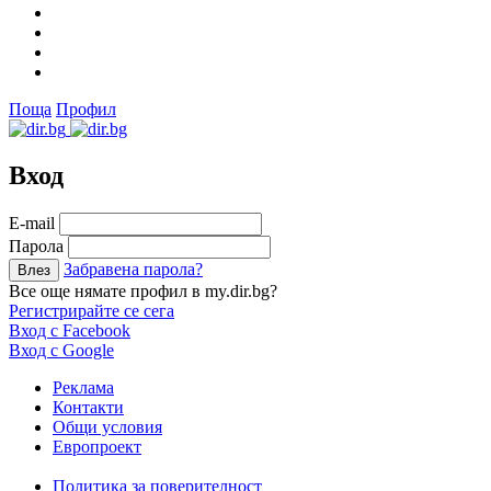
Поща
Профил
Вход
Е-mail
Парола
Забравена парола?
Все още нямате профил в my.dir.bg?
Регистрирайте се сега
Вход с Facebook
Вход с Google
Реклама
Контакти
Общи условия
Европроект
Политика за поверителност