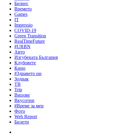
Бизнес
Времето
Games
IT
Impressio
COVID-19
Green Transition
RealTimeFuture
#URBN
Авто
Изгубената България
Клубовете
Кино
#Здравето ни
Зодиак
ТВ
Trip
Вицове
Вкусотии
#Време за мен
Фото
Web Report
Билети