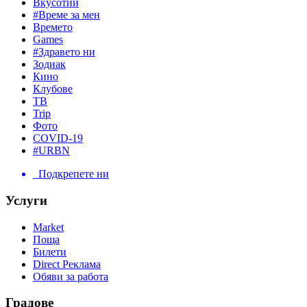
Вкусотии
#Време за мен
Времето
Games
#Здравето ни
Зодиак
Кино
Клубове
ТВ
Trip
Фото
COVID-19
#URBN
Подкрепете ни
Услуги
Market
Поща
Билети
Direct Реклама
Обяви за работа
Градове