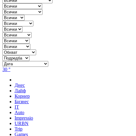
30 °
Днес
Лайф
Корнер
Бизнес
IT
Auto
Impressio
URBN
Trip
Games