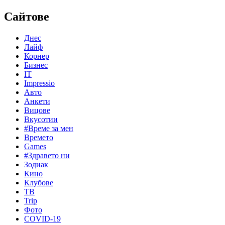
Сайтове
Днес
Лайф
Корнер
Бизнес
IT
Impressio
Авто
Анкети
Вицове
Вкусотии
#Време за мен
Времето
Games
#Здравето ни
Зодиак
Кино
Клубове
ТВ
Trip
Фото
COVID-19