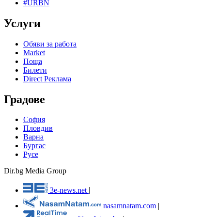
#URBN
Услуги
Обяви за работа
Market
Поща
Билети
Direct Реклама
Градове
София
Пловдив
Варна
Бургас
Русе
Dir.bg Media Group
3e-news.net
|
nasamnatam.com
|