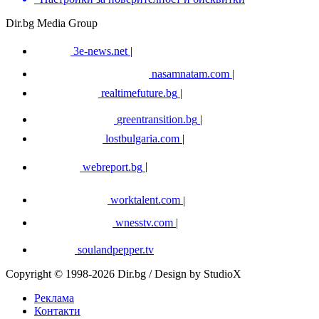
Dir.bg Media Group
3e-news.net
|
nasamnatam.com
|
realtimefuture.bg
|
greentransition.bg
|
lostbulgaria.com
|
webreport.bg
|
worktalent.com
|
wnesstv.com
|
soulandpepper.tv
Copyright © 1998-2026 Dir.bg / Design by StudioX
Реклама
Контакти