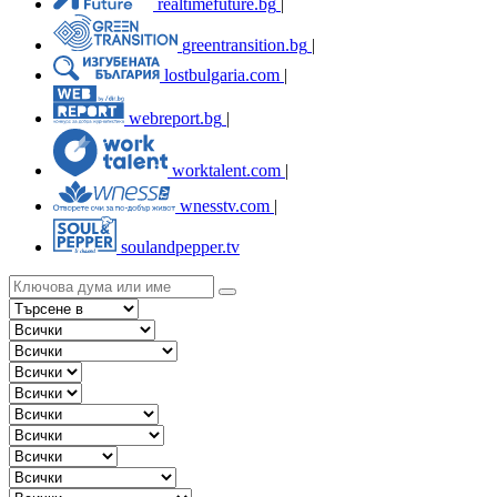
realtimefuture.bg
|
greentransition.bg
|
lostbulgaria.com
|
webreport.bg
|
worktalent.com
|
wnesstv.com
|
soulandpepper.tv