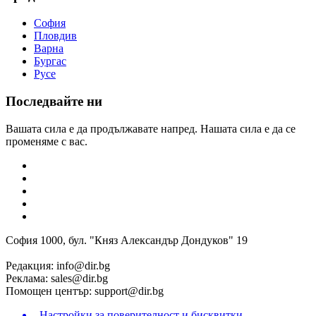
София
Пловдив
Варна
Бургас
Русе
Последвайте ни
Вашата сила е да продължавате напред. Нашата сила е да се
променяме с вас.
София 1000, бул. "Княз Александър Дондуков" 19
Редакция:
info@dir.bg
Реклама:
sales@dir.bg
Помощен център:
support@dir.bg
Настройки за поверителност и бисквитки