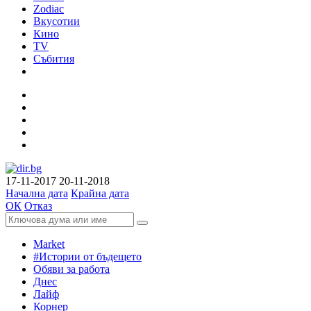
Zodiac
Вкусотии
Кино
TV
Събития
17-11-2017
20-11-2018
Начална дата
Крайна дата
ОК
Отказ
Market
#Истории от бъдещето
Обяви за работа
Днес
Лайф
Корнер