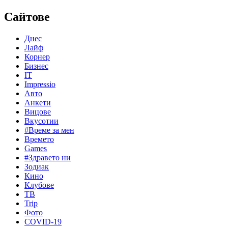
Сайтове
Днес
Лайф
Корнер
Бизнес
IT
Impressio
Авто
Анкети
Вицове
Вкусотии
#Време за мен
Времето
Games
#Здравето ни
Зодиак
Кино
Клубове
ТВ
Trip
Фото
COVID-19