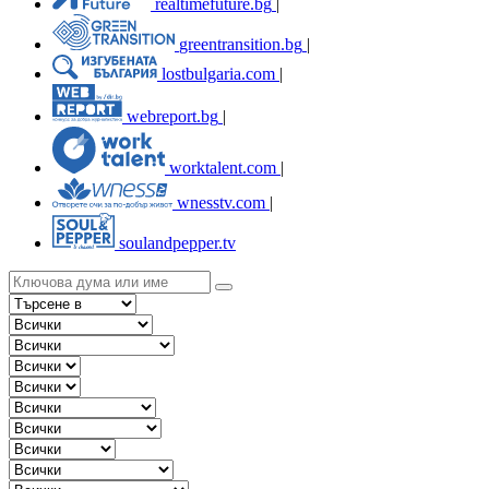
realtimefuture.bg
|
greentransition.bg
|
lostbulgaria.com
|
webreport.bg
|
worktalent.com
|
wnesstv.com
|
soulandpepper.tv