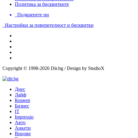
Политика за бисквитките
Подкрепете ни
Настройки за поверителност и бисквитки
Copyright © 1998-2026 Dir.bg / Design by StudioX
Днес
Лайф
Корнер
Бизнес
IT
Impressio
Авто
Анкети
Вицове