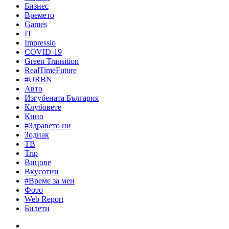
Бизнес
Времето
Games
IT
Impressio
COVID-19
Green Transition
RealTimeFuture
#URBN
Авто
Изгубената България
Клубовете
Кино
#Здравето ни
Зодиак
ТВ
Trip
Вицове
Вкусотии
#Време за мен
Фото
Web Report
Билети