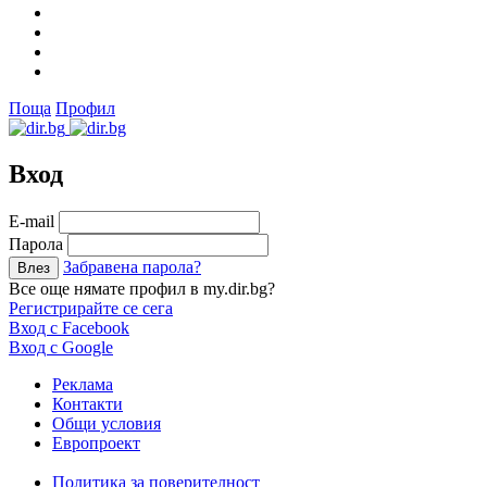
Поща
Профил
Вход
Е-mail
Парола
Забравена парола?
Все още нямате профил в my.dir.bg?
Регистрирайте се сега
Вход с Facebook
Вход с Google
Реклама
Контакти
Общи условия
Европроект
Политика за поверителност