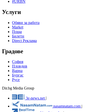
#URBN
Услуги
Обяви за работа
Market
Поща
Билети
Direct Реклама
Градове
София
Пловдив
Варна
Бургас
Русе
Dir.bg Media Group
3e-news.net
|
nasamnatam.com
|