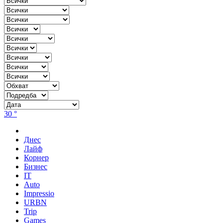
30 °
Днес
Лайф
Корнер
Бизнес
IT
Auto
Impressio
URBN
Trip
Games