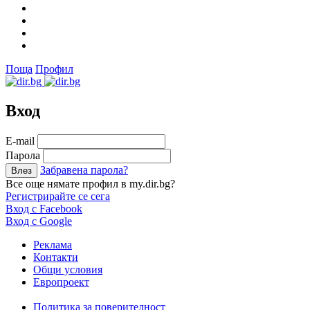
Поща
Профил
Вход
Е-mail
Парола
Забравена парола?
Все още нямате профил в my.dir.bg?
Регистрирайте се сега
Вход с Facebook
Вход с Google
Реклама
Контакти
Общи условия
Европроект
Политика за поверителност