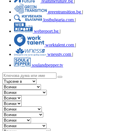
realtimefuture.bg
|
greentransition.bg
|
lostbulgaria.com
|
webreport.bg
|
worktalent.com
|
wnesstv.com
|
soulandpepper.tv