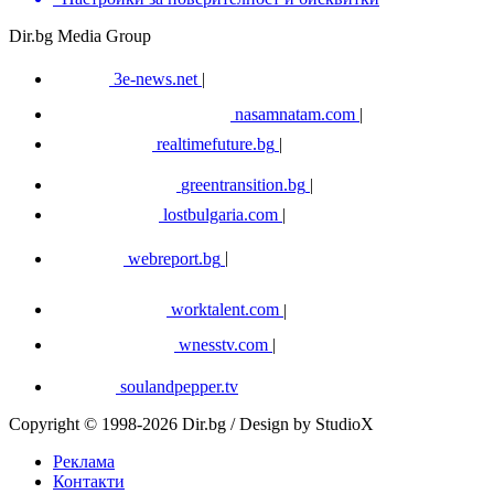
Dir.bg Media Group
3e-news.net
|
nasamnatam.com
|
realtimefuture.bg
|
greentransition.bg
|
lostbulgaria.com
|
webreport.bg
|
worktalent.com
|
wnesstv.com
|
soulandpepper.tv
Copyright © 1998-2026 Dir.bg / Design by StudioX
Реклама
Контакти