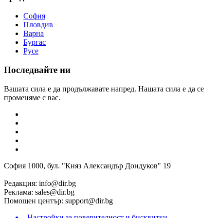
София
Пловдив
Варна
Бургас
Русе
Последвайте ни
Вашата сила е да продължавате напред. Нашата сила е да се
променяме с вас.
София 1000, бул. "Княз Александър Дондуков" 19
Редакция:
info@dir.bg
Реклама:
sales@dir.bg
Помощен център:
support@dir.bg
Настройки за поверителност и бисквитки