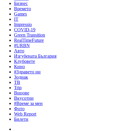
Бизнес
Времето
Games
IT
Impressio
COVID-19
Green Transition
RealTimeFuture
#URBN
Авто
Изгубената България
Клубовете
Кино
#Здравето ни
Зодиак
ТВ
Trip
Вицове
Вкусотии
#Време за мен
Фото
Web Report
Билети