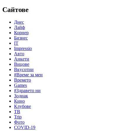
Сайтове
Днес
Лайф
Корнер
Бизнес
IT
Impressio
Авто
Анкети
Вицове
Вкусотии
#Време за мен
Времето
Games
#Здравето ни
Зодиак
Кино
Клубове
ТВ
Trip
Фото
COVID-19