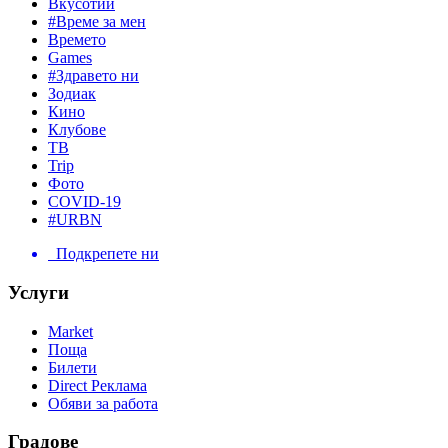
Вкусотии
#Време за мен
Времето
Games
#Здравето ни
Зодиак
Кино
Клубове
ТВ
Trip
Фото
COVID-19
#URBN
Подкрепете ни
Услуги
Market
Поща
Билети
Direct Реклама
Обяви за работа
Градове