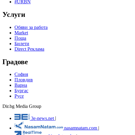
#URBN
Услуги
Обяви за работа
Market
Поща
Билети
Direct Реклама
Градове
София
Пловдив
Варна
Бургас
Русе
Dir.bg Media Group
3e-news.net
|
nasamnatam.com
|