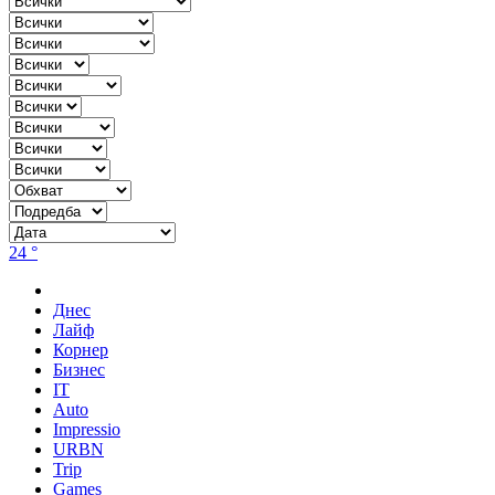
24 °
Днес
Лайф
Корнер
Бизнес
IT
Auto
Impressio
URBN
Trip
Games