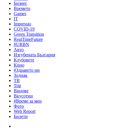
Бизнес
Времето
Games
IT
Impressio
COVID-19
Green Transition
RealTimeFuture
#URBN
Авто
Изгубената България
Клубовете
Кино
#Здравето ни
Зодиак
ТВ
Trip
Вицове
Вкусотии
#Време за мен
Фото
Web Report
Билети