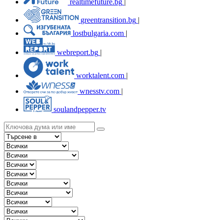
realtimefuture.bg
|
greentransition.bg
|
lostbulgaria.com
|
webreport.bg
|
worktalent.com
|
wnesstv.com
|
soulandpepper.tv