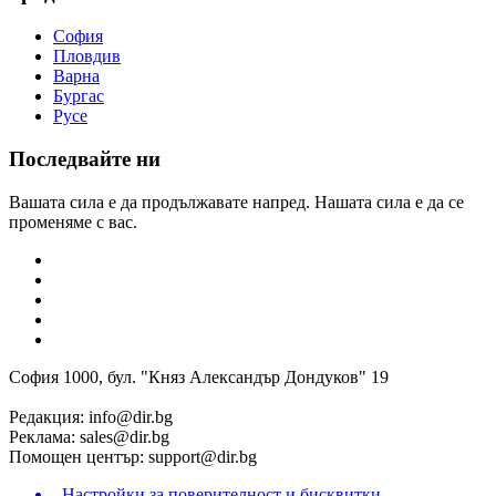
София
Пловдив
Варна
Бургас
Русе
Последвайте ни
Вашата сила е да продължавате напред. Нашата сила е да се
променяме с вас.
София 1000, бул. "Княз Александър Дондуков" 19
Редакция:
info@dir.bg
Реклама:
sales@dir.bg
Помощен център:
support@dir.bg
Настройки за поверителност и бисквитки