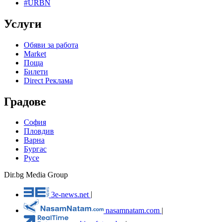
#URBN
Услуги
Обяви за работа
Market
Поща
Билети
Direct Реклама
Градове
София
Пловдив
Варна
Бургас
Русе
Dir.bg Media Group
3e-news.net
|
nasamnatam.com
|