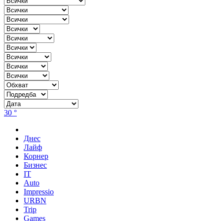
30 °
Днес
Лайф
Корнер
Бизнес
IT
Auto
Impressio
URBN
Trip
Games