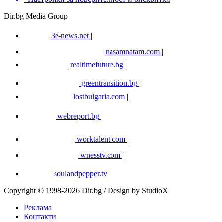
Dir.bg Media Group
3e-news.net
|
nasamnatam.com
|
realtimefuture.bg
|
greentransition.bg
|
lostbulgaria.com
|
webreport.bg
|
worktalent.com
|
wnesstv.com
|
soulandpepper.tv
Copyright © 1998-2026 Dir.bg / Design by StudioX
Реклама
Контакти