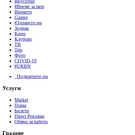
Вкусотии
#Време за мен
Времето
Games
#Здравето ни
Зодиак
Кино
Клубове
ТВ
Trip
Фото
COVID-19
#URBN
Подкрепете ни
Услуги
Market
Поща
Билети
Direct Реклама
Обяви за работа
Градове