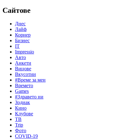
Сайтове
Днес
Лайф
Корнер
Бизнес
IT
Impressio
Авто
Анкети
Вицове
Вкусотии
#Време за мен
Времето
Games
#Здравето ни
Зодиак
Кино
Клубове
ТВ
Trip
Фото
COVID-19