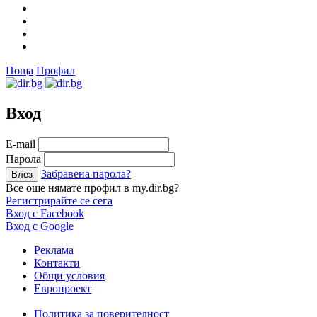
Поща
Профил
Вход
Е-mail
Парола
Забравена парола?
Все още нямате профил в my.dir.bg?
Регистрирайте се сега
Вход с Facebook
Вход с Google
Реклама
Контакти
Общи условия
Европроект
Политика за поверителност