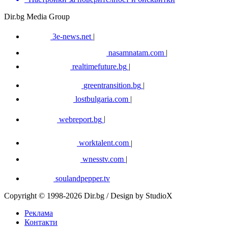
Dir.bg Media Group
3e-news.net
|
nasamnatam.com
|
realtimefuture.bg
|
greentransition.bg
|
lostbulgaria.com
|
webreport.bg
|
worktalent.com
|
wnesstv.com
|
soulandpepper.tv
Copyright © 1998-2026 Dir.bg / Design by StudioX
Реклама
Контакти