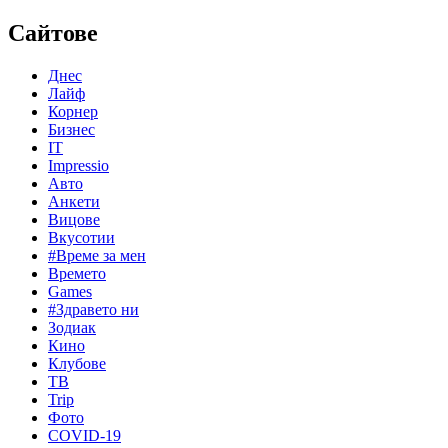
Сайтове
Днес
Лайф
Корнер
Бизнес
IT
Impressio
Авто
Анкети
Вицове
Вкусотии
#Време за мен
Времето
Games
#Здравето ни
Зодиак
Кино
Клубове
ТВ
Trip
Фото
COVID-19