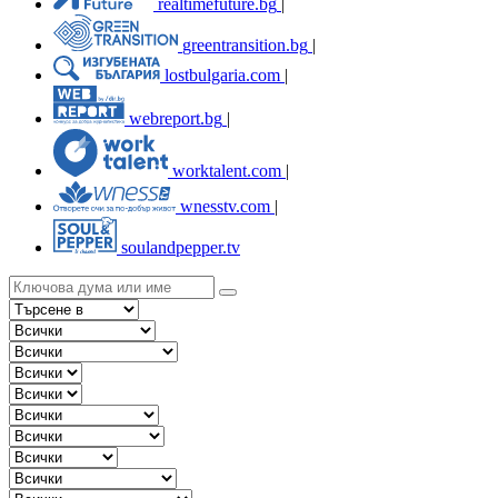
realtimefuture.bg
|
greentransition.bg
|
lostbulgaria.com
|
webreport.bg
|
worktalent.com
|
wnesstv.com
|
soulandpepper.tv