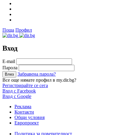
Поща
Профил
Вход
Е-mail
Парола
Забравена парола?
Все още нямате профил в my.dir.bg?
Регистрирайте се сега
Вход с Facebook
Вход с Google
Реклама
Контакти
Общи условия
Европроект
Политика за поверителност