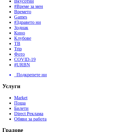
Вкусотии
#Време за мен
Времето
Games
#Здравето ни
Зодиак
Кино
Клубове
ТВ
Trip
Фото
COVID-19
#URBN
Подкрепете ни
Услуги
Market
Поща
Билети
Direct Реклама
Обяви за работа
Градове