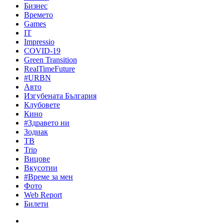
Бизнес
Времето
Games
IT
Impressio
COVID-19
Green Transition
RealTimeFuture
#URBN
Авто
Изгубената България
Клубовете
Кино
#Здравето ни
Зодиак
ТВ
Trip
Вицове
Вкусотии
#Време за мен
Фото
Web Report
Билети