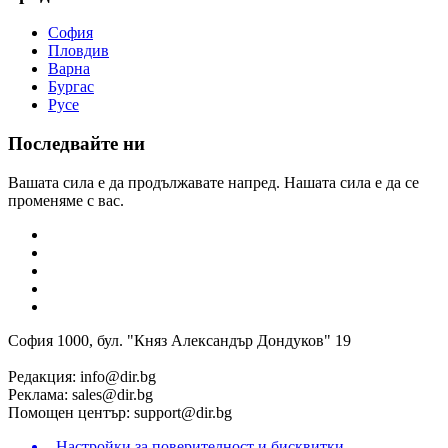
София
Пловдив
Варна
Бургас
Русе
Последвайте ни
Вашата сила е да продължавате напред. Нашата сила е да се
променяме с вас.
София 1000, бул. "Княз Александър Дондуков" 19
Редакция:
info@dir.bg
Реклама:
sales@dir.bg
Помощен център:
support@dir.bg
Настройки за поверителност и бисквитки