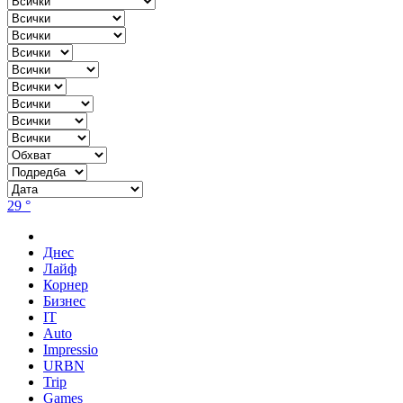
29 °
Днес
Лайф
Корнер
Бизнес
IT
Auto
Impressio
URBN
Trip
Games