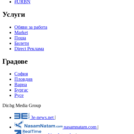
#URBN
Услуги
Обяви за работа
Market
Поща
Билети
Direct Реклама
Градове
София
Пловдив
Варна
Бургас
Русе
Dir.bg Media Group
3e-news.net
|
nasamnatam.com
|