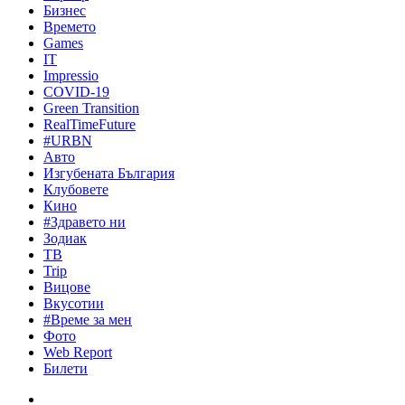
Бизнес
Времето
Games
IT
Impressio
COVID-19
Green Transition
RealTimeFuture
#URBN
Авто
Изгубената България
Клубовете
Кино
#Здравето ни
Зодиак
ТВ
Trip
Вицове
Вкусотии
#Време за мен
Фото
Web Report
Билети