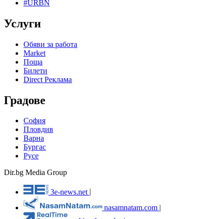
#URBN
Услуги
Обяви за работа
Market
Поща
Билети
Direct Реклама
Градове
София
Пловдив
Варна
Бургас
Русе
Dir.bg Media Group
3e-news.net
|
nasamnatam.com
|