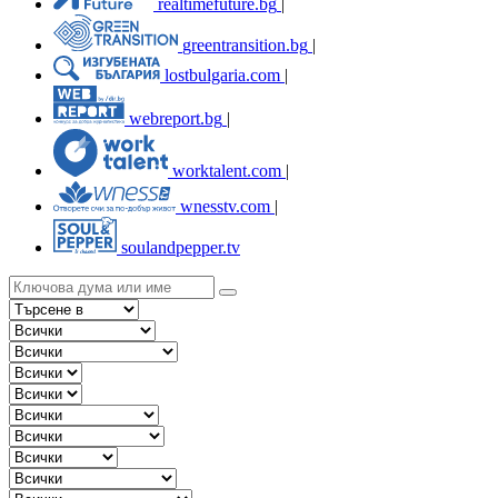
realtimefuture.bg
|
greentransition.bg
|
lostbulgaria.com
|
webreport.bg
|
worktalent.com
|
wnesstv.com
|
soulandpepper.tv