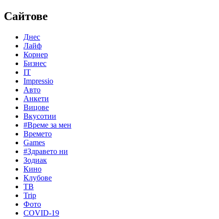
Сайтове
Днес
Лайф
Корнер
Бизнес
IT
Impressio
Авто
Анкети
Вицове
Вкусотии
#Време за мен
Времето
Games
#Здравето ни
Зодиак
Кино
Клубове
ТВ
Trip
Фото
COVID-19