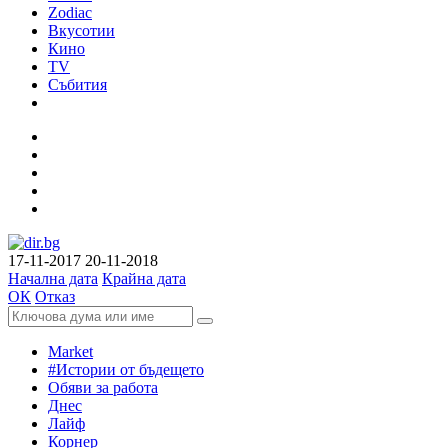
Zodiac
Вкусотии
Кино
TV
Събития
17-11-2017
20-11-2018
Начална дата
Крайна дата
ОК
Отказ
Market
#Истории от бъдещето
Обяви за работа
Днес
Лайф
Корнер