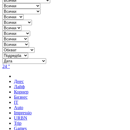
24 °
Днес
Лайф
Корнер
Бизнес
IT
Auto
Impressio
URBN
Trip
Games