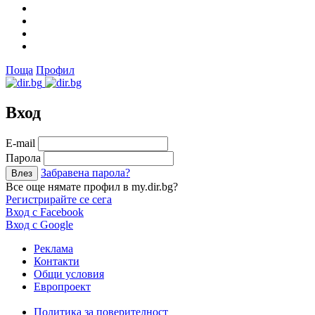
Поща
Профил
Вход
Е-mail
Парола
Забравена парола?
Все още нямате профил в my.dir.bg?
Регистрирайте се сега
Вход с Facebook
Вход с Google
Реклама
Контакти
Общи условия
Европроект
Политика за поверителност