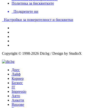
Политика за бисквитките
Подкрепете ни
Настройки за поверителност и бисквитки
Copyright © 1998-2026 Dir.bg / Design by StudioX
Днес
Лайф
Корнер
Бизнес
IT
Impressio
Авто
Анкети
Вицове