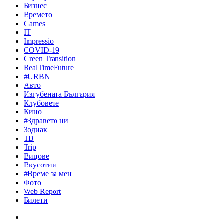
Бизнес
Времето
Games
IT
Impressio
COVID-19
Green Transition
RealTimeFuture
#URBN
Авто
Изгубената България
Клубовете
Кино
#Здравето ни
Зодиак
ТВ
Trip
Вицове
Вкусотии
#Време за мен
Фото
Web Report
Билети