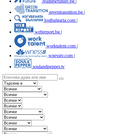
realtimefuture.bg
|
greentransition.bg
|
lostbulgaria.com
|
webreport.bg
|
worktalent.com
|
wnesstv.com
|
soulandpepper.tv