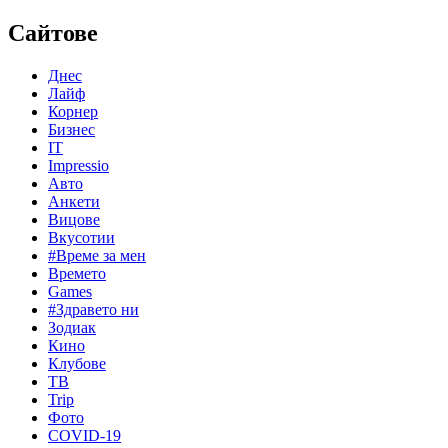
Сайтове
Днес
Лайф
Корнер
Бизнес
IT
Impressio
Авто
Анкети
Вицове
Вкусотии
#Време за мен
Времето
Games
#Здравето ни
Зодиак
Кино
Клубове
ТВ
Trip
Фото
COVID-19