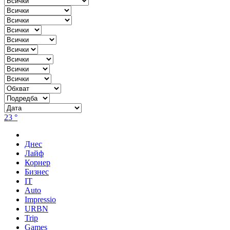
23 °
Днес
Лайф
Корнер
Бизнес
IT
Auto
Impressio
URBN
Trip
Games