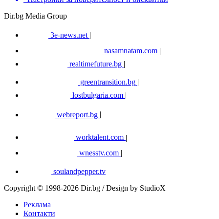
Dir.bg Media Group
3e-news.net
|
nasamnatam.com
|
realtimefuture.bg
|
greentransition.bg
|
lostbulgaria.com
|
webreport.bg
|
worktalent.com
|
wnesstv.com
|
soulandpepper.tv
Copyright © 1998-2026 Dir.bg / Design by StudioX
Реклама
Контакти