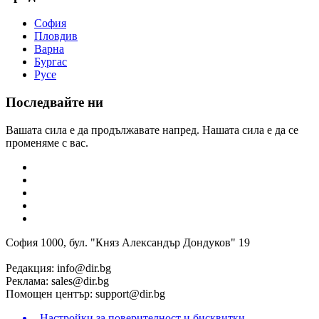
София
Пловдив
Варна
Бургас
Русе
Последвайте ни
Вашата сила е да продължавате напред. Нашата сила е да се
променяме с вас.
София 1000, бул. "Княз Александър Дондуков" 19
Редакция:
info@dir.bg
Реклама:
sales@dir.bg
Помощен център:
support@dir.bg
Настройки за поверителност и бисквитки