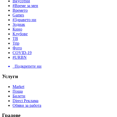
Вкусотии
#Време за мен
Времето
Games
#Здравето ни
Зодиак
Кино
Клубове
ТВ
Trip
Фото
COVID-19
#URBN
Подкрепете ни
Услуги
Market
Поща
Билети
Direct Реклама
Обяви за работа
Градове