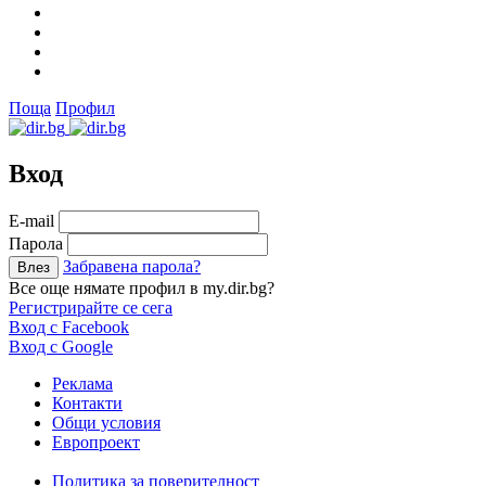
Поща
Профил
Вход
Е-mail
Парола
Забравена парола?
Все още нямате профил в my.dir.bg?
Регистрирайте се сега
Вход с Facebook
Вход с Google
Реклама
Контакти
Общи условия
Европроект
Политика за поверителност