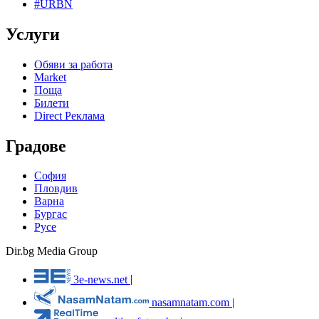
#URBN
Услуги
Обяви за работа
Market
Поща
Билети
Direct Реклама
Градове
София
Пловдив
Варна
Бургас
Русе
Dir.bg Media Group
3e-news.net
|
nasamnatam.com
|