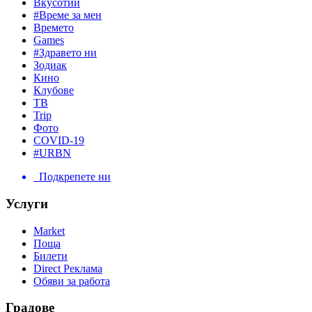
Вкусотии
#Време за мен
Времето
Games
#Здравето ни
Зодиак
Кино
Клубове
ТВ
Trip
Фото
COVID-19
#URBN
Подкрепете ни
Услуги
Market
Поща
Билети
Direct Реклама
Обяви за работа
Градове