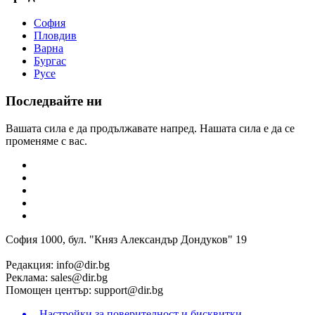
София
Пловдив
Варна
Бургас
Русе
Последвайте ни
Вашата сила е да продължавате напред. Нашата сила е да се
променяме с вас.
София 1000, бул. "Княз Александър Дондуков" 19
Редакция:
info@dir.bg
Реклама:
sales@dir.bg
Помощен център:
support@dir.bg
Настройки за поверителност и бисквитки