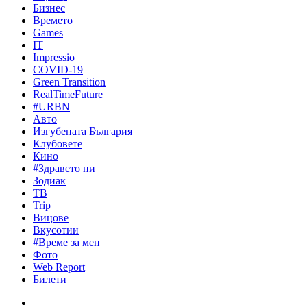
Бизнес
Времето
Games
IT
Impressio
COVID-19
Green Transition
RealTimeFuture
#URBN
Авто
Изгубената България
Клубовете
Кино
#Здравето ни
Зодиак
ТВ
Trip
Вицове
Вкусотии
#Време за мен
Фото
Web Report
Билети