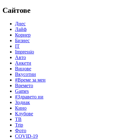
Сайтове
Днес
Лайф
Корнер
Бизнес
IT
Impressio
Авто
Анкети
Вицове
Вкусотии
#Време за мен
Времето
Games
#Здравето ни
Зодиак
Кино
Клубове
ТВ
Trip
Фото
COVID-19