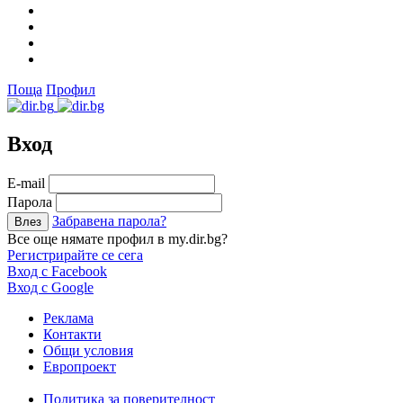
Поща
Профил
Вход
Е-mail
Парола
Забравена парола?
Все още нямате профил в my.dir.bg?
Регистрирайте се сега
Вход с Facebook
Вход с Google
Реклама
Контакти
Общи условия
Европроект
Политика за поверителност