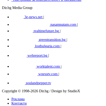
Dir.bg Media Group
3e-news.net
|
nasamnatam.com
|
realtimefuture.bg
|
greentransition.bg
|
lostbulgaria.com
|
webreport.bg
|
worktalent.com
|
wnesstv.com
|
soulandpepper.tv
Copyright © 1998-2026 Dir.bg / Design by StudioX
Реклама
Контакти