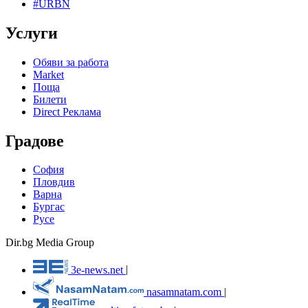
#URBN
Услуги
Обяви за работа
Market
Поща
Билети
Direct Реклама
Градове
София
Пловдив
Варна
Бургас
Русе
Dir.bg Media Group
3e-news.net
|
nasamnatam.com
|