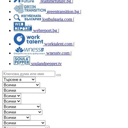
realtimefuture.bg
|
greentransition.bg
|
lostbulgaria.com
|
webreport.bg
|
worktalent.com
|
wnesstv.com
|
soulandpepper.tv