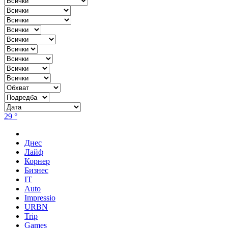
29 °
Днес
Лайф
Корнер
Бизнес
IT
Auto
Impressio
URBN
Trip
Games