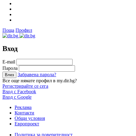
Поща
Профил
Вход
Е-mail
Парола
Забравена парола?
Все още нямате профил в my.dir.bg?
Регистрирайте се сега
Вход с Facebook
Вход с Google
Реклама
Контакти
Общи условия
Европроект
Политика за поверителност