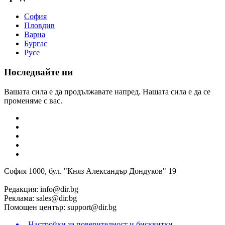
София
Пловдив
Варна
Бургас
Русе
Последвайте ни
Вашата сила е да продължавате напред. Нашата сила е да се
променяме с вас.
София 1000, бул. "Княз Александър Дондуков" 19
Редакция:
info@dir.bg
Реклама:
sales@dir.bg
Помощен център:
support@dir.bg
Настройки за поверителност и бисквитки