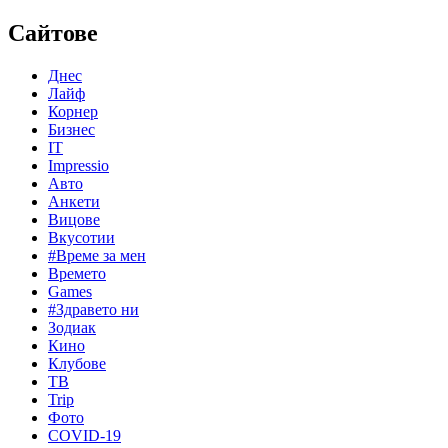
Сайтове
Днес
Лайф
Корнер
Бизнес
IT
Impressio
Авто
Анкети
Вицове
Вкусотии
#Време за мен
Времето
Games
#Здравето ни
Зодиак
Кино
Клубове
ТВ
Trip
Фото
COVID-19