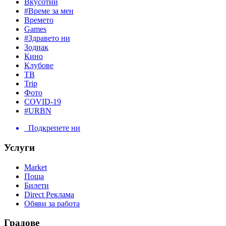
Вкусотии
#Време за мен
Времето
Games
#Здравето ни
Зодиак
Кино
Клубове
ТВ
Trip
Фото
COVID-19
#URBN
Подкрепете ни
Услуги
Market
Поща
Билети
Direct Реклама
Обяви за работа
Градове