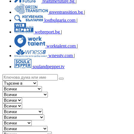
realtimefuture.bg
|
greentransition.bg
|
lostbulgaria.com
|
webreport.bg
|
worktalent.com
|
wnesstv.com
|
soulandpepper.tv