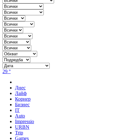
29 °
Днес
Лайф
Корнер
Бизнес
IT
Auto
Impressio
URBN
Trip
Games