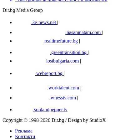
Dir.bg Media Group
3e-news.net
|
nasamnatam.com
|
realtimefuture.bg
|
greentransition.bg
|
lostbulgaria.com
|
webreport.bg
|
worktalent.com
|
wnesstv.com
|
soulandpepper.tv
Copyright © 1998-2026 Dir.bg / Design by StudioX
Реклама
Контакти