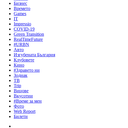
Бизнес
Времето
Games
IT
Impressio
COVID-19
Green Transition
RealTimeFuture
#URBN
Авто
Изгубената България
Клубовете
Кино
#Здравето ни
Зодиак
ТВ
Trip
Вицове
Вкусотии
#Време за мен
Фото
Web Report
Билети