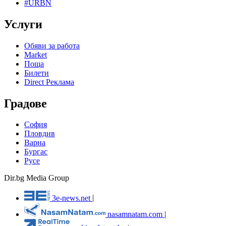
#URBN
Услуги
Обяви за работа
Market
Поща
Билети
Direct Реклама
Градове
София
Пловдив
Варна
Бургас
Русе
Dir.bg Media Group
3e-news.net
|
nasamnatam.com
|