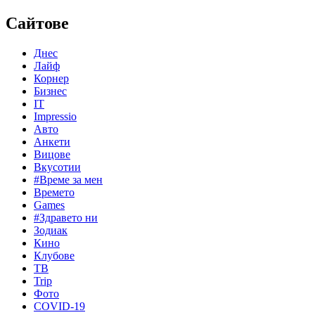
Сайтове
Днес
Лайф
Корнер
Бизнес
IT
Impressio
Авто
Анкети
Вицове
Вкусотии
#Време за мен
Времето
Games
#Здравето ни
Зодиак
Кино
Клубове
ТВ
Trip
Фото
COVID-19