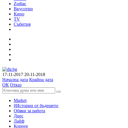
Zodiac
Вкусотии
Кино
TV
Събития
17-11-2017
20-11-2018
Начална дата
Крайна дата
ОК
Отказ
Market
#Истории от бъдещето
Обяви за работа
Днес
Лайф
Корнер