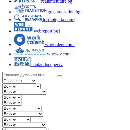
realtimefuture.bg
|
greentransition.bg
|
lostbulgaria.com
|
webreport.bg
|
worktalent.com
|
wnesstv.com
|
soulandpepper.tv