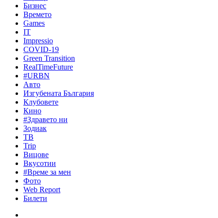
Бизнес
Времето
Games
IT
Impressio
COVID-19
Green Transition
RealTimeFuture
#URBN
Авто
Изгубената България
Клубовете
Кино
#Здравето ни
Зодиак
ТВ
Trip
Вицове
Вкусотии
#Време за мен
Фото
Web Report
Билети