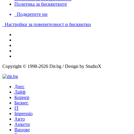
Политика за бисквитките
Подкрепете ни
Настройки за поверителност и бисквитки
Copyright © 1998-2026 Dir.bg / Design by StudioX
Днес
Лайф
Корнер
Бизнес
IT
Impressio
Авто
Анкети
Вицове