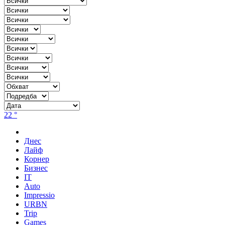
22 °
Днес
Лайф
Корнер
Бизнес
IT
Auto
Impressio
URBN
Trip
Games