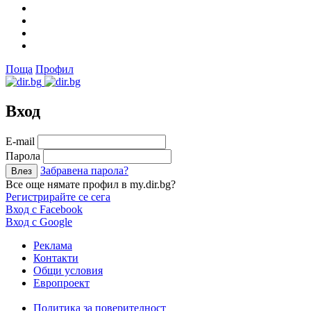
Поща
Профил
Вход
Е-mail
Парола
Забравена парола?
Все още нямате профил в my.dir.bg?
Регистрирайте се сега
Вход с Facebook
Вход с Google
Реклама
Контакти
Общи условия
Европроект
Политика за поверителност