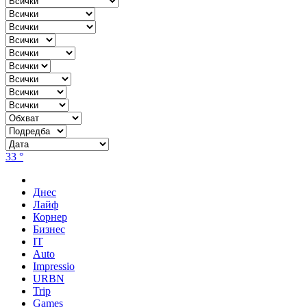
33 °
Днес
Лайф
Корнер
Бизнес
IT
Auto
Impressio
URBN
Trip
Games