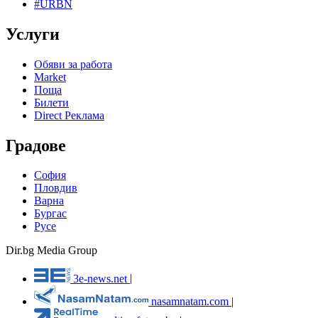
#URBN
Услуги
Обяви за работа
Market
Поща
Билети
Direct Реклама
Градове
София
Пловдив
Варна
Бургас
Русе
Dir.bg Media Group
3e-news.net
|
nasamnatam.com
|