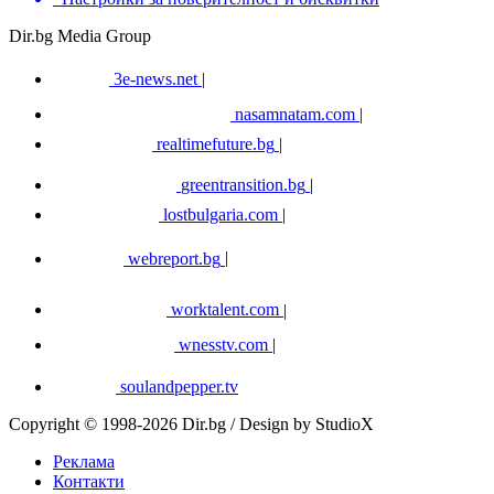
Dir.bg Media Group
3e-news.net
|
nasamnatam.com
|
realtimefuture.bg
|
greentransition.bg
|
lostbulgaria.com
|
webreport.bg
|
worktalent.com
|
wnesstv.com
|
soulandpepper.tv
Copyright © 1998-2026 Dir.bg / Design by StudioX
Реклама
Контакти