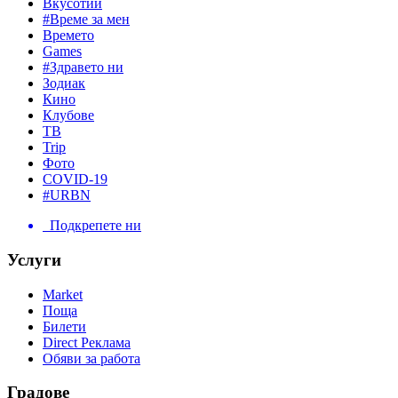
Вкусотии
#Време за мен
Времето
Games
#Здравето ни
Зодиак
Кино
Клубове
ТВ
Trip
Фото
COVID-19
#URBN
Подкрепете ни
Услуги
Market
Поща
Билети
Direct Реклама
Обяви за работа
Градове