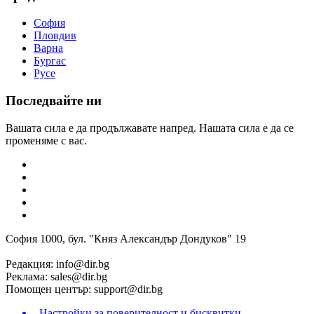
София
Пловдив
Варна
Бургас
Русе
Последвайте ни
Вашата сила е да продължавате напред. Нашата сила е да се
променяме с вас.
София 1000, бул. "Княз Александър Дондуков" 19
Редакция:
info@dir.bg
Реклама:
sales@dir.bg
Помощен център:
support@dir.bg
Настройки за поверителност и бисквитки