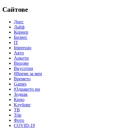
Сайтове
Днес
Лайф
Корнер
Бизнес
IT
Impressio
Авто
Анкети
Вицове
Вкусотии
#Време за мен
Времето
Games
#Здравето ни
Зодиак
Кино
Клубове
ТВ
Trip
Фото
COVID-19