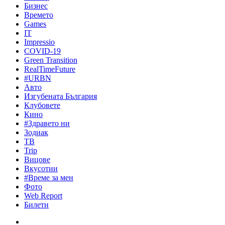
Бизнес
Времето
Games
IT
Impressio
COVID-19
Green Transition
RealTimeFuture
#URBN
Авто
Изгубената България
Клубовете
Кино
#Здравето ни
Зодиак
ТВ
Trip
Вицове
Вкусотии
#Време за мен
Фото
Web Report
Билети