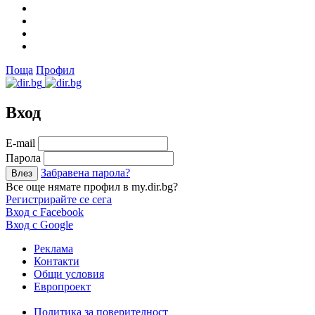
Поща
Профил
Вход
Е-mail
Парола
Забравена парола?
Все още нямате профил в my.dir.bg?
Регистрирайте се сега
Вход с Facebook
Вход с Google
Реклама
Контакти
Общи условия
Европроект
Политика за поверителност