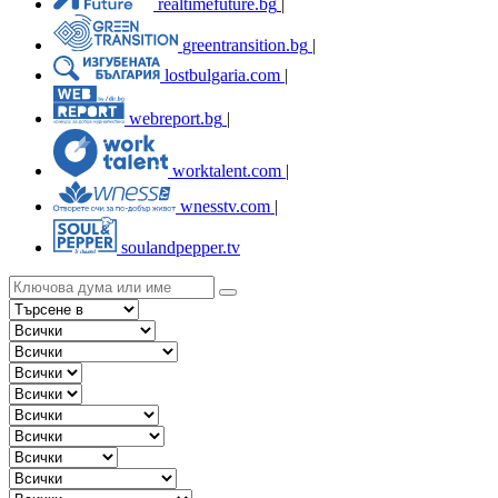
realtimefuture.bg
|
greentransition.bg
|
lostbulgaria.com
|
webreport.bg
|
worktalent.com
|
wnesstv.com
|
soulandpepper.tv