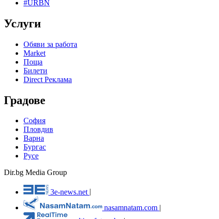
#URBN
Услуги
Обяви за работа
Market
Поща
Билети
Direct Реклама
Градове
София
Пловдив
Варна
Бургас
Русе
Dir.bg Media Group
3e-news.net
|
nasamnatam.com
|