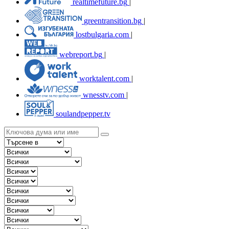
realtimefuture.bg
|
greentransition.bg
|
lostbulgaria.com
|
webreport.bg
|
worktalent.com
|
wnesstv.com
|
soulandpepper.tv