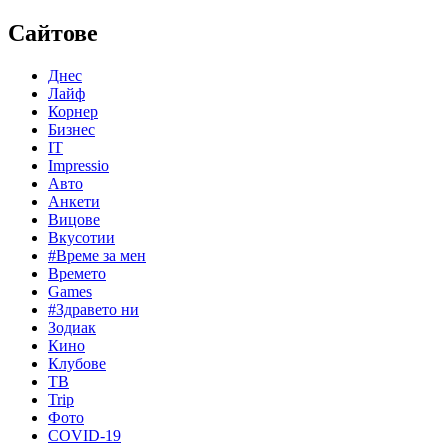
Сайтове
Днес
Лайф
Корнер
Бизнес
IT
Impressio
Авто
Анкети
Вицове
Вкусотии
#Време за мен
Времето
Games
#Здравето ни
Зодиак
Кино
Клубове
ТВ
Trip
Фото
COVID-19