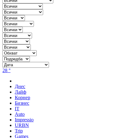
28 °
Днес
Лайф
Корнер
Бизнес
IT
Auto
Impressio
URBN
Trip
Games