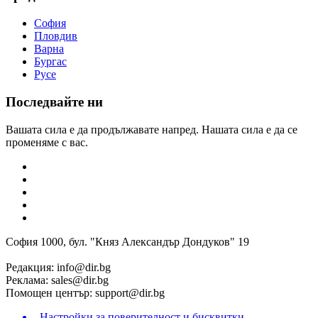
София
Пловдив
Варна
Бургас
Русе
Последвайте ни
Вашата сила е да продължавате напред. Нашата сила е да се
променяме с вас.
София 1000, бул. "Княз Александър Дондуков" 19
Редакция:
info@dir.bg
Реклама:
sales@dir.bg
Помощен център:
support@dir.bg
Настройки за поверителност и бисквитки