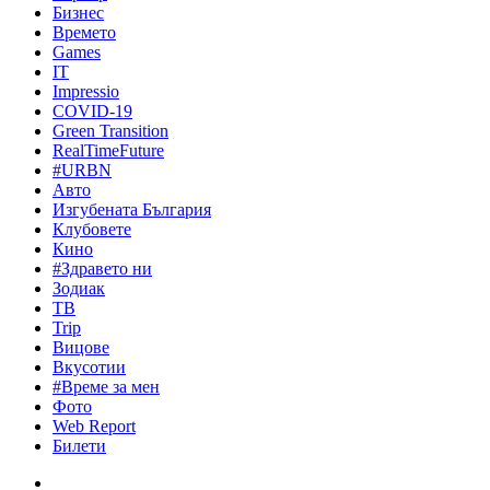
Бизнес
Времето
Games
IT
Impressio
COVID-19
Green Transition
RealTimeFuture
#URBN
Авто
Изгубената България
Клубовете
Кино
#Здравето ни
Зодиак
ТВ
Trip
Вицове
Вкусотии
#Време за мен
Фото
Web Report
Билети