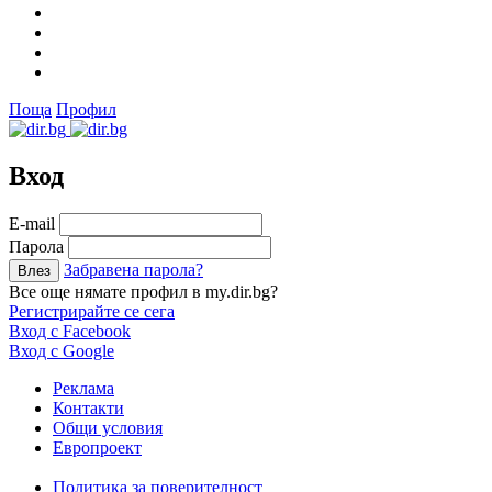
Поща
Профил
Вход
Е-mail
Парола
Забравена парола?
Все още нямате профил в my.dir.bg?
Регистрирайте се сега
Вход с Facebook
Вход с Google
Реклама
Контакти
Общи условия
Европроект
Политика за поверителност