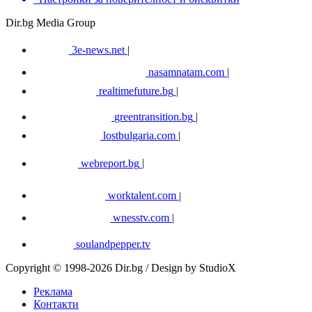
Dir.bg Media Group
3e-news.net
|
nasamnatam.com
|
realtimefuture.bg
|
greentransition.bg
|
lostbulgaria.com
|
webreport.bg
|
worktalent.com
|
wnesstv.com
|
soulandpepper.tv
Copyright © 1998-2026 Dir.bg / Design by StudioX
Реклама
Контакти