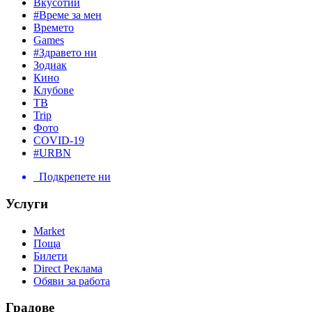
Вкусотии
#Време за мен
Времето
Games
#Здравето ни
Зодиак
Кино
Клубове
ТВ
Trip
Фото
COVID-19
#URBN
Подкрепете ни
Услуги
Market
Поща
Билети
Direct Реклама
Обяви за работа
Градове