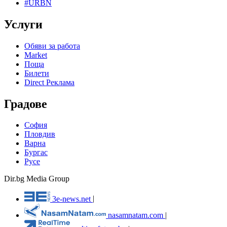
#URBN
Услуги
Обяви за работа
Market
Поща
Билети
Direct Реклама
Градове
София
Пловдив
Варна
Бургас
Русе
Dir.bg Media Group
3e-news.net
|
nasamnatam.com
|