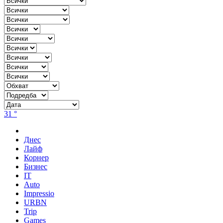
31 °
Днес
Лайф
Корнер
Бизнес
IT
Auto
Impressio
URBN
Trip
Games