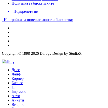
Политика за бисквитките
Подкрепете ни
Настройки за поверителност и бисквитки
Copyright © 1998-2026 Dir.bg / Design by StudioX
Днес
Лайф
Корнер
Бизнес
IT
Impressio
Авто
Анкети
Вицове