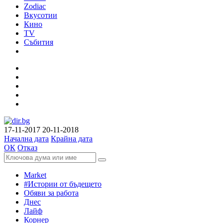
Zodiac
Вкусотии
Кино
TV
Събития
17-11-2017
20-11-2018
Начална дата
Крайна дата
ОК
Отказ
Market
#Истории от бъдещето
Обяви за работа
Днес
Лайф
Корнер