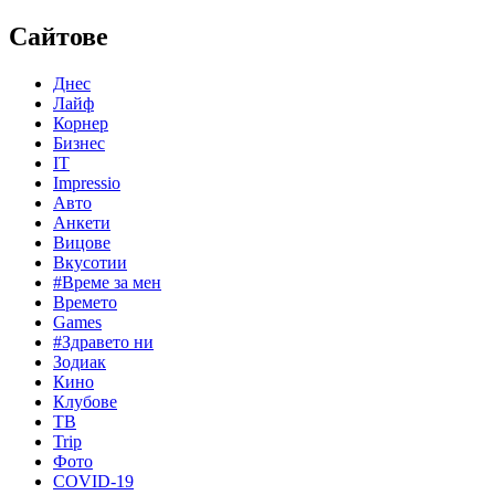
Сайтове
Днес
Лайф
Корнер
Бизнес
IT
Impressio
Авто
Анкети
Вицове
Вкусотии
#Време за мен
Времето
Games
#Здравето ни
Зодиак
Кино
Клубове
ТВ
Trip
Фото
COVID-19