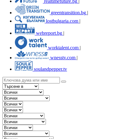
realtimefuture.bg
|
greentransition.bg
|
lostbulgaria.com
|
webreport.bg
|
worktalent.com
|
wnesstv.com
|
soulandpepper.tv