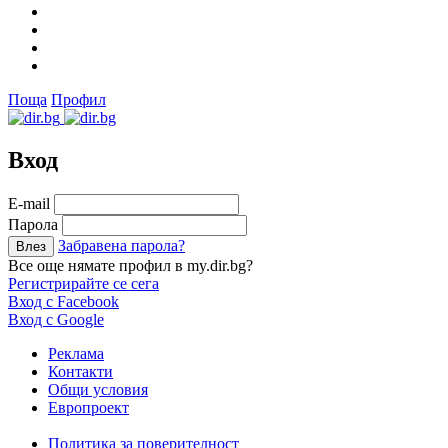
Поща
Профил
Вход
Е-mail
Парола
Забравена парола?
Все още нямате профил в my.dir.bg?
Регистрирайте се сега
Вход с Facebook
Вход с Google
Реклама
Контакти
Общи условия
Европроект
Политика за поверителност