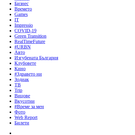
Бизнес
Времето
Games
IT
Impressio
COVID-19
Green Transition
RealTimeFuture
#URBN
Авто
Изгубената България
Клубовете
Кино
#Здравето ни
Зодиак
ТВ
Trip
Вицове
Вкусотии
#Време за мен
Фото
Web Report
Билети