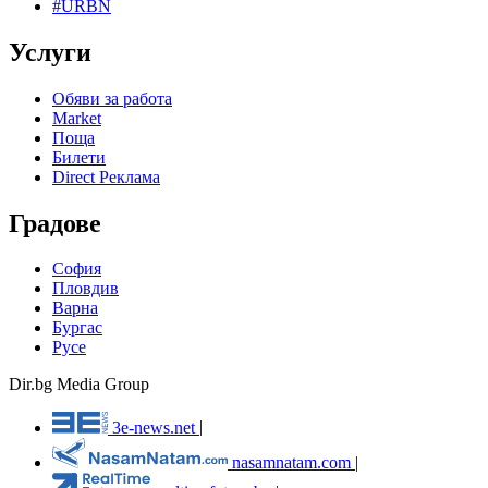
#URBN
Услуги
Обяви за работа
Market
Поща
Билети
Direct Реклама
Градове
София
Пловдив
Варна
Бургас
Русе
Dir.bg Media Group
3e-news.net
|
nasamnatam.com
|