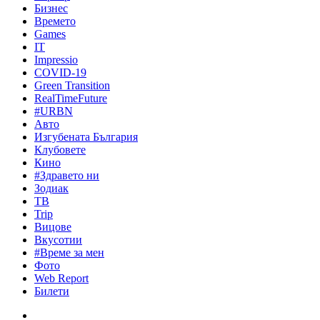
Бизнес
Времето
Games
IT
Impressio
COVID-19
Green Transition
RealTimeFuture
#URBN
Авто
Изгубената България
Клубовете
Кино
#Здравето ни
Зодиак
ТВ
Trip
Вицове
Вкусотии
#Време за мен
Фото
Web Report
Билети