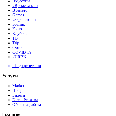
Вкусотии
#Време за мен
Времето
Games
#Здравето ни
Зодиак
Кино
Клубове
ТВ
Trip
Фото
COVID-19
#URBN
Подкрепете ни
Услуги
Market
Поща
Билети
Direct Реклама
Обяви за работа
Градове