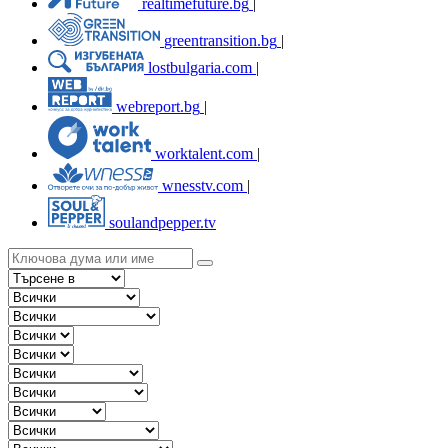
realtimefuture.bg
|
greentransition.bg
|
lostbulgaria.com
|
webreport.bg
|
worktalent.com
|
wnesstv.com
|
soulandpepper.tv