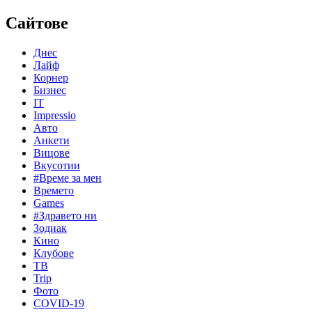
Сайтове
Днес
Лайф
Корнер
Бизнес
IT
Impressio
Авто
Анкети
Вицове
Вкусотии
#Време за мен
Времето
Games
#Здравето ни
Зодиак
Кино
Клубове
ТВ
Trip
Фото
COVID-19