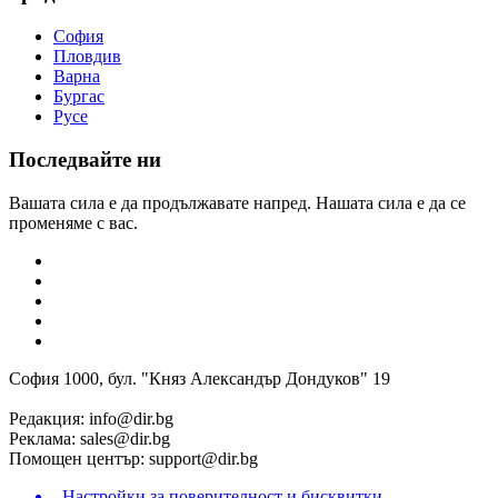
София
Пловдив
Варна
Бургас
Русе
Последвайте ни
Вашата сила е да продължавате напред. Нашата сила е да се
променяме с вас.
София 1000, бул. "Княз Александър Дондуков" 19
Редакция:
info@dir.bg
Реклама:
sales@dir.bg
Помощен център:
support@dir.bg
Настройки за поверителност и бисквитки