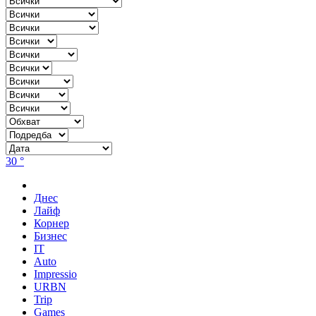
30 °
Днес
Лайф
Корнер
Бизнес
IT
Auto
Impressio
URBN
Trip
Games