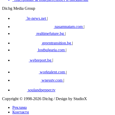
Dir.bg Media Group
3e-news.net
|
nasamnatam.com
|
realtimefuture.bg
|
greentransition.bg
|
lostbulgaria.com
|
webreport.bg
|
worktalent.com
|
wnesstv.com
|
soulandpepper.tv
Copyright © 1998-2026 Dir.bg / Design by StudioX
Реклама
Контакти