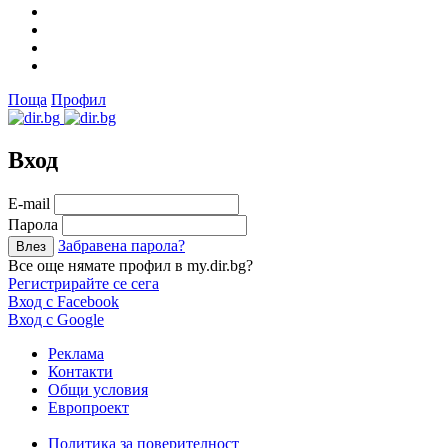
Поща
Профил
Вход
Е-mail
Парола
Забравена парола?
Все още нямате профил в my.dir.bg?
Регистрирайте се сега
Вход с Facebook
Вход с Google
Реклама
Контакти
Общи условия
Европроект
Политика за поверителност