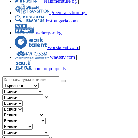
realtimefuture.bg
|
greentransition.bg
|
lostbulgaria.com
|
webreport.bg
|
worktalent.com
|
wnesstv.com
|
soulandpepper.tv