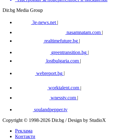
Dir.bg Media Group
3e-news.net
|
nasamnatam.com
|
realtimefuture.bg
|
greentransition.bg
|
lostbulgaria.com
|
webreport.bg
|
worktalent.com
|
wnesstv.com
|
soulandpepper.tv
Copyright © 1998-2026 Dir.bg / Design by StudioX
Реклама
Контакти