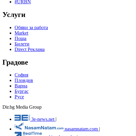
#URBN
Услуги
Обяви за работа
Market
Поща
Билети
Direct Реклама
Градове
София
Пловдив
Варна
Бургас
Русе
Dir.bg Media Group
3e-news.net
|
nasamnatam.com
|