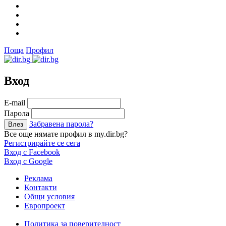
Поща
Профил
Вход
Е-mail
Парола
Забравена парола?
Все още нямате профил в my.dir.bg?
Регистрирайте се сега
Вход с Facebook
Вход с Google
Реклама
Контакти
Общи условия
Европроект
Политика за поверителност