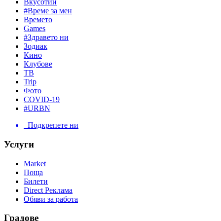
Вкусотии
#Време за мен
Времето
Games
#Здравето ни
Зодиак
Кино
Клубове
ТВ
Trip
Фото
COVID-19
#URBN
Подкрепете ни
Услуги
Market
Поща
Билети
Direct Реклама
Обяви за работа
Градове