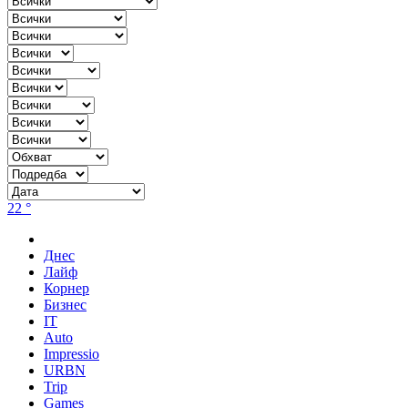
22 °
Днес
Лайф
Корнер
Бизнес
IT
Auto
Impressio
URBN
Trip
Games