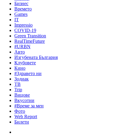
Бизнес
Времето
Games
IT
Impressio
COVID-19
Green Transition
RealTimeFuture
#URBN
Авто
Изгубената България
Клубовете
Кино
#Здравето ни
Зодиак
ТВ
Trip
Вицове
Вкусотии
#Време за мен
Фото
Web Report
Билети