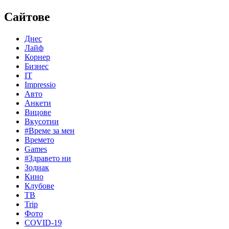
Сайтове
Днес
Лайф
Корнер
Бизнес
IT
Impressio
Авто
Анкети
Вицове
Вкусотии
#Време за мен
Времето
Games
#Здравето ни
Зодиак
Кино
Клубове
ТВ
Trip
Фото
COVID-19