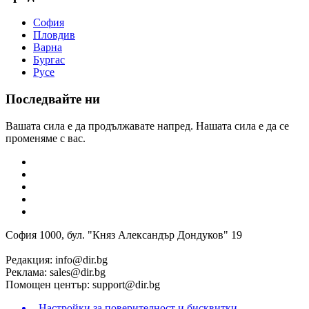
София
Пловдив
Варна
Бургас
Русе
Последвайте ни
Вашата сила е да продължавате напред. Нашата сила е да се
променяме с вас.
София 1000, бул. "Княз Александър Дондуков" 19
Редакция:
info@dir.bg
Реклама:
sales@dir.bg
Помощен център:
support@dir.bg
Настройки за поверителност и бисквитки