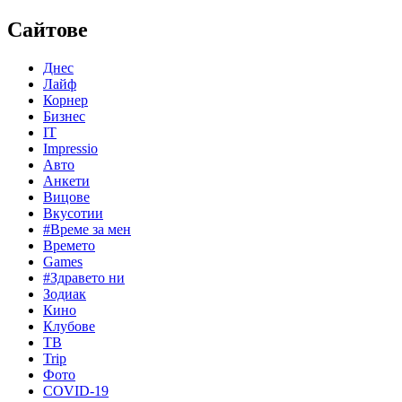
Сайтове
Днес
Лайф
Корнер
Бизнес
IT
Impressio
Авто
Анкети
Вицове
Вкусотии
#Време за мен
Времето
Games
#Здравето ни
Зодиак
Кино
Клубове
ТВ
Trip
Фото
COVID-19