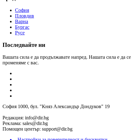
София
Пловдив
Варна
Бургас
Русе
Последвайте ни
Вашата сила е да продължавате напред. Нашата сила е да се
променяме с вас.
София 1000, бул. "Княз Александър Дондуков" 19
Редакция:
info@dir.bg
Реклама:
sales@dir.bg
Помощен център:
support@dir.bg
Настройки за поверителност и бисквитки