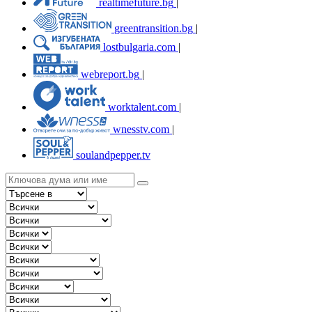
realtimefuture.bg
|
greentransition.bg
|
lostbulgaria.com
|
webreport.bg
|
worktalent.com
|
wnesstv.com
|
soulandpepper.tv