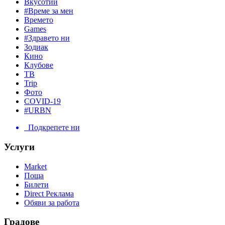
Вкусотии
#Време за мен
Времето
Games
#Здравето ни
Зодиак
Кино
Клубове
ТВ
Trip
Фото
COVID-19
#URBN
Подкрепете ни
Услуги
Market
Поща
Билети
Direct Реклама
Обяви за работа
Градове