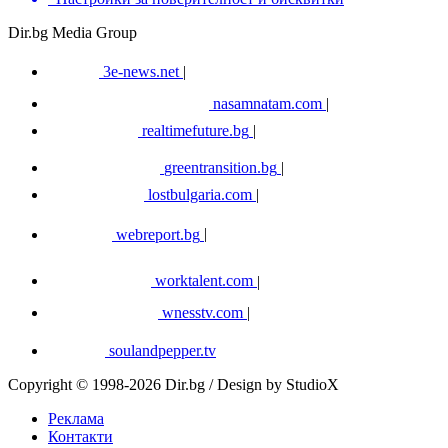
Dir.bg Media Group
3e-news.net
|
nasamnatam.com
|
realtimefuture.bg
|
greentransition.bg
|
lostbulgaria.com
|
webreport.bg
|
worktalent.com
|
wnesstv.com
|
soulandpepper.tv
Copyright © 1998-2026 Dir.bg / Design by StudioX
Реклама
Контакти