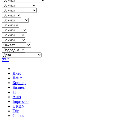
27 °
Днес
Лайф
Корнер
Бизнес
IT
Auto
Impressio
URBN
Trip
Games