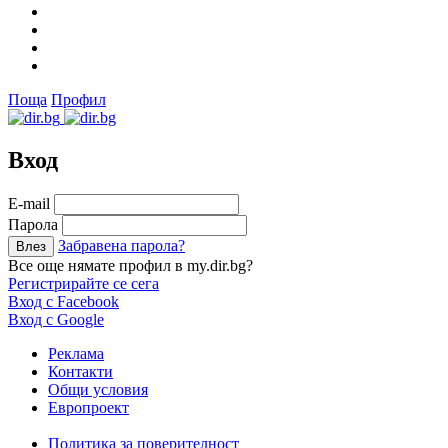
Поща
Профил
Вход
Е-mail
Парола
Забравена парола?
Все още нямате профил в my.dir.bg?
Регистрирайте се сега
Вход с Facebook
Вход с Google
Реклама
Контакти
Общи условия
Европроект
Политика за поверителност