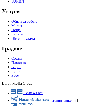
#URBN
Услуги
Обяви за работа
Market
Поща
Билети
Direct Реклама
Градове
София
Пловдив
Варна
Бургас
Русе
Dir.bg Media Group
3e-news.net
|
nasamnatam.com
|