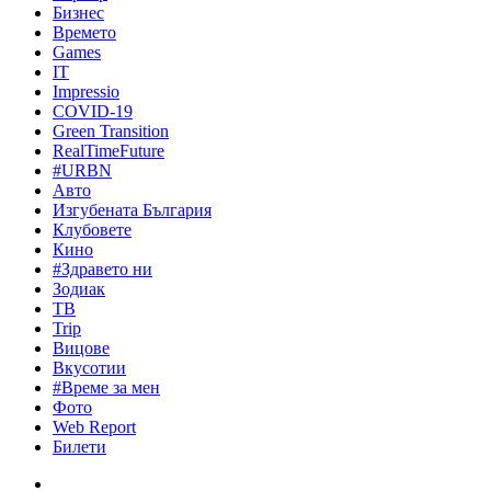
Бизнес
Времето
Games
IT
Impressio
COVID-19
Green Transition
RealTimeFuture
#URBN
Авто
Изгубената България
Клубовете
Кино
#Здравето ни
Зодиак
ТВ
Trip
Вицове
Вкусотии
#Време за мен
Фото
Web Report
Билети