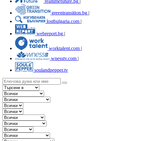
realtimefuture.bg
|
greentransition.bg
|
lostbulgaria.com
|
webreport.bg
|
worktalent.com
|
wnesstv.com
|
soulandpepper.tv