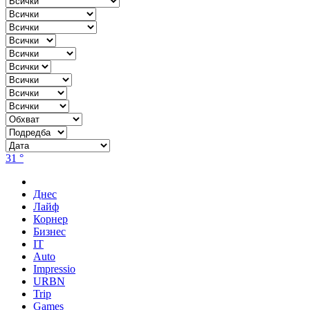
31 °
Днес
Лайф
Корнер
Бизнес
IT
Auto
Impressio
URBN
Trip
Games