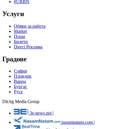
#URBN
Услуги
Обяви за работа
Market
Поща
Билети
Direct Реклама
Градове
София
Пловдив
Варна
Бургас
Русе
Dir.bg Media Group
3e-news.net
|
nasamnatam.com
|