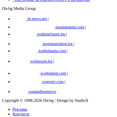
Dir.bg Media Group
3e-news.net
|
nasamnatam.com
|
realtimefuture.bg
|
greentransition.bg
|
lostbulgaria.com
|
webreport.bg
|
worktalent.com
|
wnesstv.com
|
soulandpepper.tv
Copyright © 1998-2026 Dir.bg / Design by StudioX
Реклама
Контакти