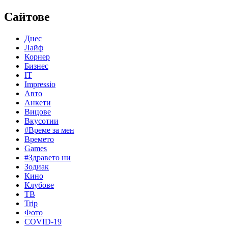
Сайтове
Днес
Лайф
Корнер
Бизнес
IT
Impressio
Авто
Анкети
Вицове
Вкусотии
#Време за мен
Времето
Games
#Здравето ни
Зодиак
Кино
Клубове
ТВ
Trip
Фото
COVID-19