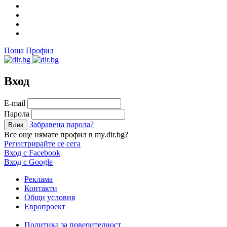
Поща
Профил
Вход
Е-mail
Парола
Забравена парола?
Все още нямате профил в my.dir.bg?
Регистрирайте се сега
Вход с Facebook
Вход с Google
Реклама
Контакти
Общи условия
Европроект
Политика за поверителност