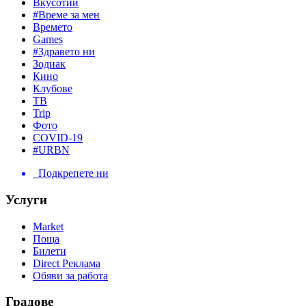
Вкусотии
#Време за мен
Времето
Games
#Здравето ни
Зодиак
Кино
Клубове
ТВ
Trip
Фото
COVID-19
#URBN
Подкрепете ни
Услуги
Market
Поща
Билети
Direct Реклама
Обяви за работа
Градове