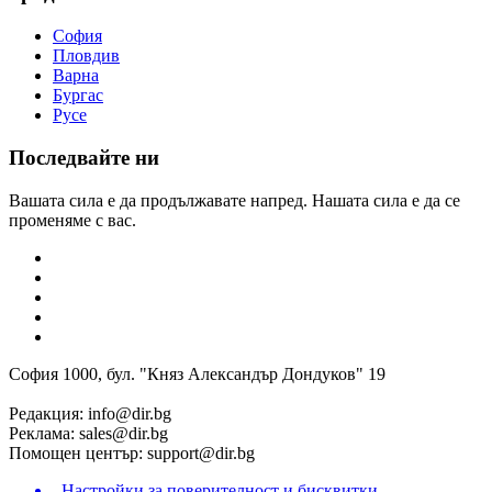
София
Пловдив
Варна
Бургас
Русе
Последвайте ни
Вашата сила е да продължавате напред. Нашата сила е да се
променяме с вас.
София 1000, бул. "Княз Александър Дондуков" 19
Редакция:
info@dir.bg
Реклама:
sales@dir.bg
Помощен център:
support@dir.bg
Настройки за поверителност и бисквитки