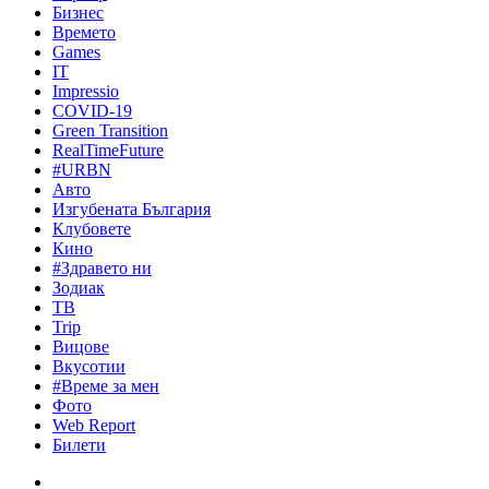
Бизнес
Времето
Games
IT
Impressio
COVID-19
Green Transition
RealTimeFuture
#URBN
Авто
Изгубената България
Клубовете
Кино
#Здравето ни
Зодиак
ТВ
Trip
Вицове
Вкусотии
#Време за мен
Фото
Web Report
Билети