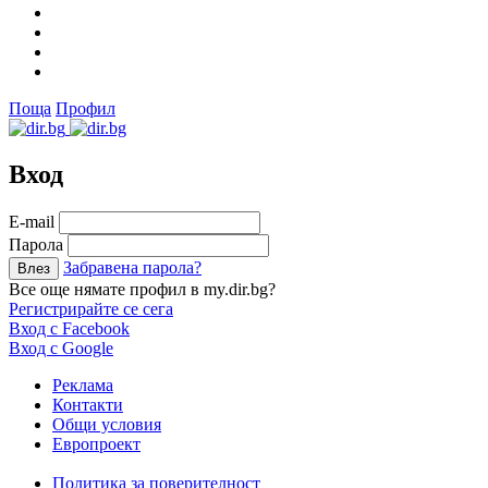
Поща
Профил
Вход
Е-mail
Парола
Забравена парола?
Все още нямате профил в my.dir.bg?
Регистрирайте се сега
Вход с Facebook
Вход с Google
Реклама
Контакти
Общи условия
Европроект
Политика за поверителност