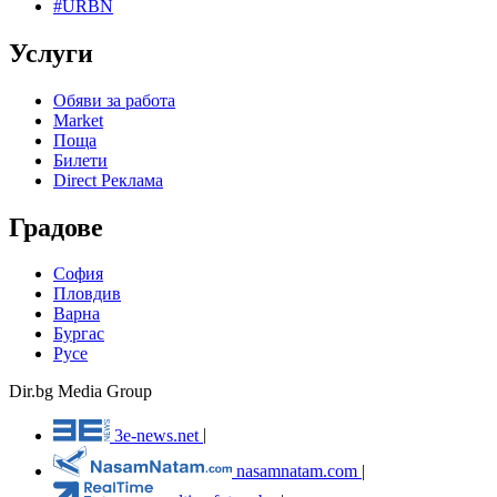
#URBN
Услуги
Обяви за работа
Market
Поща
Билети
Direct Реклама
Градове
София
Пловдив
Варна
Бургас
Русе
Dir.bg Media Group
3e-news.net
|
nasamnatam.com
|