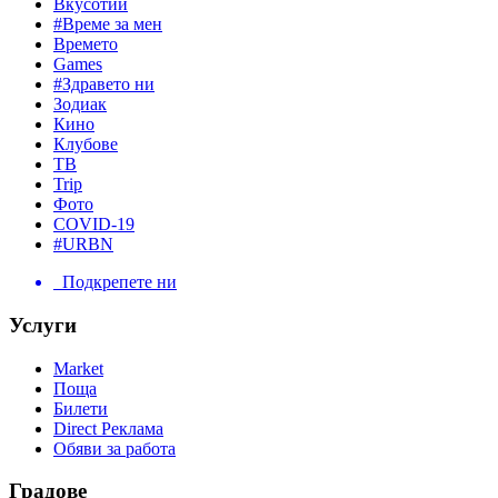
Вкусотии
#Време за мен
Времето
Games
#Здравето ни
Зодиак
Кино
Клубове
ТВ
Trip
Фото
COVID-19
#URBN
Подкрепете ни
Услуги
Market
Поща
Билети
Direct Реклама
Обяви за работа
Градове