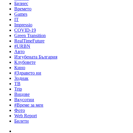
Бизнес
Времето
Games
IT
Impressio
COVID-19
Green Transition
RealTimeFuture
#URBN
Авто
Изгубената България
Клубовете
Кино
#Здравето ни
Зодиак
ТВ
Trip
Вицове
Вкусотии
#Време за мен
Фото
Web Report
Билети