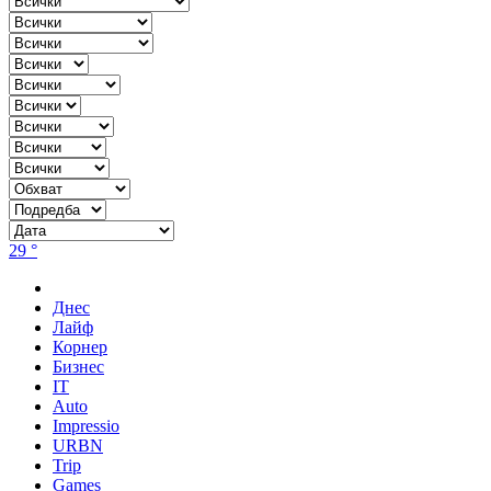
29 °
Днес
Лайф
Корнер
Бизнес
IT
Auto
Impressio
URBN
Trip
Games