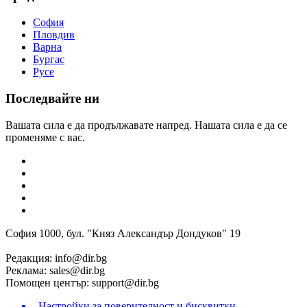
София
Пловдив
Варна
Бургас
Русе
Последвайте ни
Вашата сила е да продължавате напред. Нашата сила е да се
променяме с вас.
София 1000, бул. "Княз Александър Дондуков" 19
Редакция:
info@dir.bg
Реклама:
sales@dir.bg
Помощен център:
support@dir.bg
Настройки за поверителност и бисквитки