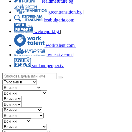
realtimefuture.bg
|
greentransition.bg
|
lostbulgaria.com
|
webreport.bg
|
worktalent.com
|
wnesstv.com
|
soulandpepper.tv