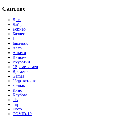
Сайтове
Днес
Лайф
Корнер
Бизнес
IT
Impressio
Авто
Анкети
Вицове
Вкусотии
#Време за мен
Времето
Games
#Здравето ни
Зодиак
Кино
Клубове
ТВ
Trip
Фото
COVID-19