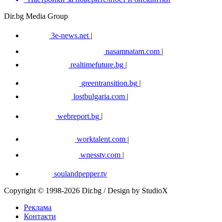
Dir.bg Media Group
3e-news.net
|
nasamnatam.com
|
realtimefuture.bg
|
greentransition.bg
|
lostbulgaria.com
|
webreport.bg
|
worktalent.com
|
wnesstv.com
|
soulandpepper.tv
Copyright © 1998-2026 Dir.bg / Design by StudioX
Реклама
Контакти