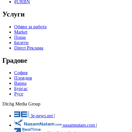
#URBN
Услуги
Обяви за работа
Market
Поща
Билети
Direct Реклама
Градове
София
Пловдив
Варна
Бургас
Русе
Dir.bg Media Group
3e-news.net
|
nasamnatam.com
|