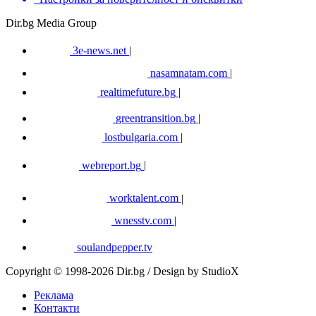
Dir.bg Media Group
3e-news.net
|
nasamnatam.com
|
realtimefuture.bg
|
greentransition.bg
|
lostbulgaria.com
|
webreport.bg
|
worktalent.com
|
wnesstv.com
|
soulandpepper.tv
Copyright © 1998-2026 Dir.bg / Design by StudioX
Реклама
Контакти