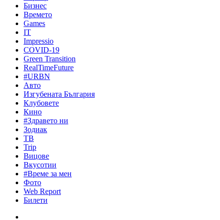
Бизнес
Времето
Games
IT
Impressio
COVID-19
Green Transition
RealTimeFuture
#URBN
Авто
Изгубената България
Клубовете
Кино
#Здравето ни
Зодиак
ТВ
Trip
Вицове
Вкусотии
#Време за мен
Фото
Web Report
Билети