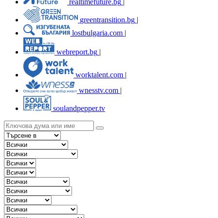
realtimefuture.bg
|
greentransition.bg
|
lostbulgaria.com
|
webreport.bg
|
worktalent.com
|
wnesstv.com
|
soulandpepper.tv