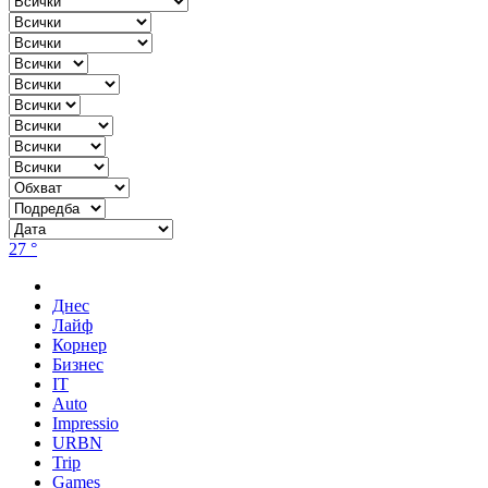
27 °
Днес
Лайф
Корнер
Бизнес
IT
Auto
Impressio
URBN
Trip
Games