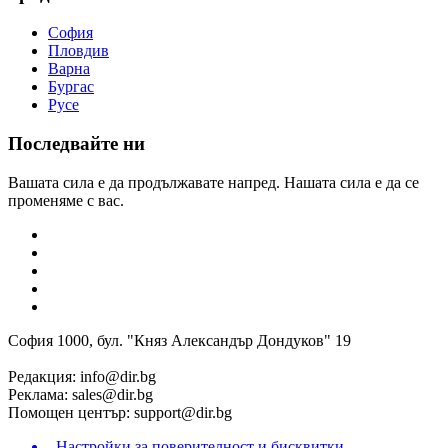
София
Пловдив
Варна
Бургас
Русе
Последвайте ни
Вашата сила е да продължавате напред. Нашата сила е да се
променяме с вас.
София 1000, бул. "Княз Александър Дондуков" 19
Редакция:
info@dir.bg
Реклама:
sales@dir.bg
Помощен център:
support@dir.bg
Настройки за поверителност и бисквитки