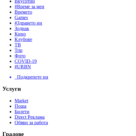
Вкусотии
#Време за мен
Времето
Games
#Здравето ни
Зодиак
Кино
Клубове
ТВ
Trip
Фото
COVID-19
#URBN
Подкрепете ни
Услуги
Market
Поща
Билети
Direct Реклама
Обяви за работа
Градове