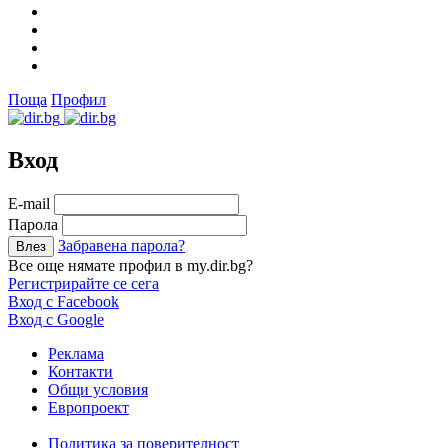
Поща
Профил
Вход
Е-mail
Парола
Забравена парола?
Все още нямате профил в my.dir.bg?
Регистрирайте се сега
Вход с Facebook
Вход с Google
Реклама
Контакти
Общи условия
Европроект
Политика за поверителност