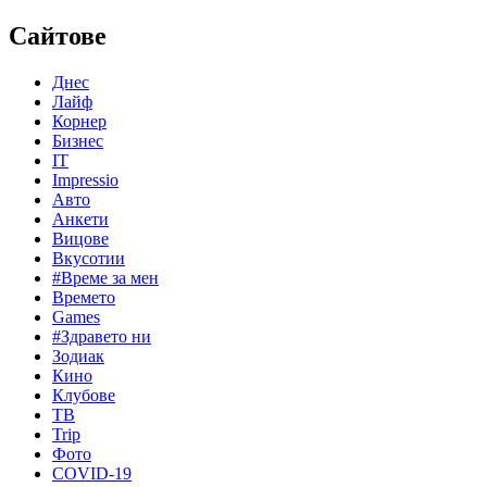
Сайтове
Днес
Лайф
Корнер
Бизнес
IT
Impressio
Авто
Анкети
Вицове
Вкусотии
#Време за мен
Времето
Games
#Здравето ни
Зодиак
Кино
Клубове
ТВ
Trip
Фото
COVID-19