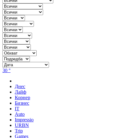
30 °
Днес
Лайф
Корнер
Бизнес
IT
Auto
Impressio
URBN
Trip
Games