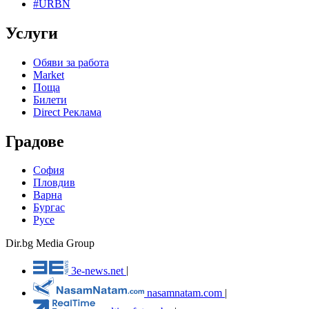
#URBN
Услуги
Обяви за работа
Market
Поща
Билети
Direct Реклама
Градове
София
Пловдив
Варна
Бургас
Русе
Dir.bg Media Group
3e-news.net
|
nasamnatam.com
|