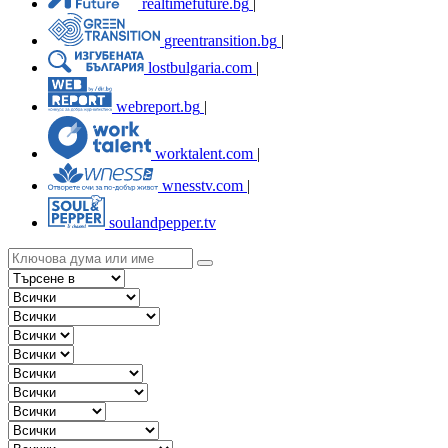
realtimefuture.bg
|
greentransition.bg
|
lostbulgaria.com
|
webreport.bg
|
worktalent.com
|
wnesstv.com
|
soulandpepper.tv