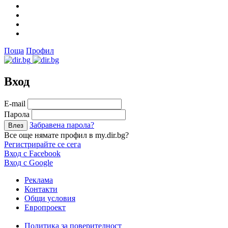
Поща
Профил
Вход
Е-mail
Парола
Забравена парола?
Все още нямате профил в my.dir.bg?
Регистрирайте се сега
Вход с Facebook
Вход с Google
Реклама
Контакти
Общи условия
Европроект
Политика за поверителност