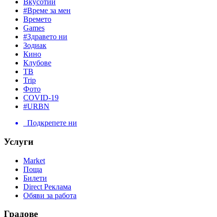
Вкусотии
#Време за мен
Времето
Games
#Здравето ни
Зодиак
Кино
Клубове
ТВ
Trip
Фото
COVID-19
#URBN
Подкрепете ни
Услуги
Market
Поща
Билети
Direct Реклама
Обяви за работа
Градове