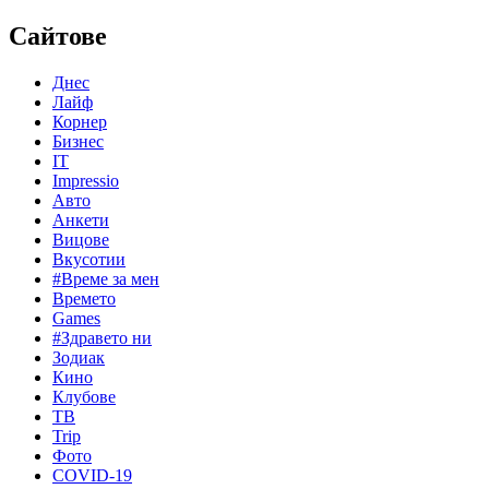
Сайтове
Днес
Лайф
Корнер
Бизнес
IT
Impressio
Авто
Анкети
Вицове
Вкусотии
#Време за мен
Времето
Games
#Здравето ни
Зодиак
Кино
Клубове
ТВ
Trip
Фото
COVID-19