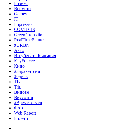
Бизнес
Времето
Games
IT
Impressio
COVID-19
Green Transition
RealTimeFuture
#URBN
Авто
Изгубената България
Клубовете
Кино
#Здравето ни
Зодиак
ТВ
Trip
Вицове
Вкусотии
#Време за мен
Фото
Web Report
Билети