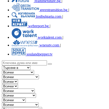
realtimefuture.bg
|
greentransition.bg
|
lostbulgaria.com
|
webreport.bg
|
worktalent.com
|
wnesstv.com
|
soulandpepper.tv