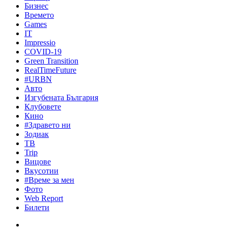
Бизнес
Времето
Games
IT
Impressio
COVID-19
Green Transition
RealTimeFuture
#URBN
Авто
Изгубената България
Клубовете
Кино
#Здравето ни
Зодиак
ТВ
Trip
Вицове
Вкусотии
#Време за мен
Фото
Web Report
Билети