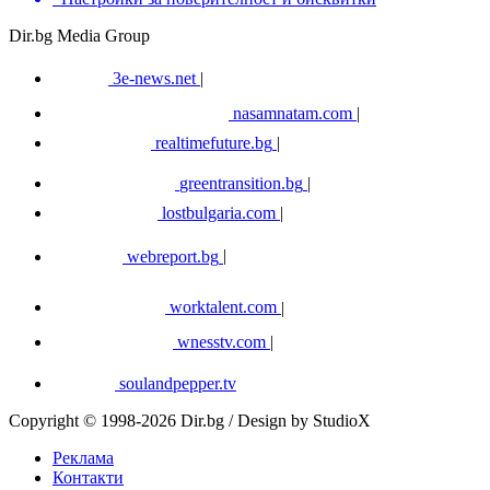
Dir.bg Media Group
3e-news.net
|
nasamnatam.com
|
realtimefuture.bg
|
greentransition.bg
|
lostbulgaria.com
|
webreport.bg
|
worktalent.com
|
wnesstv.com
|
soulandpepper.tv
Copyright © 1998-2026 Dir.bg / Design by StudioX
Реклама
Контакти