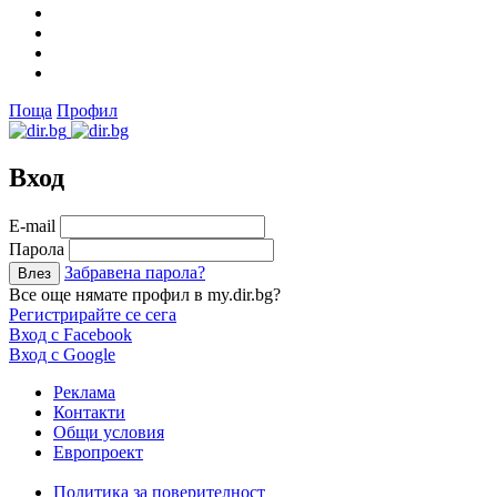
Поща
Профил
Вход
Е-mail
Парола
Забравена парола?
Все още нямате профил в my.dir.bg?
Регистрирайте се сега
Вход с Facebook
Вход с Google
Реклама
Контакти
Общи условия
Европроект
Политика за поверителност