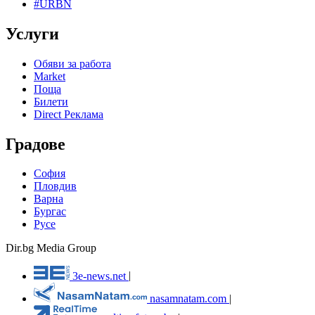
#URBN
Услуги
Обяви за работа
Market
Поща
Билети
Direct Реклама
Градове
София
Пловдив
Варна
Бургас
Русе
Dir.bg Media Group
3e-news.net
|
nasamnatam.com
|