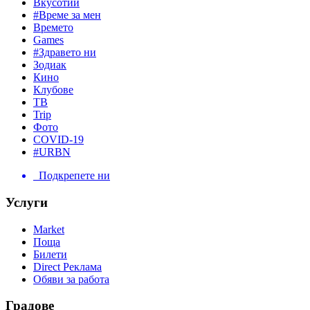
Вкусотии
#Време за мен
Времето
Games
#Здравето ни
Зодиак
Кино
Клубове
ТВ
Trip
Фото
COVID-19
#URBN
Подкрепете ни
Услуги
Market
Поща
Билети
Direct Реклама
Обяви за работа
Градове