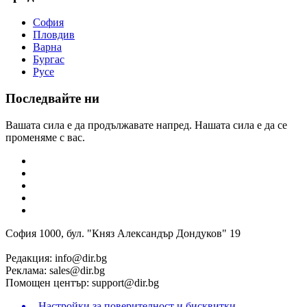
София
Пловдив
Варна
Бургас
Русе
Последвайте ни
Вашата сила е да продължавате напред. Нашата сила е да се
променяме с вас.
София 1000, бул. "Княз Александър Дондуков" 19
Редакция:
info@dir.bg
Реклама:
sales@dir.bg
Помощен център:
support@dir.bg
Настройки за поверителност и бисквитки