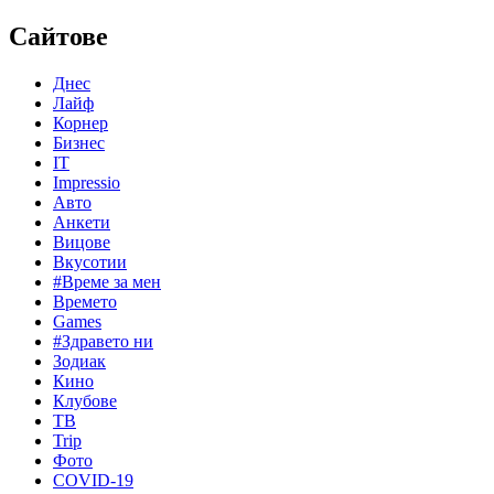
Сайтове
Днес
Лайф
Корнер
Бизнес
IT
Impressio
Авто
Анкети
Вицове
Вкусотии
#Време за мен
Времето
Games
#Здравето ни
Зодиак
Кино
Клубове
ТВ
Trip
Фото
COVID-19