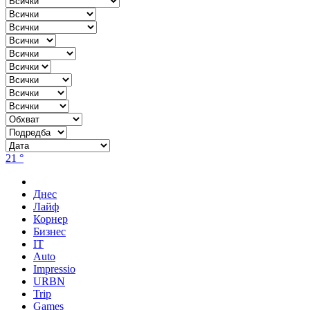
21 °
Днес
Лайф
Корнер
Бизнес
IT
Auto
Impressio
URBN
Trip
Games