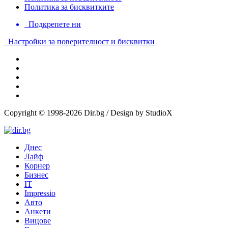
Политика за бисквитките
Подкрепете ни
Настройки за поверителност и бисквитки
Copyright © 1998-2026 Dir.bg / Design by StudioX
Днес
Лайф
Корнер
Бизнес
IT
Impressio
Авто
Анкети
Вицове