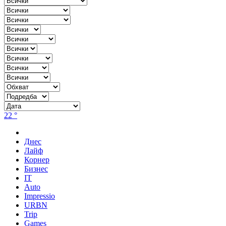
22 °
Днес
Лайф
Корнер
Бизнес
IT
Auto
Impressio
URBN
Trip
Games