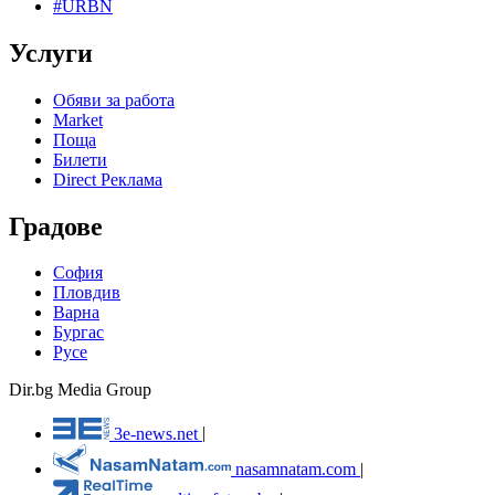
#URBN
Услуги
Обяви за работа
Market
Поща
Билети
Direct Реклама
Градове
София
Пловдив
Варна
Бургас
Русе
Dir.bg Media Group
3e-news.net
|
nasamnatam.com
|