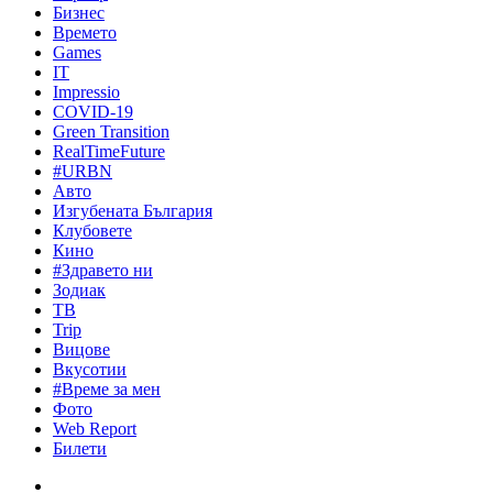
Бизнес
Времето
Games
IT
Impressio
COVID-19
Green Transition
RealTimeFuture
#URBN
Авто
Изгубената България
Клубовете
Кино
#Здравето ни
Зодиак
ТВ
Trip
Вицове
Вкусотии
#Време за мен
Фото
Web Report
Билети