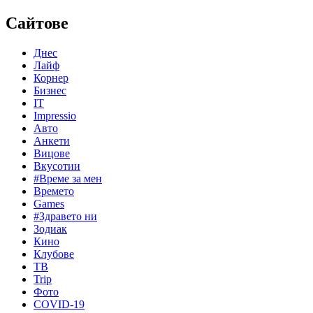
Сайтове
Днес
Лайф
Корнер
Бизнес
IT
Impressio
Авто
Анкети
Вицове
Вкусотии
#Време за мен
Времето
Games
#Здравето ни
Зодиак
Кино
Клубове
ТВ
Trip
Фото
COVID-19