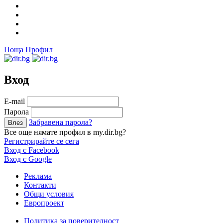
Поща
Профил
Вход
Е-mail
Парола
Забравена парола?
Все още нямате профил в my.dir.bg?
Регистрирайте се сега
Вход с Facebook
Вход с Google
Реклама
Контакти
Общи условия
Европроект
Политика за поверителност