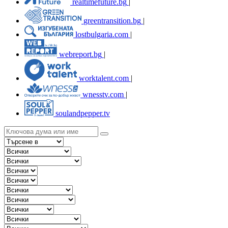
realtimefuture.bg
|
greentransition.bg
|
lostbulgaria.com
|
webreport.bg
|
worktalent.com
|
wnesstv.com
|
soulandpepper.tv