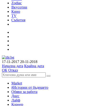
Zodiac
Вкусотии
Кино
TV
Събития
17-11-2017
20-11-2018
Начална дата
Крайна дата
ОК
Отказ
Market
#Истории от бъдещето
Обяви за работа
Днес
Лайф
Корнер