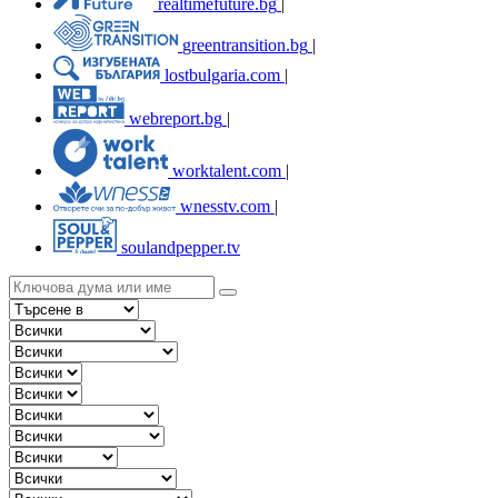
realtimefuture.bg
|
greentransition.bg
|
lostbulgaria.com
|
webreport.bg
|
worktalent.com
|
wnesstv.com
|
soulandpepper.tv