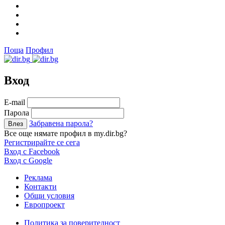
Поща
Профил
Вход
Е-mail
Парола
Забравена парола?
Все още нямате профил в my.dir.bg?
Регистрирайте се сега
Вход с Facebook
Вход с Google
Реклама
Контакти
Общи условия
Европроект
Политика за поверителност