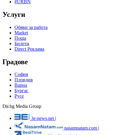
#URBN
Услуги
Обяви за работа
Market
Поща
Билети
Direct Реклама
Градове
София
Пловдив
Варна
Бургас
Русе
Dir.bg Media Group
3e-news.net
|
nasamnatam.com
|