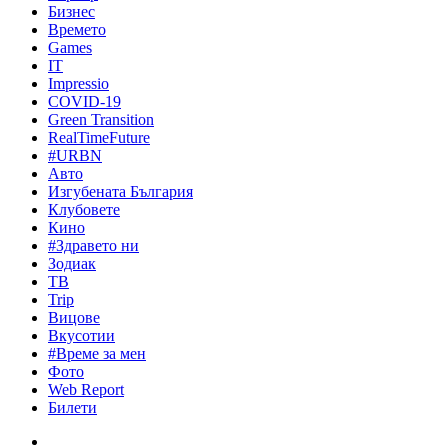
Бизнес
Времето
Games
IT
Impressio
COVID-19
Green Transition
RealTimeFuture
#URBN
Авто
Изгубената България
Клубовете
Кино
#Здравето ни
Зодиак
ТВ
Trip
Вицове
Вкусотии
#Време за мен
Фото
Web Report
Билети