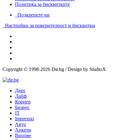
Политика за бисквитките
Подкрепете ни
Настройки за поверителност и бисквитки
Copyright © 1998-2026 Dir.bg / Design by StudioX
Днес
Лайф
Корнер
Бизнес
IT
Impressio
Авто
Анкети
Вицове