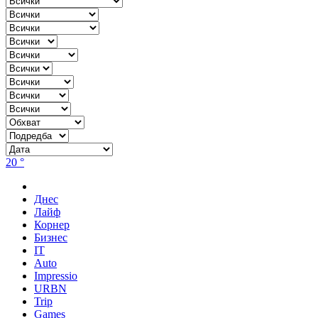
20 °
Днес
Лайф
Корнер
Бизнес
IT
Auto
Impressio
URBN
Trip
Games