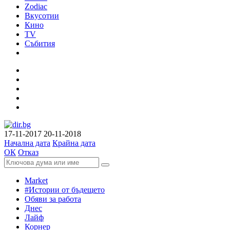
Zodiac
Вкусотии
Кино
TV
Събития
17-11-2017
20-11-2018
Начална дата
Крайна дата
ОК
Отказ
Market
#Истории от бъдещето
Обяви за работа
Днес
Лайф
Корнер