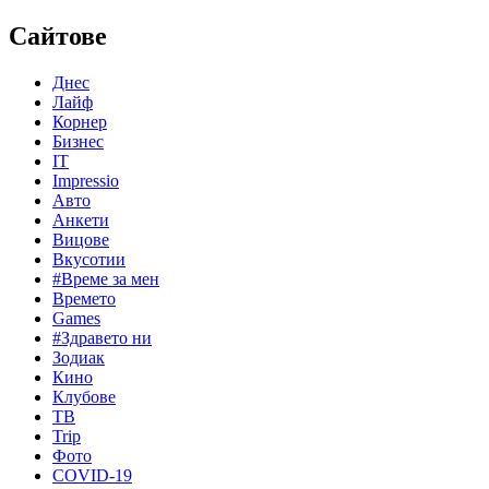
Сайтове
Днес
Лайф
Корнер
Бизнес
IT
Impressio
Авто
Анкети
Вицове
Вкусотии
#Време за мен
Времето
Games
#Здравето ни
Зодиак
Кино
Клубове
ТВ
Trip
Фото
COVID-19