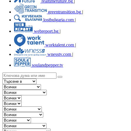
realtimefuture.bg
|
greentransition.bg
|
lostbulgaria.com
|
webreport.bg
|
worktalent.com
|
wnesstv.com
|
soulandpepper.tv