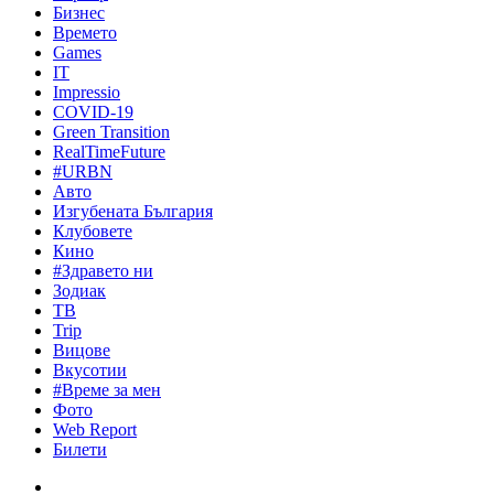
Бизнес
Времето
Games
IT
Impressio
COVID-19
Green Transition
RealTimeFuture
#URBN
Авто
Изгубената България
Клубовете
Кино
#Здравето ни
Зодиак
ТВ
Trip
Вицове
Вкусотии
#Време за мен
Фото
Web Report
Билети