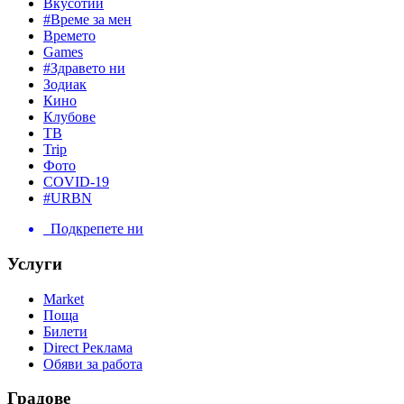
Вкусотии
#Време за мен
Времето
Games
#Здравето ни
Зодиак
Кино
Клубове
ТВ
Trip
Фото
COVID-19
#URBN
Подкрепете ни
Услуги
Market
Поща
Билети
Direct Реклама
Обяви за работа
Градове