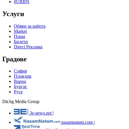
#URBN
Услуги
Обяви за работа
Market
Поща
Билети
Direct Реклама
Градове
София
Пловдив
Варна
Бургас
Русе
Dir.bg Media Group
3e-news.net
|
nasamnatam.com
|