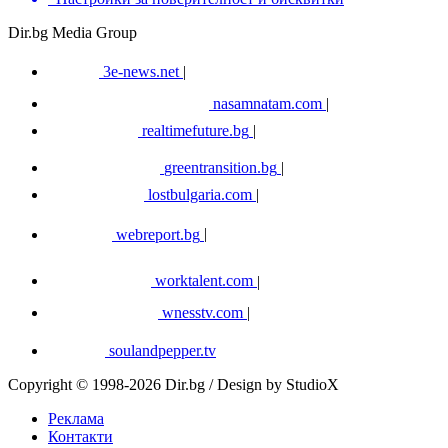
Dir.bg Media Group
3e-news.net
|
nasamnatam.com
|
realtimefuture.bg
|
greentransition.bg
|
lostbulgaria.com
|
webreport.bg
|
worktalent.com
|
wnesstv.com
|
soulandpepper.tv
Copyright © 1998-2026 Dir.bg / Design by StudioX
Реклама
Контакти