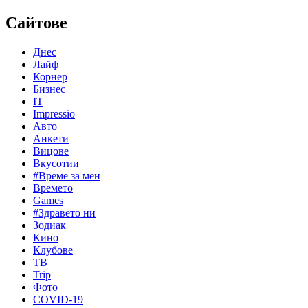
Сайтове
Днес
Лайф
Корнер
Бизнес
IT
Impressio
Авто
Анкети
Вицове
Вкусотии
#Време за мен
Времето
Games
#Здравето ни
Зодиак
Кино
Клубове
ТВ
Trip
Фото
COVID-19