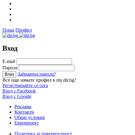
Поща
Профил
Вход
Е-mail
Парола
Забравена парола?
Все още нямате профил в my.dir.bg?
Регистрирайте се сега
Вход с Facebook
Вход с Google
Реклама
Контакти
Общи условия
Европроект
Политика за поверителност