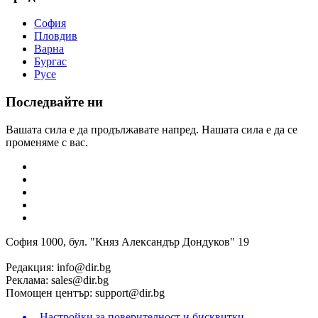
София
Пловдив
Варна
Бургас
Русе
Последвайте ни
Вашата сила е да продължавате напред. Нашата сила е да се
променяме с вас.
София 1000, бул. "Княз Александър Дондуков" 19
Редакция:
info@dir.bg
Реклама:
sales@dir.bg
Помощен център:
support@dir.bg
Настройки за поверителност и бисквитки