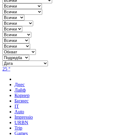
25 °
Днес
Лайф
Корнер
Бизнес
IT
Auto
Impressio
URBN
Trip
Games