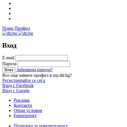
Поща
Профил
Вход
Е-mail
Парола
Забравена парола?
Все още нямате профил в my.dir.bg?
Регистрирайте се сега
Вход с Facebook
Вход с Google
Реклама
Контакти
Общи условия
Европроект
Политика за поверителност