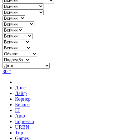
30 °
Днес
Лайф
Корнер
Бизнес
IT
Auto
Impressio
URBN
Trip
Games