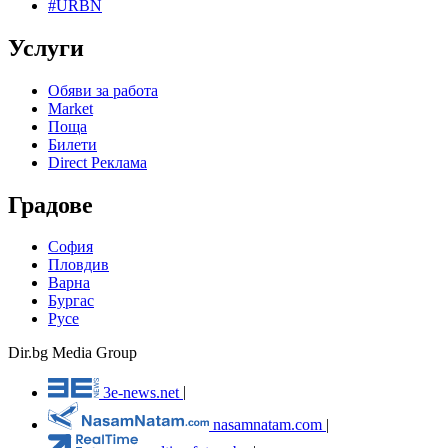
#URBN
Услуги
Обяви за работа
Market
Поща
Билети
Direct Реклама
Градове
София
Пловдив
Варна
Бургас
Русе
Dir.bg Media Group
3e-news.net
|
nasamnatam.com
|