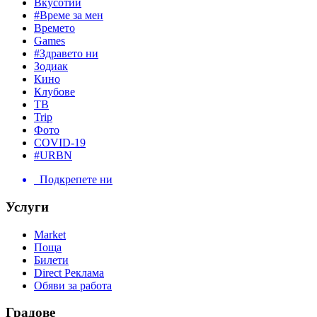
Вкусотии
#Време за мен
Времето
Games
#Здравето ни
Зодиак
Кино
Клубове
ТВ
Trip
Фото
COVID-19
#URBN
Подкрепете ни
Услуги
Market
Поща
Билети
Direct Реклама
Обяви за работа
Градове