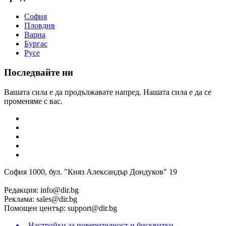
София
Пловдив
Варна
Бургас
Русе
Последвайте ни
Вашата сила е да продължавате напред. Нашата сила е да се
променяме с вас.
София 1000, бул. "Княз Александър Дондуков" 19
Редакция:
info@dir.bg
Реклама:
sales@dir.bg
Помощен център:
support@dir.bg
Настройки за поверителност и бисквитки