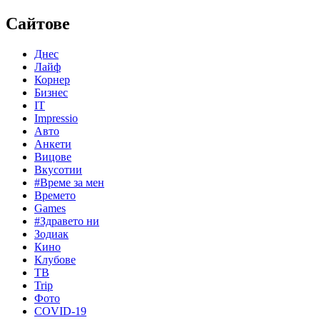
Сайтове
Днес
Лайф
Корнер
Бизнес
IT
Impressio
Авто
Анкети
Вицове
Вкусотии
#Време за мен
Времето
Games
#Здравето ни
Зодиак
Кино
Клубове
ТВ
Trip
Фото
COVID-19