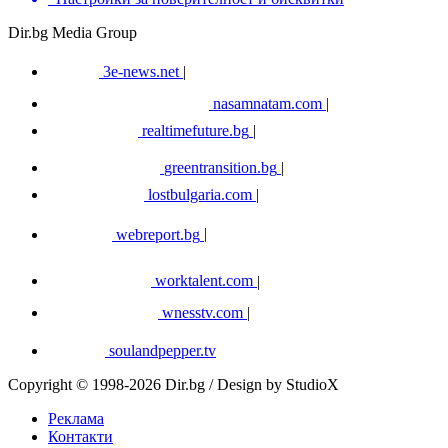
Dir.bg Media Group
3e-news.net
|
nasamnatam.com
|
realtimefuture.bg
|
greentransition.bg
|
lostbulgaria.com
|
webreport.bg
|
worktalent.com
|
wnesstv.com
|
soulandpepper.tv
Copyright © 1998-2026 Dir.bg / Design by StudioX
Реклама
Контакти