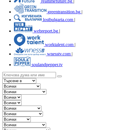
realtimefuture.bg
|
greentransition.bg
|
lostbulgaria.com
|
webreport.bg
|
worktalent.com
|
wnesstv.com
|
soulandpepper.tv