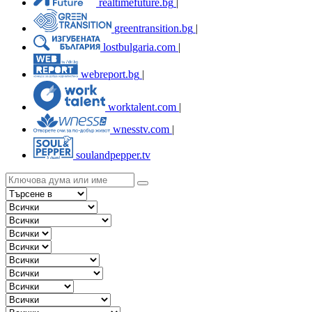
realtimefuture.bg
|
greentransition.bg
|
lostbulgaria.com
|
webreport.bg
|
worktalent.com
|
wnesstv.com
|
soulandpepper.tv