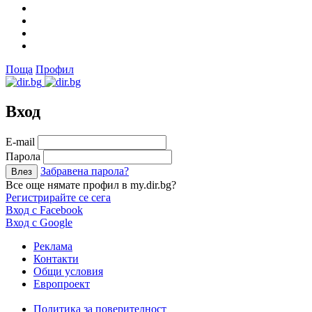
Поща
Профил
Вход
Е-mail
Парола
Забравена парола?
Все още нямате профил в my.dir.bg?
Регистрирайте се сега
Вход с Facebook
Вход с Google
Реклама
Контакти
Общи условия
Европроект
Политика за поверителност