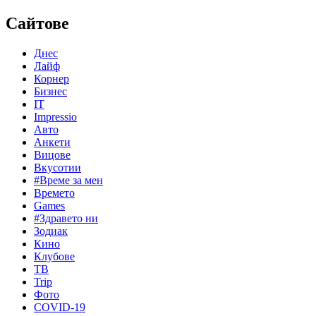
Сайтове
Днес
Лайф
Корнер
Бизнес
IT
Impressio
Авто
Анкети
Вицове
Вкусотии
#Време за мен
Времето
Games
#Здравето ни
Зодиак
Кино
Клубове
ТВ
Trip
Фото
COVID-19