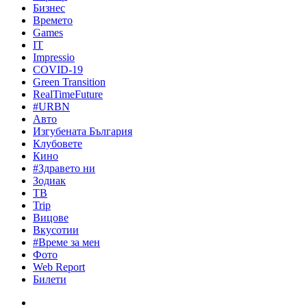
Бизнес
Времето
Games
IT
Impressio
COVID-19
Green Transition
RealTimeFuture
#URBN
Авто
Изгубената България
Клубовете
Кино
#Здравето ни
Зодиак
ТВ
Trip
Вицове
Вкусотии
#Време за мен
Фото
Web Report
Билети