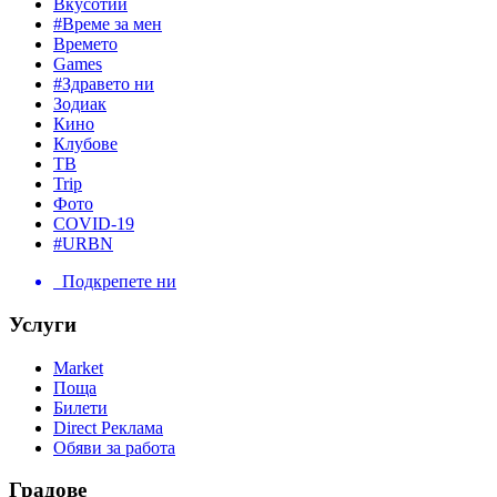
Вкусотии
#Време за мен
Времето
Games
#Здравето ни
Зодиак
Кино
Клубове
ТВ
Trip
Фото
COVID-19
#URBN
Подкрепете ни
Услуги
Market
Поща
Билети
Direct Реклама
Обяви за работа
Градове