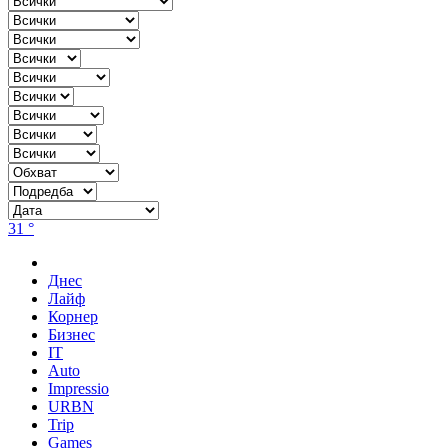
31 °
Днес
Лайф
Корнер
Бизнес
IT
Auto
Impressio
URBN
Trip
Games