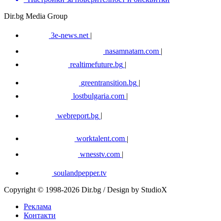
Dir.bg Media Group
3e-news.net
|
nasamnatam.com
|
realtimefuture.bg
|
greentransition.bg
|
lostbulgaria.com
|
webreport.bg
|
worktalent.com
|
wnesstv.com
|
soulandpepper.tv
Copyright © 1998-2026 Dir.bg / Design by StudioX
Реклама
Контакти