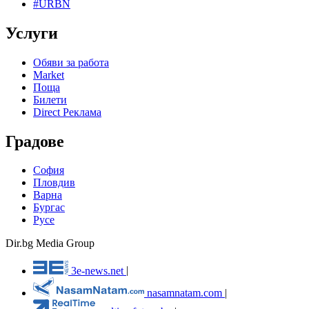
#URBN
Услуги
Обяви за работа
Market
Поща
Билети
Direct Реклама
Градове
София
Пловдив
Варна
Бургас
Русе
Dir.bg Media Group
3e-news.net
|
nasamnatam.com
|