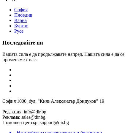
София
Пловдив
Варна
Бургас
Русе
Последвайте ни
Вашата сила е да продължавате напред. Нашата сила е да се
променяме с вас.
София 1000, бул. "Княз Александър Дондуков" 19
Редакция:
info@dir.bg
Реклама:
sales@dir.bg
Помощен център:
support@dir.bg
Настройки за поверителност и бисквитки