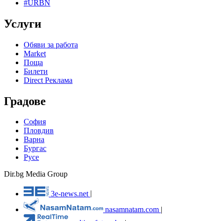
#URBN
Услуги
Обяви за работа
Market
Поща
Билети
Direct Реклама
Градове
София
Пловдив
Варна
Бургас
Русе
Dir.bg Media Group
3e-news.net
|
nasamnatam.com
|