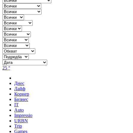
25 °
Днес
Лайф
Корнер
Бизнес
IT
Auto
Impressio
URBN
Trip
Games