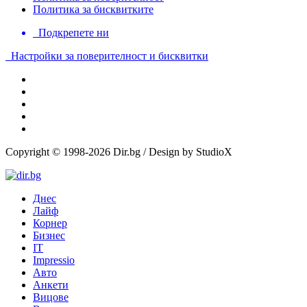
Политика за бисквитките
Подкрепете ни
Настройки за поверителност и бисквитки
Copyright © 1998-2026 Dir.bg / Design by StudioX
Днес
Лайф
Корнер
Бизнес
IT
Impressio
Авто
Анкети
Вицове