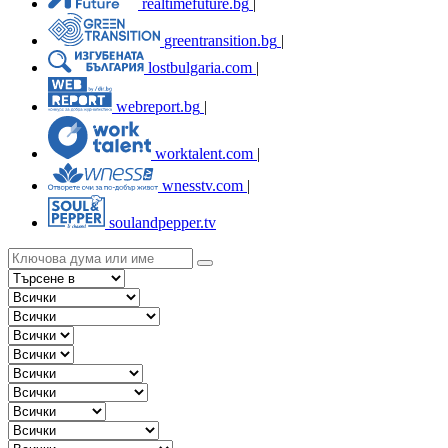
realtimefuture.bg
|
greentransition.bg
|
lostbulgaria.com
|
webreport.bg
|
worktalent.com
|
wnesstv.com
|
soulandpepper.tv