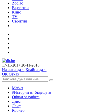
Zodiac
Вкусотии
Кино
TV
Събития
17-11-2017
20-11-2018
Начална дата
Крайна дата
ОК
Отказ
Market
#Истории от бъдещето
Обяви за работа
Днес
Лайф
Корнер