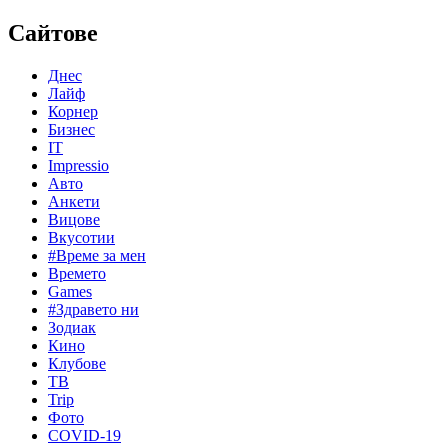
Сайтове
Днес
Лайф
Корнер
Бизнес
IT
Impressio
Авто
Анкети
Вицове
Вкусотии
#Време за мен
Времето
Games
#Здравето ни
Зодиак
Кино
Клубове
ТВ
Trip
Фото
COVID-19