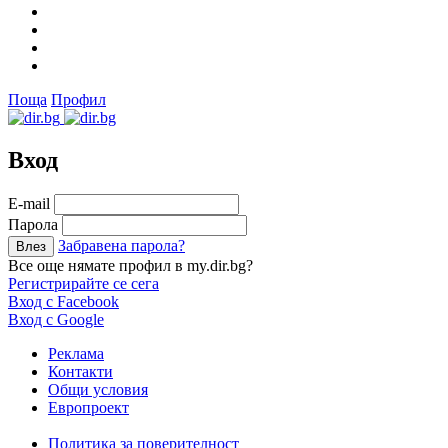
Поща
Профил
Вход
Е-mail
Парола
Забравена парола?
Все още нямате профил в my.dir.bg?
Регистрирайте се сега
Вход с Facebook
Вход с Google
Реклама
Контакти
Общи условия
Европроект
Политика за поверителност