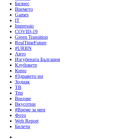
Бизнес
Времето
Games
IT
Impressio
COVID-19
Green Transition
RealTimeFuture
#URBN
Авто
Изгубената България
Клубовете
Кино
#Здравето ни
Зодиак
ТВ
Trip
Вицове
Вкусотии
#Време за мен
Фото
Web Report
Билети