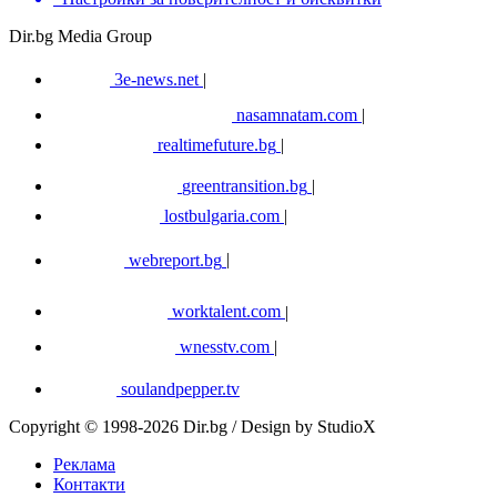
Dir.bg Media Group
3e-news.net
|
nasamnatam.com
|
realtimefuture.bg
|
greentransition.bg
|
lostbulgaria.com
|
webreport.bg
|
worktalent.com
|
wnesstv.com
|
soulandpepper.tv
Copyright © 1998-2026 Dir.bg / Design by StudioX
Реклама
Контакти