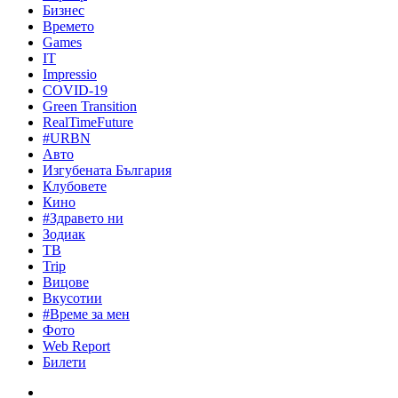
Бизнес
Времето
Games
IT
Impressio
COVID-19
Green Transition
RealTimeFuture
#URBN
Авто
Изгубената България
Клубовете
Кино
#Здравето ни
Зодиак
ТВ
Trip
Вицове
Вкусотии
#Време за мен
Фото
Web Report
Билети