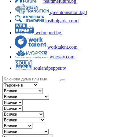
realtimefuture.bg
|
greentransition.bg
|
lostbulgaria.com
|
webreport.bg
|
worktalent.com
|
wnesstv.com
|
soulandpepper.tv