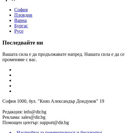
София
Пловдив
Варна
Бургас
Русе
Последвайте ни
Вашата сила е да продължавате напред. Нашата сила е да се
променяме с вас.
София 1000, бул. "Княз Александър Дондуков" 19
Редакция:
info@dir.bg
Реклама:
sales@dir.bg
Помощен център:
support@dir.bg
Настройки за поверителност и бисквитки