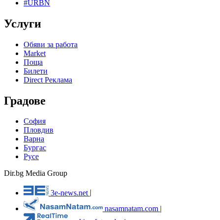
#URBN
Услуги
Обяви за работа
Market
Поща
Билети
Direct Реклама
Градове
София
Пловдив
Варна
Бургас
Русе
Dir.bg Media Group
3e-news.net
|
nasamnatam.com
|