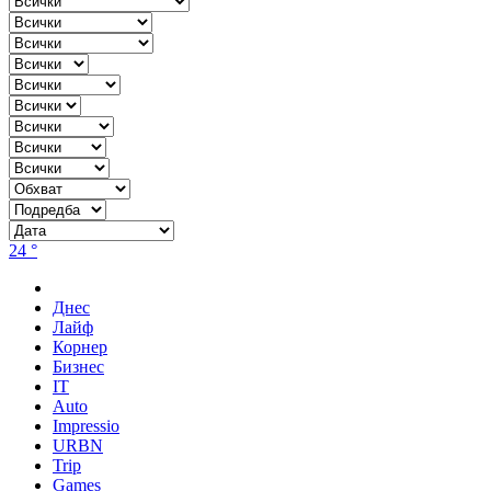
24 °
Днес
Лайф
Корнер
Бизнес
IT
Auto
Impressio
URBN
Trip
Games