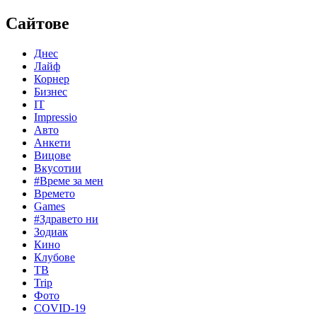
Сайтове
Днес
Лайф
Корнер
Бизнес
IT
Impressio
Авто
Анкети
Вицове
Вкусотии
#Време за мен
Времето
Games
#Здравето ни
Зодиак
Кино
Клубове
ТВ
Trip
Фото
COVID-19