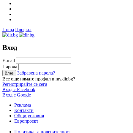
Поща
Профил
Вход
Е-mail
Парола
Забравена парола?
Все още нямате профил в my.dir.bg?
Регистрирайте се сега
Вход с Facebook
Вход с Google
Реклама
Контакти
Общи условия
Европроект
Политика за поверителност