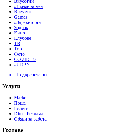
Вкусотии
#Време за мен
Времето
Games
#Здравето ни
Зодиак
Кино
Клубове
ТВ
Trip
Фото
COVID-19
#URBN
Подкрепете ни
Услуги
Market
Поща
Билети
Direct Реклама
Обяви за работа
Градове