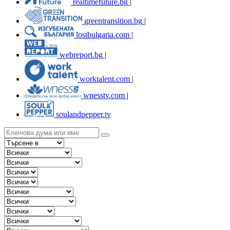
realtimefuture.bg
|
greentransition.bg
|
lostbulgaria.com
|
webreport.bg
|
worktalent.com
|
wnesstv.com
|
soulandpepper.tv