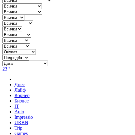
23 °
Днес
Лайф
Корнер
Бизнес
IT
Auto
Impressio
URBN
Trip
Games