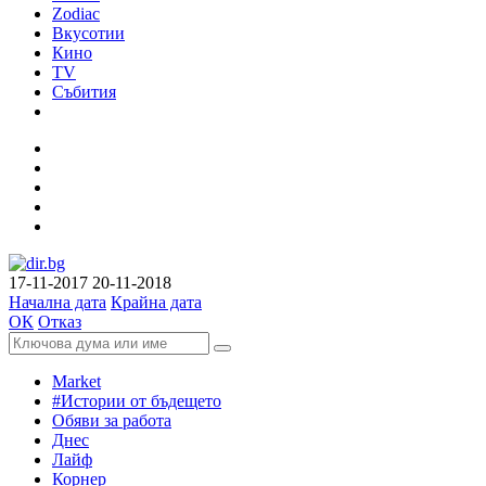
Zodiac
Вкусотии
Кино
TV
Събития
17-11-2017
20-11-2018
Начална дата
Крайна дата
ОК
Отказ
Market
#Истории от бъдещето
Обяви за работа
Днес
Лайф
Корнер