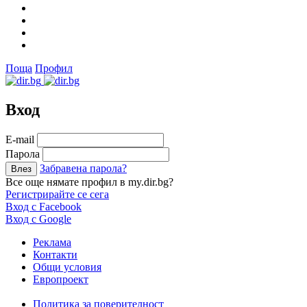
Поща
Профил
Вход
Е-mail
Парола
Забравена парола?
Все още нямате профил в my.dir.bg?
Регистрирайте се сега
Вход с Facebook
Вход с Google
Реклама
Контакти
Общи условия
Европроект
Политика за поверителност