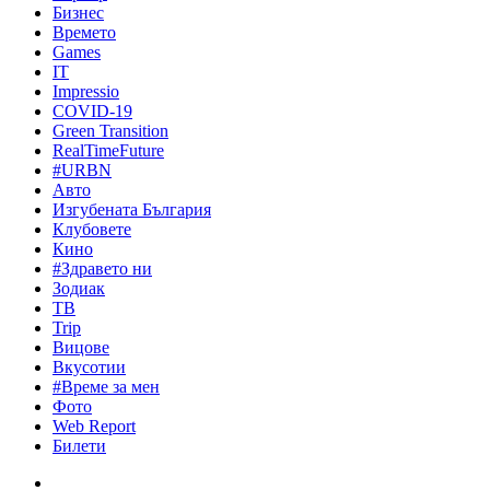
Бизнес
Времето
Games
IT
Impressio
COVID-19
Green Transition
RealTimeFuture
#URBN
Авто
Изгубената България
Клубовете
Кино
#Здравето ни
Зодиак
ТВ
Trip
Вицове
Вкусотии
#Време за мен
Фото
Web Report
Билети