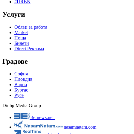
#URBN
Услуги
Обяви за работа
Market
Поща
Билети
Direct Реклама
Градове
София
Пловдив
Варна
Бургас
Русе
Dir.bg Media Group
3e-news.net
|
nasamnatam.com
|