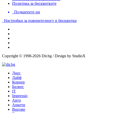
Политика за бисквитките
Подкрепете ни
Настройки за поверителност и бисквитки
Copyright © 1998-2026 Dir.bg / Design by StudioX
Днес
Лайф
Корнер
Бизнес
IT
Impressio
Авто
Анкети
Вицове