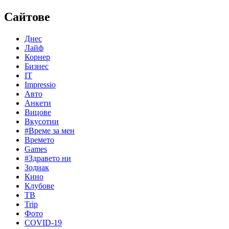
Сайтове
Днес
Лайф
Корнер
Бизнес
IT
Impressio
Авто
Анкети
Вицове
Вкусотии
#Време за мен
Времето
Games
#Здравето ни
Зодиак
Кино
Клубове
ТВ
Trip
Фото
COVID-19