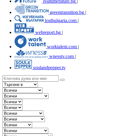
realtimefuture.bg
|
greentransition.bg
|
lostbulgaria.com
|
webreport.bg
|
worktalent.com
|
wnesstv.com
|
soulandpepper.tv