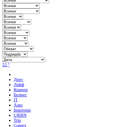
22 °
Днес
Лайф
Корнер
Бизнес
IT
Auto
Impressio
URBN
Trip
Games