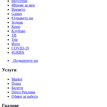
Вкусотии
#Време за мен
Времето
Games
#Здравето ни
Зодиак
Кино
Клубове
ТВ
Trip
Фото
COVID-19
#URBN
Подкрепете ни
Услуги
Market
Поща
Билети
Direct Реклама
Обяви за работа
Градове