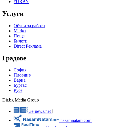
#URBN
Услуги
Обяви за работа
Market
Поща
Билети
Direct Реклама
Градове
София
Пловдив
Варна
Бургас
Русе
Dir.bg Media Group
3e-news.net
|
nasamnatam.com
|