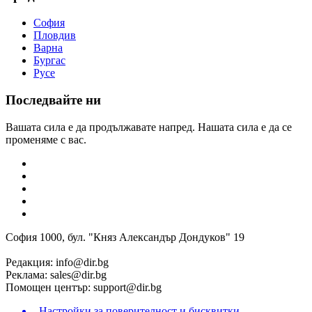
София
Пловдив
Варна
Бургас
Русе
Последвайте ни
Вашата сила е да продължавате напред. Нашата сила е да се
променяме с вас.
София 1000, бул. "Княз Александър Дондуков" 19
Редакция:
info@dir.bg
Реклама:
sales@dir.bg
Помощен център:
support@dir.bg
Настройки за поверителност и бисквитки