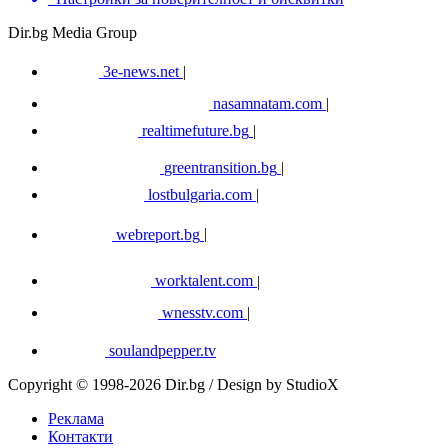
Dir.bg Media Group
3e-news.net
|
nasamnatam.com
|
realtimefuture.bg
|
greentransition.bg
|
lostbulgaria.com
|
webreport.bg
|
worktalent.com
|
wnesstv.com
|
soulandpepper.tv
Copyright © 1998-2026 Dir.bg / Design by StudioX
Реклама
Контакти