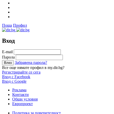
Поща
Профил
Вход
Е-mail
Парола
Забравена парола?
Все още нямате профил в my.dir.bg?
Регистрирайте се сега
Вход с Facebook
Вход с Google
Реклама
Контакти
Общи условия
Европроект
Политика за поверителност