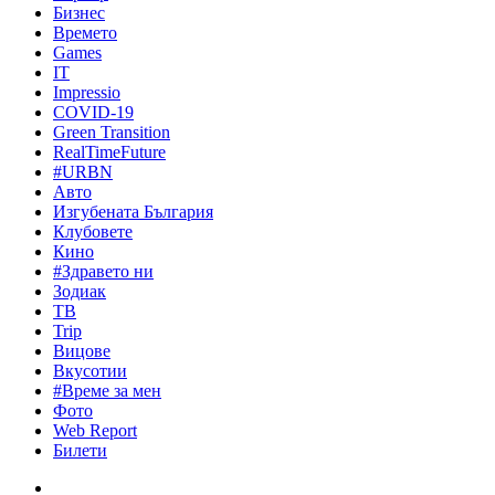
Бизнес
Времето
Games
IT
Impressio
COVID-19
Green Transition
RealTimeFuture
#URBN
Авто
Изгубената България
Клубовете
Кино
#Здравето ни
Зодиак
ТВ
Trip
Вицове
Вкусотии
#Време за мен
Фото
Web Report
Билети