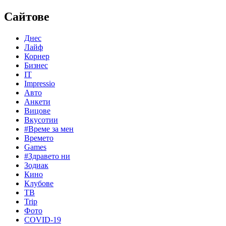
Сайтове
Днес
Лайф
Корнер
Бизнес
IT
Impressio
Авто
Анкети
Вицове
Вкусотии
#Време за мен
Времето
Games
#Здравето ни
Зодиак
Кино
Клубове
ТВ
Trip
Фото
COVID-19