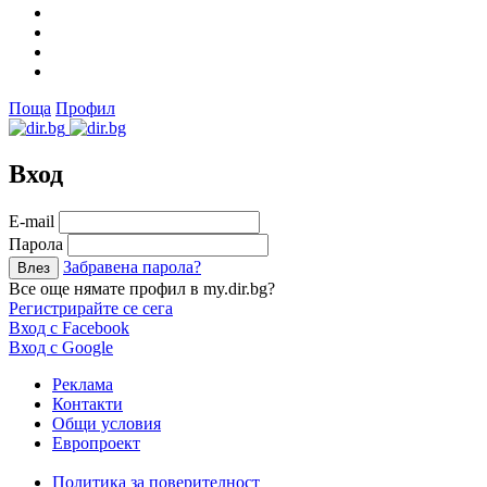
Поща
Профил
Вход
Е-mail
Парола
Забравена парола?
Все още нямате профил в my.dir.bg?
Регистрирайте се сега
Вход с Facebook
Вход с Google
Реклама
Контакти
Общи условия
Европроект
Политика за поверителност