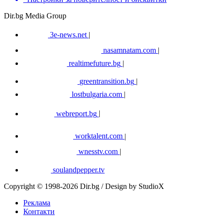
Dir.bg Media Group
3e-news.net
|
nasamnatam.com
|
realtimefuture.bg
|
greentransition.bg
|
lostbulgaria.com
|
webreport.bg
|
worktalent.com
|
wnesstv.com
|
soulandpepper.tv
Copyright © 1998-2026 Dir.bg / Design by StudioX
Реклама
Контакти