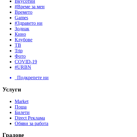
Вкусотии
#Време за мен
Времето
Games
#Здравето ни
Зодиак
Кино
Клубове
ТВ
Trip
Фото
COVID-19
#URBN
Подкрепете ни
Услуги
Market
Поща
Билети
Direct Реклама
Обяви за работа
Градове