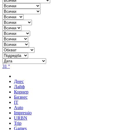
31 °
Днес
Лайф
Корнер
Бизнес
IT
Auto
Impressio
URBN
Trip
Games