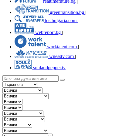
realtimefuture.bg
|
greentransition.bg
|
lostbulgaria.com
|
webreport.bg
|
worktalent.com
|
wnesstv.com
|
soulandpepper.tv