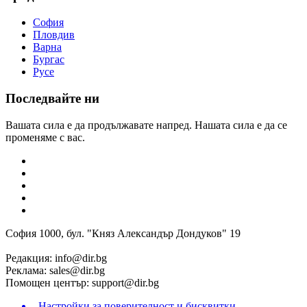
София
Пловдив
Варна
Бургас
Русе
Последвайте ни
Вашата сила е да продължавате напред. Нашата сила е да се
променяме с вас.
София 1000, бул. "Княз Александър Дондуков" 19
Редакция:
info@dir.bg
Реклама:
sales@dir.bg
Помощен център:
support@dir.bg
Настройки за поверителност и бисквитки