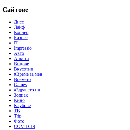
Сайтове
Днес
Лайф
Корнер
Бизнес
IT
Impressio
Авто
Анкети
Вицове
Вкусотии
#Време за мен
Времето
Games
#Здравето ни
Зодиак
Кино
Клубове
ТВ
Trip
Фото
COVID-19