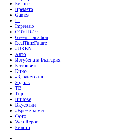
Бизнес
Времето
Games
IT
Impressio
COVID-19
Green Transition
RealTimeFuture
#URBN
Авто
Изгубената България
Клубовете
Кино
#Здравето ни
Зодиак
ТВ
Trip
Вицове
Вкусотии
#Време за мен
Фото
Web Report
Билети