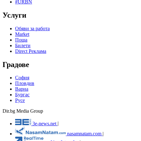
#URBN
Услуги
Обяви за работа
Market
Поща
Билети
Direct Реклама
Градове
София
Пловдив
Варна
Бургас
Русе
Dir.bg Media Group
3e-news.net
|
nasamnatam.com
|