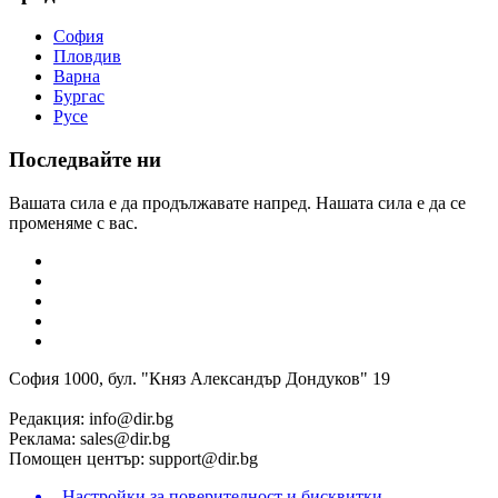
София
Пловдив
Варна
Бургас
Русе
Последвайте ни
Вашата сила е да продължавате напред. Нашата сила е да се
променяме с вас.
София 1000, бул. "Княз Александър Дондуков" 19
Редакция:
info@dir.bg
Реклама:
sales@dir.bg
Помощен център:
support@dir.bg
Настройки за поверителност и бисквитки