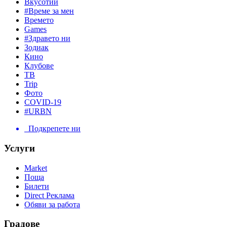
Вкусотии
#Време за мен
Времето
Games
#Здравето ни
Зодиак
Кино
Клубове
ТВ
Trip
Фото
COVID-19
#URBN
Подкрепете ни
Услуги
Market
Поща
Билети
Direct Реклама
Обяви за работа
Градове