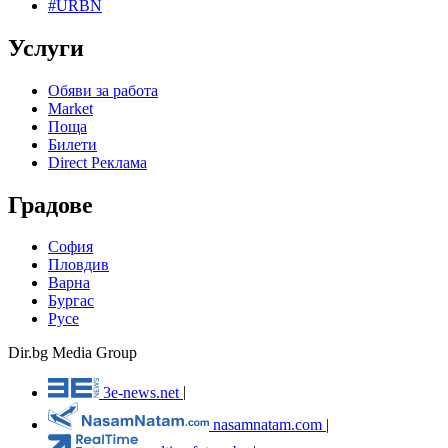
#URBN
Услуги
Обяви за работа
Market
Поща
Билети
Direct Реклама
Градове
София
Пловдив
Варна
Бургас
Русе
Dir.bg Media Group
3e-news.net
|
nasamnatam.com
|