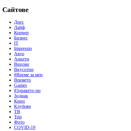
Сайтове
Днес
Лайф
Корнер
Бизнес
IT
Impressio
Авто
Анкети
Вицове
Вкусотии
#Време за мен
Времето
Games
#Здравето ни
Зодиак
Кино
Клубове
ТВ
Trip
Фото
COVID-19