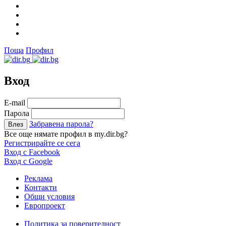
Поща
Профил
Вход
Е-mail
Парола
Забравена парола?
Все още нямате профил в my.dir.bg?
Регистрирайте се сега
Вход с Facebook
Вход с Google
Реклама
Контакти
Общи условия
Европроект
Политика за поверителност