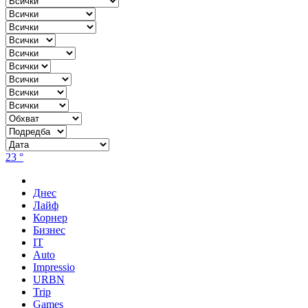
23 °
Днес
Лайф
Корнер
Бизнес
IT
Auto
Impressio
URBN
Trip
Games