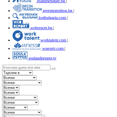
realtimefuture.bg
|
greentransition.bg
|
lostbulgaria.com
|
webreport.bg
|
worktalent.com
|
wnesstv.com
|
soulandpepper.tv