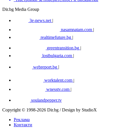
Dir.bg Media Group
3e-news.net
|
nasamnatam.com
|
realtimefuture.bg
|
greentransition.bg
|
lostbulgaria.com
|
webreport.bg
|
worktalent.com
|
wnesstv.com
|
soulandpepper.tv
Copyright © 1998-2026 Dir.bg / Design by StudioX
Реклама
Контакти