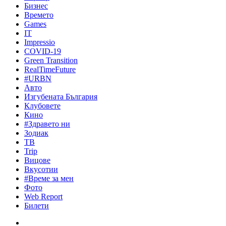
Бизнес
Времето
Games
IT
Impressio
COVID-19
Green Transition
RealTimeFuture
#URBN
Авто
Изгубената България
Клубовете
Кино
#Здравето ни
Зодиак
ТВ
Trip
Вицове
Вкусотии
#Време за мен
Фото
Web Report
Билети