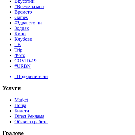
Вкусотии
#Време за мен
Времето
Games
#Здравето ни
Зодиак
Кино
Клубове
ТВ
Trip
Фото
COVID-19
#URBN
Подкрепете ни
Услуги
Market
Поща
Билети
Direct Реклама
Обяви за работа
Градове