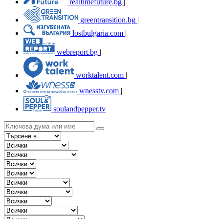
realtimefuture.bg
|
greentransition.bg
|
lostbulgaria.com
|
webreport.bg
|
worktalent.com
|
wnesstv.com
|
soulandpepper.tv