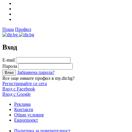
Поща
Профил
Вход
Е-mail
Парола
Забравена парола?
Все още нямате профил в my.dir.bg?
Регистрирайте се сега
Вход с Facebook
Вход с Google
Реклама
Контакти
Общи условия
Европроект
Политика за поверителност