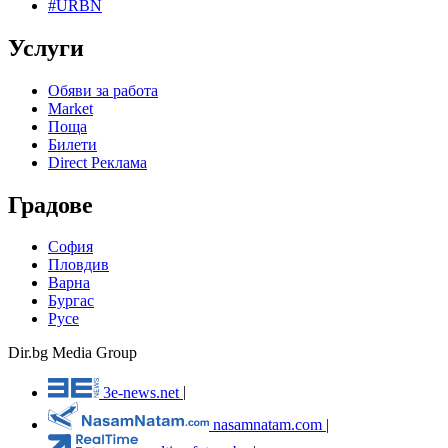
#URBN
Услуги
Обяви за работа
Market
Поща
Билети
Direct Реклама
Градове
София
Пловдив
Варна
Бургас
Русе
Dir.bg Media Group
3e-news.net
|
nasamnatam.com
|