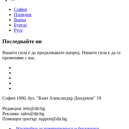
София
Пловдив
Варна
Бургас
Русе
Последвайте ни
Вашата сила е да продължавате напред. Нашата сила е да се
променяме с вас.
София 1000, бул. "Княз Александър Дондуков" 19
Редакция:
info@dir.bg
Реклама:
sales@dir.bg
Помощен център:
support@dir.bg
Настройки за поверителност и бисквитки