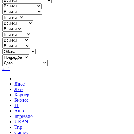
21 °
Днес
Лайф
Корнер
Бизнес
IT
Auto
Impressio
URBN
Trip
Games