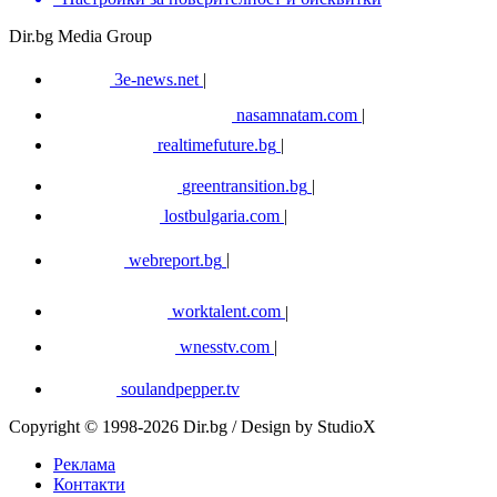
Dir.bg Media Group
3e-news.net
|
nasamnatam.com
|
realtimefuture.bg
|
greentransition.bg
|
lostbulgaria.com
|
webreport.bg
|
worktalent.com
|
wnesstv.com
|
soulandpepper.tv
Copyright © 1998-2026 Dir.bg / Design by StudioX
Реклама
Контакти