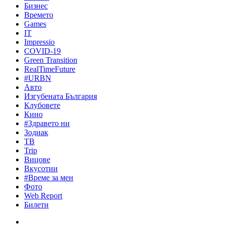
Бизнес
Времето
Games
IT
Impressio
COVID-19
Green Transition
RealTimeFuture
#URBN
Авто
Изгубената България
Клубовете
Кино
#Здравето ни
Зодиак
ТВ
Trip
Вицове
Вкусотии
#Време за мен
Фото
Web Report
Билети