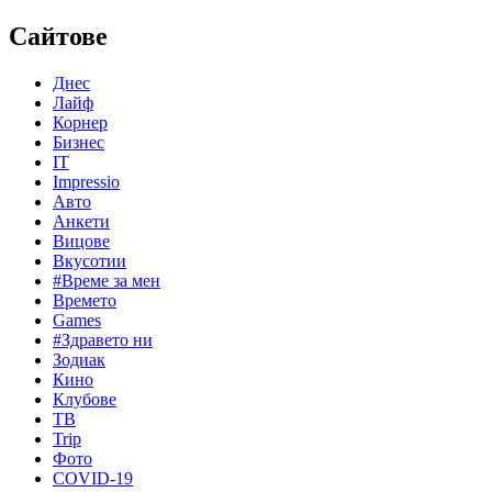
Сайтове
Днес
Лайф
Корнер
Бизнес
IT
Impressio
Авто
Анкети
Вицове
Вкусотии
#Време за мен
Времето
Games
#Здравето ни
Зодиак
Кино
Клубове
ТВ
Trip
Фото
COVID-19