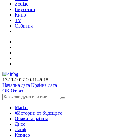
Zodiac
Вкусотии
Кино
TV
Събития
17-11-2017
20-11-2018
Начална дата
Крайна дата
ОК
Отказ
Market
#Истории от бъдещето
Обяви за работа
Днес
Лайф
Корнер