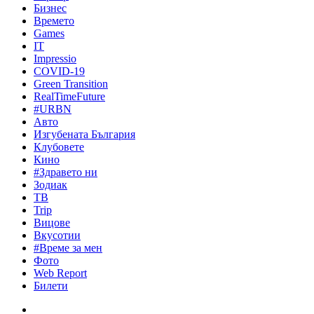
Бизнес
Времето
Games
IT
Impressio
COVID-19
Green Transition
RealTimeFuture
#URBN
Авто
Изгубената България
Клубовете
Кино
#Здравето ни
Зодиак
ТВ
Trip
Вицове
Вкусотии
#Време за мен
Фото
Web Report
Билети