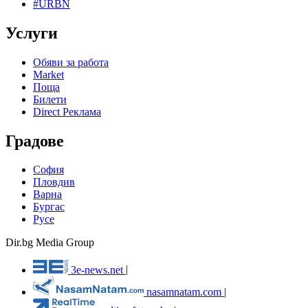
#URBN
Услуги
Обяви за работа
Market
Поща
Билети
Direct Реклама
Градове
София
Пловдив
Варна
Бургас
Русе
Dir.bg Media Group
3e-news.net
|
nasamnatam.com
|