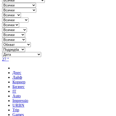
27 °
Днес
Лайф
Корнер
Бизнес
IT
Auto
Impressio
URBN
Trip
Games