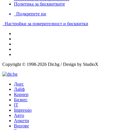
Политика за бисквитките
Подкрепете ни
Настройки за поверителност и бисквитки
Copyright © 1998-2026 Dir.bg / Design by StudioX
Днес
Лайф
Корнер
Бизнес
IT
Impressio
Авто
Анкети
Вицове