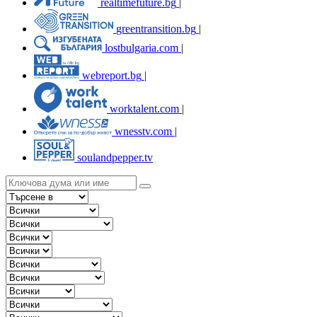
realtimefuture.bg
|
greentransition.bg
|
lostbulgaria.com
|
webreport.bg
|
worktalent.com
|
wnesstv.com
|
soulandpepper.tv