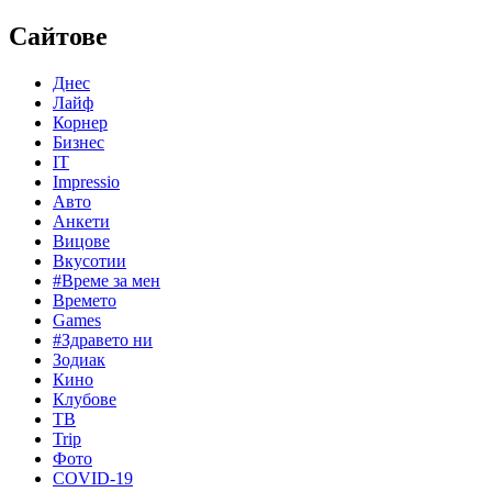
Сайтове
Днес
Лайф
Корнер
Бизнес
IT
Impressio
Авто
Анкети
Вицове
Вкусотии
#Време за мен
Времето
Games
#Здравето ни
Зодиак
Кино
Клубове
ТВ
Trip
Фото
COVID-19