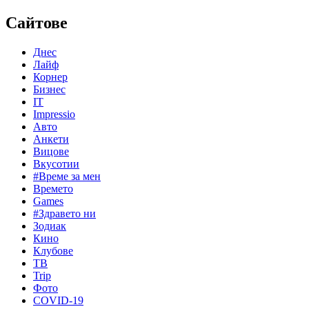
Сайтове
Днес
Лайф
Корнер
Бизнес
IT
Impressio
Авто
Анкети
Вицове
Вкусотии
#Време за мен
Времето
Games
#Здравето ни
Зодиак
Кино
Клубове
ТВ
Trip
Фото
COVID-19