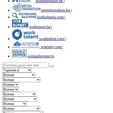
realtimefuture.bg
|
greentransition.bg
|
lostbulgaria.com
|
webreport.bg
|
worktalent.com
|
wnesstv.com
|
soulandpepper.tv