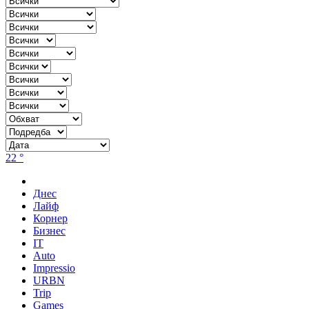
22 °
Днес
Лайф
Корнер
Бизнес
IT
Auto
Impressio
URBN
Trip
Games