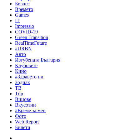
Бизнес
Времето
Games
IT
Impressio
COVID-19
Green Transition
RealTimeFuture
#URBN
Авто
Изгубената България
Клубовете
Кино
#Здравето ни
Зодиак
ТВ
Trip
Вицове
Вкусотии
#Време за мен
Фото
Web Report
Билети