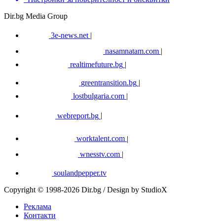
Dir.bg Media Group
3e-news.net
|
nasamnatam.com
|
realtimefuture.bg
|
greentransition.bg
|
lostbulgaria.com
|
webreport.bg
|
worktalent.com
|
wnesstv.com
|
soulandpepper.tv
Copyright © 1998-2026 Dir.bg / Design by StudioX
Реклама
Контакти