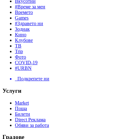
Вкусотии
#Време за мен
Времето
Games
#Здравето ни
Зодиак
Кино
Клубове
ТВ
Trip
Фото
COVID-19
#URBN
Подкрепете ни
Услуги
Market
Поща
Билети
Direct Реклама
Обяви за работа
Градове