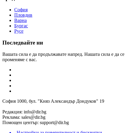
София
Пловдив
Варна
Бургас
Русе
Последвайте ни
Вашата сила е да продължавате напред. Нашата сила е да се
променяме с вас.
София 1000, бул. "Княз Александър Дондуков" 19
Редакция:
info@dir.bg
Реклама:
sales@dir.bg
Помощен център:
support@dir.bg
Настройки за поверителност и бисквитки