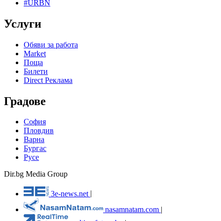
#URBN
Услуги
Обяви за работа
Market
Поща
Билети
Direct Реклама
Градове
София
Пловдив
Варна
Бургас
Русе
Dir.bg Media Group
3e-news.net
|
nasamnatam.com
|