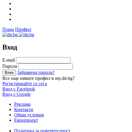
Поща
Профил
Вход
Е-mail
Парола
Забравена парола?
Все още нямате профил в my.dir.bg?
Регистрирайте се сега
Вход с Facebook
Вход с Google
Реклама
Контакти
Общи условия
Европроект
Политика за поверителност