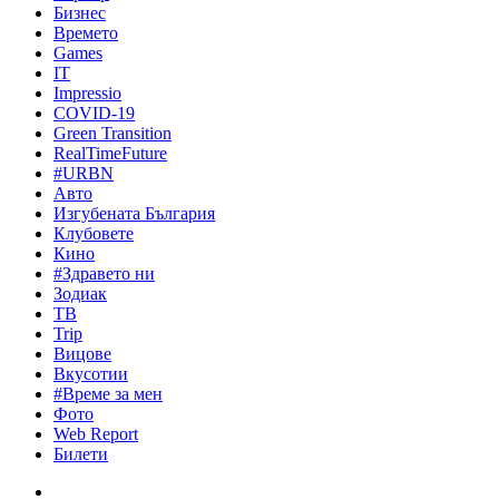
Бизнес
Времето
Games
IT
Impressio
COVID-19
Green Transition
RealTimeFuture
#URBN
Авто
Изгубената България
Клубовете
Кино
#Здравето ни
Зодиак
ТВ
Trip
Вицове
Вкусотии
#Време за мен
Фото
Web Report
Билети