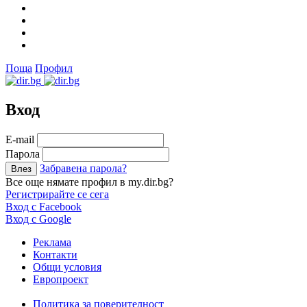
Поща
Профил
Вход
Е-mail
Парола
Забравена парола?
Все още нямате профил в my.dir.bg?
Регистрирайте се сега
Вход с Facebook
Вход с Google
Реклама
Контакти
Общи условия
Европроект
Политика за поверителност