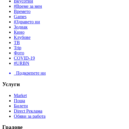
Вкусотии
#Време за мен
Времето
Games
#Здравето ни
Зодиак
Кино
Клубове
ТВ
Trip
Фото
COVID-19
#URBN
Подкрепете ни
Услуги
Market
Поща
Билети
Direct Реклама
Обяви за работа
Градове