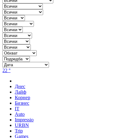
22 °
Днес
Лайф
Корнер
Бизнес
IT
Auto
Impressio
URBN
Trip
Games