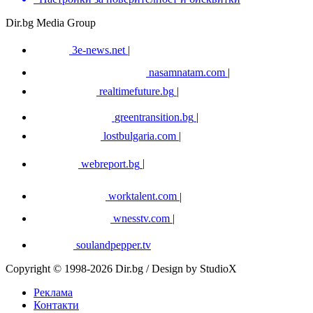
Dir.bg Media Group
3e-news.net
|
nasamnatam.com
|
realtimefuture.bg
|
greentransition.bg
|
lostbulgaria.com
|
webreport.bg
|
worktalent.com
|
wnesstv.com
|
soulandpepper.tv
Copyright © 1998-2026 Dir.bg / Design by StudioX
Реклама
Контакти