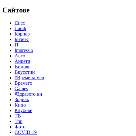
Сайтове
Днес
Лайф
Корнер
Бизнес
IT
Impressio
Авто
Анкети
Вицове
Вкусотии
#Време за мен
Времето
Games
#Здравето ни
Зодиак
Кино
Клубове
ТВ
Trip
Фото
COVID-19