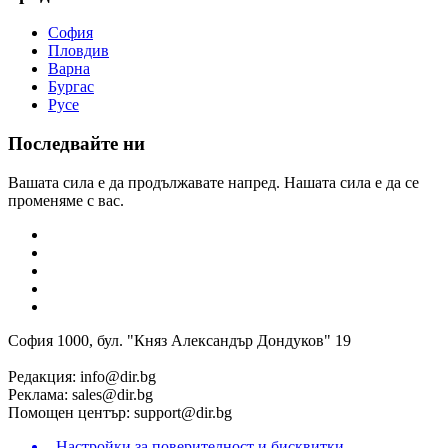
София
Пловдив
Варна
Бургас
Русе
Последвайте ни
Вашата сила е да продължавате напред. Нашата сила е да се
променяме с вас.
София 1000, бул. "Княз Александър Дондуков" 19
Редакция:
info@dir.bg
Реклама:
sales@dir.bg
Помощен център:
support@dir.bg
Настройки за поверителност и бисквитки