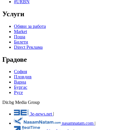
#URBN
Услуги
Обяви за работа
Market
Поща
Билети
Direct Реклама
Градове
София
Пловдив
Варна
Бургас
Русе
Dir.bg Media Group
3e-news.net
|
nasamnatam.com
|