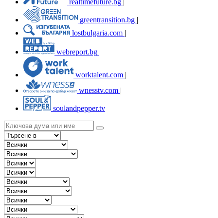
realtimefuture.bg
|
greentransition.bg
|
lostbulgaria.com
|
webreport.bg
|
worktalent.com
|
wnesstv.com
|
soulandpepper.tv