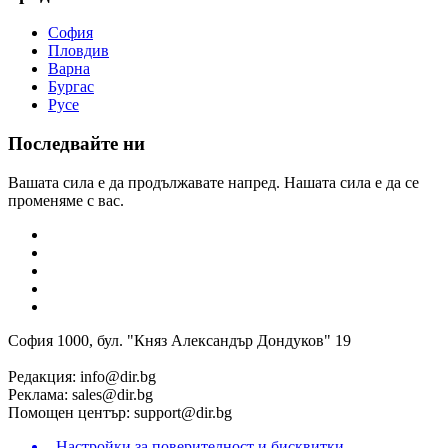
София
Пловдив
Варна
Бургас
Русе
Последвайте ни
Вашата сила е да продължавате напред. Нашата сила е да се
променяме с вас.
София 1000, бул. "Княз Александър Дондуков" 19
Редакция:
info@dir.bg
Реклама:
sales@dir.bg
Помощен център:
support@dir.bg
Настройки за поверителност и бисквитки