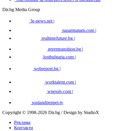
Dir.bg Media Group
3e-news.net
|
nasamnatam.com
|
realtimefuture.bg
|
greentransition.bg
|
lostbulgaria.com
|
webreport.bg
|
worktalent.com
|
wnesstv.com
|
soulandpepper.tv
Copyright © 1998-2026 Dir.bg / Design by StudioX
Реклама
Контакти