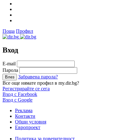
Поща
Профил
Вход
Е-mail
Парола
Забравена парола?
Все още нямате профил в my.dir.bg?
Регистрирайте се сега
Вход с Facebook
Вход с Google
Реклама
Контакти
Общи условия
Европроект
Политика за поверителност