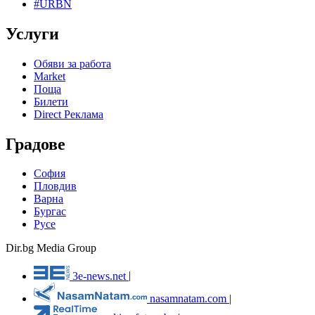
#URBN
Услуги
Обяви за работа
Market
Поща
Билети
Direct Реклама
Градове
София
Пловдив
Варна
Бургас
Русе
Dir.bg Media Group
3e-news.net
|
nasamnatam.com
|