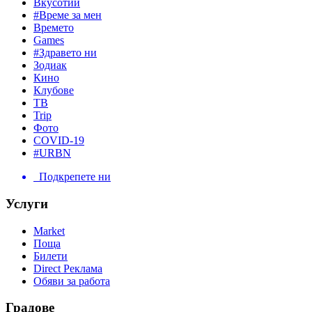
Вкусотии
#Време за мен
Времето
Games
#Здравето ни
Зодиак
Кино
Клубове
ТВ
Trip
Фото
COVID-19
#URBN
Подкрепете ни
Услуги
Market
Поща
Билети
Direct Реклама
Обяви за работа
Градове