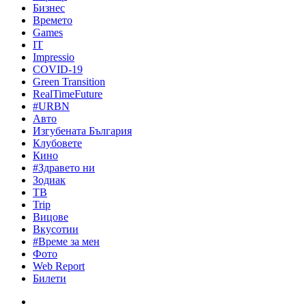
Бизнес
Времето
Games
IT
Impressio
COVID-19
Green Transition
RealTimeFuture
#URBN
Авто
Изгубената България
Клубовете
Кино
#Здравето ни
Зодиак
ТВ
Trip
Вицове
Вкусотии
#Време за мен
Фото
Web Report
Билети