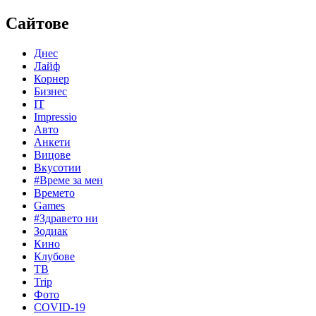
Сайтове
Днес
Лайф
Корнер
Бизнес
IT
Impressio
Авто
Анкети
Вицове
Вкусотии
#Време за мен
Времето
Games
#Здравето ни
Зодиак
Кино
Клубове
ТВ
Trip
Фото
COVID-19