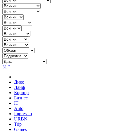
31 °
Днес
Лайф
Корнер
Бизнес
IT
Auto
Impressio
URBN
Trip
Games