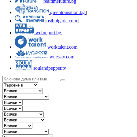
realtimefuture.bg
|
greentransition.bg
|
lostbulgaria.com
|
webreport.bg
|
worktalent.com
|
wnesstv.com
|
soulandpepper.tv