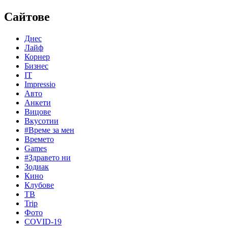
Сайтове
Днес
Лайф
Корнер
Бизнес
IT
Impressio
Авто
Анкети
Вицове
Вкусотии
#Време за мен
Времето
Games
#Здравето ни
Зодиак
Кино
Клубове
ТВ
Trip
Фото
COVID-19