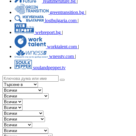
realtimefuture.bg
|
greentransition.bg
|
lostbulgaria.com
|
webreport.bg
|
worktalent.com
|
wnesstv.com
|
soulandpepper.tv