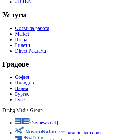
#URBN
Услуги
Обяви за работа
Market
Поща
Билети
Direct Реклама
Градове
София
Пловдив
Варна
Бургас
Русе
Dir.bg Media Group
3e-news.net
|
nasamnatam.com
|