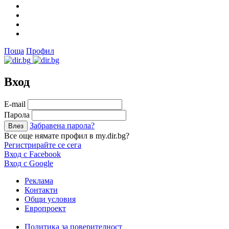
Поща
Профил
Вход
Е-mail
Парола
Забравена парола?
Все още нямате профил в my.dir.bg?
Регистрирайте се сега
Вход с Facebook
Вход с Google
Реклама
Контакти
Общи условия
Европроект
Политика за поверителност