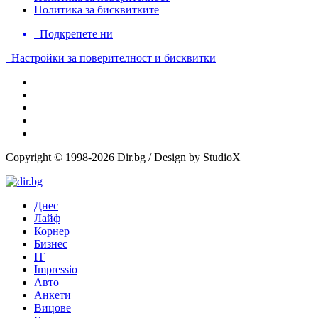
Политика за бисквитките
Подкрепете ни
Настройки за поверителност и бисквитки
Copyright © 1998-2026 Dir.bg / Design by StudioX
Днес
Лайф
Корнер
Бизнес
IT
Impressio
Авто
Анкети
Вицове