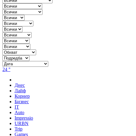
24 °
Днес
Лайф
Корнер
Бизнес
IT
Auto
Impressio
URBN
Trip
Games