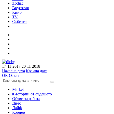
Zodiac
Вкусотии
Кино
TV
Събития
17-11-2017
20-11-2018
Начална дата
Крайна дата
ОК
Отказ
Market
#Истории от бъдещето
Обяви за работа
Днес
Лайф
Корнер