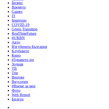
Бизнес
Времето
Games
IT
Impressio
COVID-19
Green Transition
RealTimeFuture
#URBN
Авто
Изгубената България
Клубовете
Кино
#Здравето ни
Зодиак
ТВ
Trip
Вицове
Вкусотии
#Време за мен
Фото
Web Report
Билети