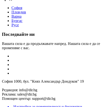
София
Пловдив
Варна
Бургас
Русе
Последвайте ни
Вашата сила е да продължавате напред. Нашата сила е да се
променяме с вас.
София 1000, бул. "Княз Александър Дондуков" 19
Редакция:
info@dir.bg
Реклама:
sales@dir.bg
Помощен център:
support@dir.bg
Настройки за поверителност и бисквитки