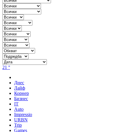
21 °
Днес
Лайф
Корнер
Бизнес
IT
Auto
Impressio
URBN
Trip
Games