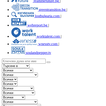
realtimefuture.bg
|
greentransition.bg
|
lostbulgaria.com
|
webreport.bg
|
worktalent.com
|
wnesstv.com
|
soulandpepper.tv