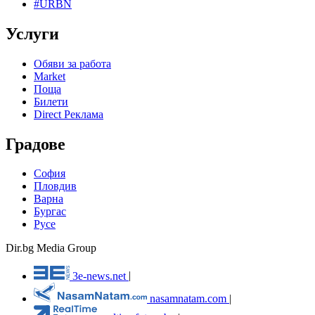
#URBN
Услуги
Обяви за работа
Market
Поща
Билети
Direct Реклама
Градове
София
Пловдив
Варна
Бургас
Русе
Dir.bg Media Group
3e-news.net
|
nasamnatam.com
|