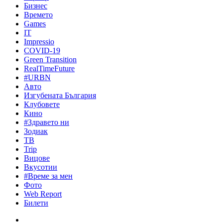
Бизнес
Времето
Games
IT
Impressio
COVID-19
Green Transition
RealTimeFuture
#URBN
Авто
Изгубената България
Клубовете
Кино
#Здравето ни
Зодиак
ТВ
Trip
Вицове
Вкусотии
#Време за мен
Фото
Web Report
Билети