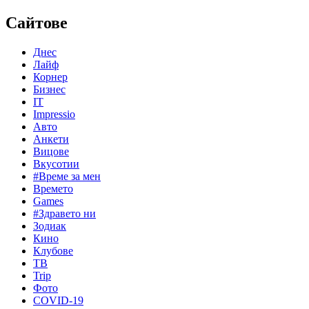
Сайтове
Днес
Лайф
Корнер
Бизнес
IT
Impressio
Авто
Анкети
Вицове
Вкусотии
#Време за мен
Времето
Games
#Здравето ни
Зодиак
Кино
Клубове
ТВ
Trip
Фото
COVID-19