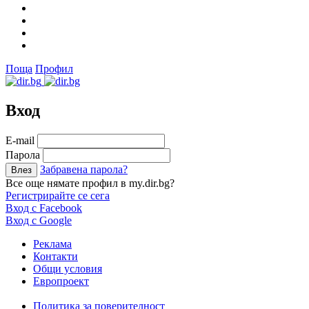
Поща
Профил
Вход
Е-mail
Парола
Забравена парола?
Все още нямате профил в my.dir.bg?
Регистрирайте се сега
Вход с Facebook
Вход с Google
Реклама
Контакти
Общи условия
Европроект
Политика за поверителност