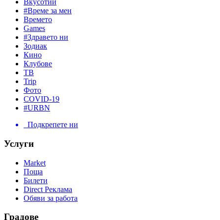
Вкусотии
#Време за мен
Времето
Games
#Здравето ни
Зодиак
Кино
Клубове
ТВ
Trip
Фото
COVID-19
#URBN
Подкрепете ни
Услуги
Market
Поща
Билети
Direct Реклама
Обяви за работа
Градове