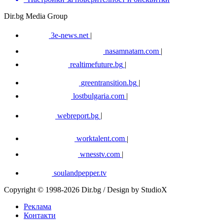
Dir.bg Media Group
3e-news.net
|
nasamnatam.com
|
realtimefuture.bg
|
greentransition.bg
|
lostbulgaria.com
|
webreport.bg
|
worktalent.com
|
wnesstv.com
|
soulandpepper.tv
Copyright © 1998-2026 Dir.bg / Design by StudioX
Реклама
Контакти