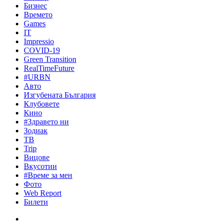
Бизнес
Времето
Games
IT
Impressio
COVID-19
Green Transition
RealTimeFuture
#URBN
Авто
Изгубената България
Клубовете
Кино
#Здравето ни
Зодиак
ТВ
Trip
Вицове
Вкусотии
#Време за мен
Фото
Web Report
Билети