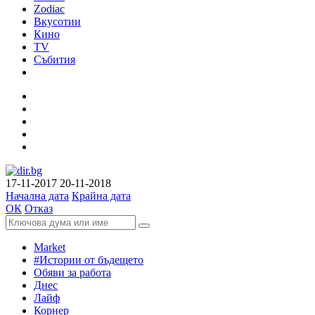
Zodiac
Вкусотии
Кино
TV
Събития
17-11-2017
20-11-2018
Начална дата
Крайна дата
ОК
Отказ
Market
#Истории от бъдещето
Обяви за работа
Днес
Лайф
Корнер