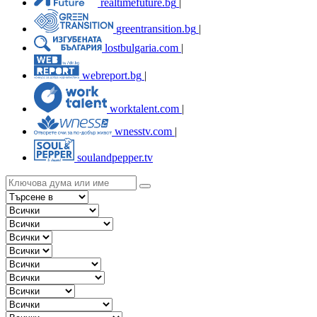
realtimefuture.bg
|
greentransition.bg
|
lostbulgaria.com
|
webreport.bg
|
worktalent.com
|
wnesstv.com
|
soulandpepper.tv