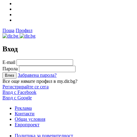
Поща
Профил
Вход
Е-mail
Парола
Забравена парола?
Все още нямате профил в my.dir.bg?
Регистрирайте се сега
Вход с Facebook
Вход с Google
Реклама
Контакти
Общи условия
Европроект
Политика за поверителност