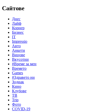
Сайтове
Днес
Лайф
Корнер
Бизнес
IT
Impressio
Авто
Анкети
Вицове
Вкусотии
#Време за мен
Времето
Games
#Здравето ни
Зодиак
Кино
Клубове
ТВ
Trip
Фото
COVID-19