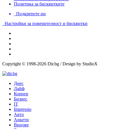
Политика за бисквитките
Подкрепете ни
Настройки за поверителност и бисквитки
Copyright © 1998-2026 Dir.bg / Design by StudioX
Днес
Лайф
Корнер
Бизнес
IT
Impressio
Авто
Анкети
Вицове