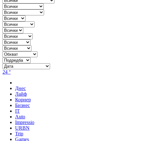
24 °
Днес
Лайф
Корнер
Бизнес
IT
Auto
Impressio
URBN
Trip
Games