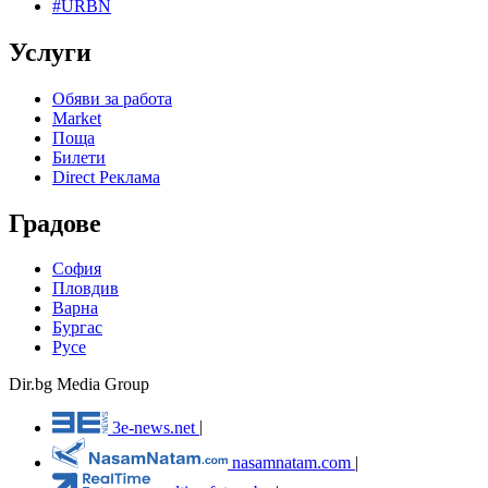
#URBN
Услуги
Обяви за работа
Market
Поща
Билети
Direct Реклама
Градове
София
Пловдив
Варна
Бургас
Русе
Dir.bg Media Group
3e-news.net
|
nasamnatam.com
|