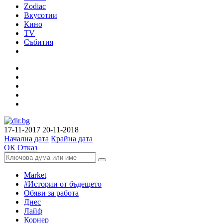
Zodiac
Вкусотии
Кино
TV
Събития
17-11-2017
20-11-2018
Начална дата
Крайна дата
ОК
Отказ
Market
#Истории от бъдещето
Обяви за работа
Днес
Лайф
Корнер