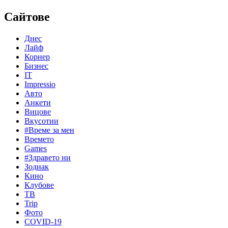
Сайтове
Днес
Лайф
Корнер
Бизнес
IT
Impressio
Авто
Анкети
Вицове
Вкусотии
#Време за мен
Времето
Games
#Здравето ни
Зодиак
Кино
Клубове
ТВ
Trip
Фото
COVID-19