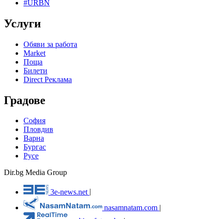
#URBN
Услуги
Обяви за работа
Market
Поща
Билети
Direct Реклама
Градове
София
Пловдив
Варна
Бургас
Русе
Dir.bg Media Group
3e-news.net
|
nasamnatam.com
|