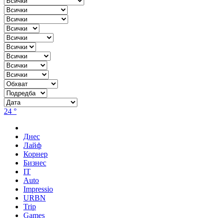
24 °
Днес
Лайф
Корнер
Бизнес
IT
Auto
Impressio
URBN
Trip
Games