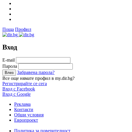
Поща
Профил
Вход
Е-mail
Парола
Забравена парола?
Все още нямате профил в my.dir.bg?
Регистрирайте се сега
Вход с Facebook
Вход с Google
Реклама
Контакти
Общи условия
Европроект
Политика за поверителност