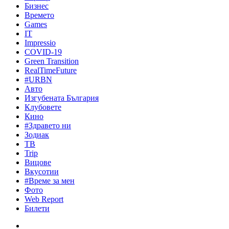
Бизнес
Времето
Games
IT
Impressio
COVID-19
Green Transition
RealTimeFuture
#URBN
Авто
Изгубената България
Клубовете
Кино
#Здравето ни
Зодиак
ТВ
Trip
Вицове
Вкусотии
#Време за мен
Фото
Web Report
Билети