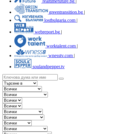
realtimefuture.bg
|
greentransition.bg
|
lostbulgaria.com
|
webreport.bg
|
worktalent.com
|
wnesstv.com
|
soulandpepper.tv