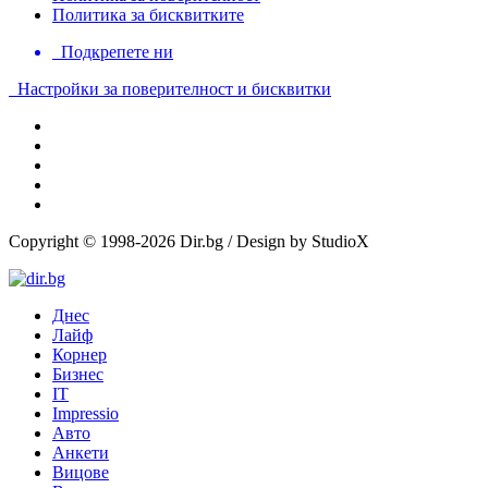
Политика за бисквитките
Подкрепете ни
Настройки за поверителност и бисквитки
Copyright © 1998-2026 Dir.bg / Design by StudioX
Днес
Лайф
Корнер
Бизнес
IT
Impressio
Авто
Анкети
Вицове