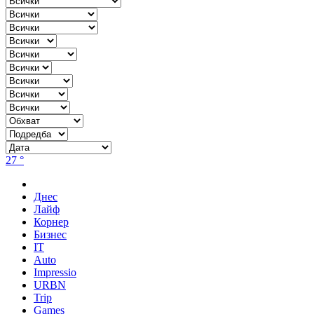
27 °
Днес
Лайф
Корнер
Бизнес
IT
Auto
Impressio
URBN
Trip
Games