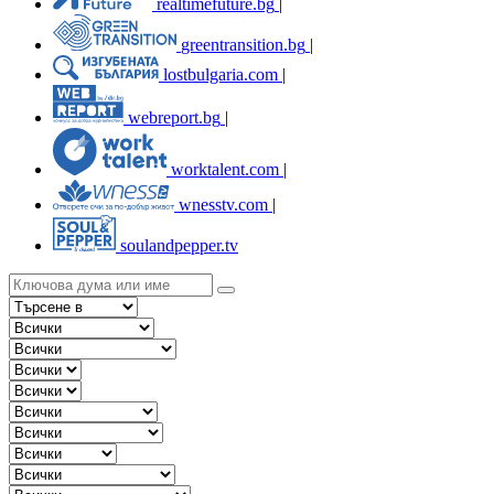
realtimefuture.bg
|
greentransition.bg
|
lostbulgaria.com
|
webreport.bg
|
worktalent.com
|
wnesstv.com
|
soulandpepper.tv