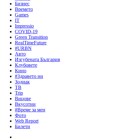
Бизнес
Времето
Games
IT
Impressio
COVID-19
Green Transition
RealTimeFuture
#URBN
Авто
Изгубената България
Клубовете
Кино
#Здравето ни
Зодиак
ТВ
Trip
Вицове
Вкусотии
#Време за мен
Фото
Web Report
Билети