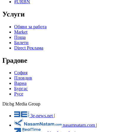
#URBN
Услуги
Обяви за работа
Market
Поща
Билети
Direct Реклама
Градове
София
Пловдив
Варна
Бургас
Русе
Dir.bg Media Group
3e-news.net
|
nasamnatam.com
|