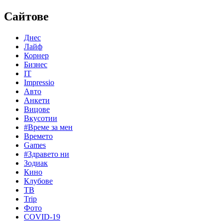
Сайтове
Днес
Лайф
Корнер
Бизнес
IT
Impressio
Авто
Анкети
Вицове
Вкусотии
#Време за мен
Времето
Games
#Здравето ни
Зодиак
Кино
Клубове
ТВ
Trip
Фото
COVID-19