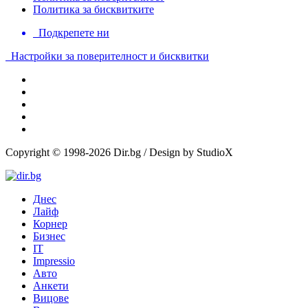
Политика за бисквитките
Подкрепете ни
Настройки за поверителност и бисквитки
Copyright © 1998-2026 Dir.bg / Design by StudioX
Днес
Лайф
Корнер
Бизнес
IT
Impressio
Авто
Анкети
Вицове