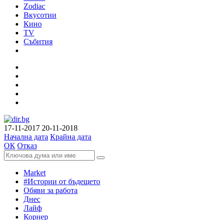
Zodiac
Вкусотии
Кино
TV
Събития
17-11-2017
20-11-2018
Начална дата
Крайна дата
ОК
Отказ
Market
#Истории от бъдещето
Обяви за работа
Днес
Лайф
Корнер