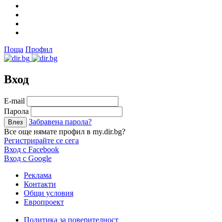
Поща
Профил
Вход
Е-mail
Парола
Забравена парола?
Все още нямате профил в my.dir.bg?
Регистрирайте се сега
Вход с Facebook
Вход с Google
Реклама
Контакти
Общи условия
Европроект
Политика за поверителност